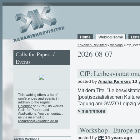
Home
Weblog Home
List
Kakanien Revisited
>
weblogs
> cfp_even
2026-08-07
Calls for Papers /
Events
CfP: Leibesvisitatio
posted by
Amalia Kerekes
13 
Mit dem Titel "Leibesvisitat
This weblog offers a list of
(post)sozialistischen Kulture
conferences and events in
addition to the regular
Tagung am GWZO Leipzig vom
Calendar
of Kk.rev, as well as
Calls for Papers and
> mehr/more
Applications. You can contact
us via an email to
redaktion@kakanien.ac.at
.
Workshop - Europe an
posted by
PP
14 years ago
Archiv Weblogs