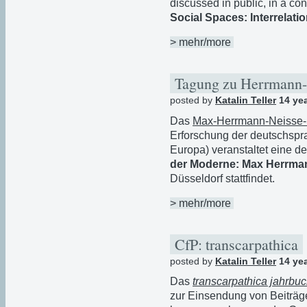
discussed in public, in a co
Social Spaces: Interrelati
> mehr/more
Tagung zu Herrmann
posted by
Katalin Teller
14 ye
Das
Max-Herrmann-Neisse-In
Erforschung der deutschspra
Europa) veranstaltet eine d
der Moderne: Max Herrman
Düsseldorf stattfindet.
> mehr/more
CfP: transcarpathica
posted by
Katalin Teller
14 ye
Das
transcarpathica jahrbu
zur Einsendung von Beiträg