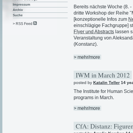
Impressum
Bereits nächste Woche (8. - 
Archiv
dritte Workshop der Reihe 
Suche
[konzeptionelle Infos zum
N
> RSS Feed
einschlägige Fachgruppe] st
Flyer und Abstracts
lassen si
Veranstaltung von Aleksand
(Konstanz).
> mehr/more
IWM in March 2012
posted by
Katalin Teller
14 ye
The Institute for Human Sci
programs in March.
> mehr/more
CfA: Distanz: Figuren