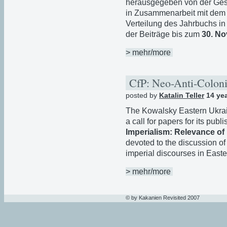
herausgegeben von der Ges
in Zusammenarbeit mit dem
Verteilung des Jahrbuchs in
der Beiträge bis zum
30. N
> mehr/more
CfP: Neo-Anti-Colon
posted by
Katalin Teller
14 ye
The Kowalsky Eastern Ukrain
a call for papers for its publ
Imperialism: Relevance of
devoted to the discussion of 
imperial discourses in East
> mehr/more
© by Kakanien Revisited 2007