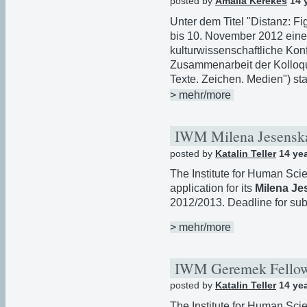
posted by
Amalia Kerekes
14 
Unter dem Titel "Distanz: Fi
bis 10. November 2012 eine i
kulturwissenschaftliche Konf
Zusammenarbeit der Kolloqu
Texte. Zeichen. Medien") stat
> mehr/more
IWM Milena Jesenska
posted by
Katalin Teller
14 ye
The Institute for Human Sci
application for its
Milena Je
2012/2013. Deadline for su
> mehr/more
IWM Geremek Fello
posted by
Katalin Teller
14 ye
The Institute for Human Sci