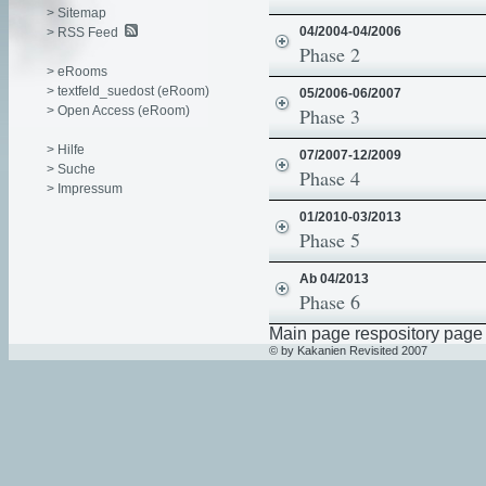
> Sitemap
04/2004-04/2006
> RSS Feed
Phase 2
> eRooms
> textfeld_suedost (eRoom)
05/2006-06/2007
> Open Access (eRoom)
Phase 3
> Hilfe
07/2007-12/2009
> Suche
Phase 4
> Impressum
01/2010-03/2013
Phase 5
Ab 04/2013
Phase 6
Main page respository page
© by Kakanien Revisited 2007