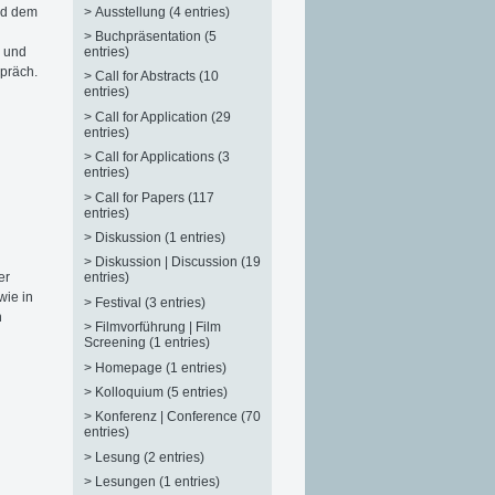
>
Ausstellung (4 entries)
nd dem
>
Buchpräsentation (5
entries)
n und
präch.
>
Call for Abstracts (10
entries)
>
Call for Application (29
entries)
>
Call for Applications (3
entries)
>
Call for Papers (117
entries)
>
Diskussion (1 entries)
>
Diskussion | Discussion (19
er
entries)
wie in
>
Festival (3 entries)
n
>
Filmvorführung | Film
Screening (1 entries)
>
Homepage (1 entries)
>
Kolloquium (5 entries)
>
Konferenz | Conference (70
entries)
>
Lesung (2 entries)
>
Lesungen (1 entries)