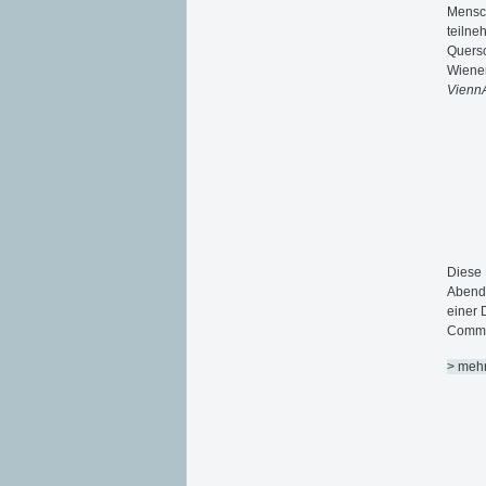
Mensch
teilne
Quersc
Wiener
ViennA
Diese 
Abendv
einer 
Commu
> meh