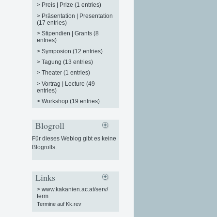
>
Preis | Prize (1 entries)
>
Präsentation | Presentation
(17 entries)
>
Stipendien | Grants (8
entries)
>
Symposion (12 entries)
>
Tagung (13 entries)
>
Theater (1 entries)
>
Vortrag | Lecture (49
entries)
>
Workshop (19 entries)
Blogroll
Für dieses Weblog gibt es keine
Blogrolls.
Links
>
www.kakanien.ac.at/serv/
term
Termine auf Kk.rev