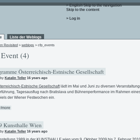
> English
Skip to the navigation
.
Skip to the content
.
> Log in
e
Liste der Weblogs
en Revisited
>
weblogs
> cfp_events
 Event (4)
ramme Österreichisch-Estnische Gesellschaft
 by
Katalin Teller
16 years ago
terreichisch-Estnische Gesellschaft
lädt im Mai und Juni zu diversen Veranstaltun
rführung, Tagesausflug nach Bratislava und Bühnenperformance im Rahmen eine
iels der Wiener Festwochen ein.
r/more
 Kunsthalle Wien
 by
Katalin Teller
16 years ago
sstellung 1989 in der
KUNSTHALLE wien
vom 9. Oktober 2009 bis 7. Februar 2010