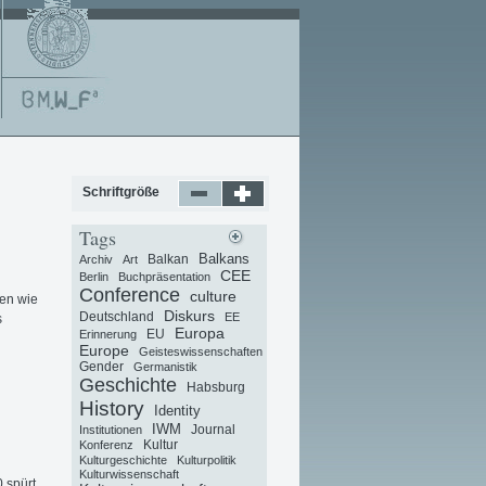
Schriftgröße
Tags
Balkans
Balkan
Archiv
Art
CEE
Berlin
Buchpräsentation
Conference
culture
gen wie
Diskurs
Deutschland
EE
s
Europa
EU
Erinnerung
Europe
Geisteswissenschaften
Gender
Germanistik
Geschichte
Habsburg
History
Identity
IWM
Journal
Institutionen
Kultur
Konferenz
Kulturgeschichte
Kulturpolitik
Kulturwissenschaft
 spürt