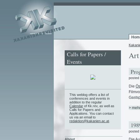
Hom
Kakani
Calls for Papers /
Art
Events
Prog
posted
Die
Ös
Filmvo
This weblog offers a list of
Gastsp
conferences and events in
addition to the regular
Calendar
of Kk.rev, as well as
> meh
Calls for Papers and
Applications. You can contact
us via an email to
redaktion@kakanien.ac.at
.
1989
posted
About
Die Au