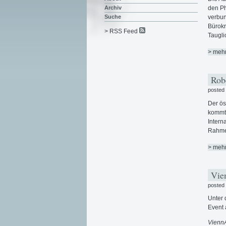
Archiv
den Ph
Suche
verbun
Bürokr
> RSS Feed
Taugli
> meh
Robe
posted
Der ös
kommt 
Intern
Rahme
> meh
Vie
posted
Unter 
Event 
ViennA