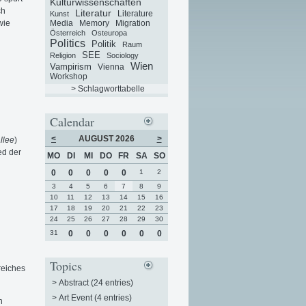
Kulturwissenschaften
ch
Literatur
Literature
Kunst
Media
Memory
Migration
wie
Österreich
Osteuropa
Politics
Politik
Raum
SEE
Religion
Sociology
Wien
Vampirism
Vienna
Workshop
> Schlagworttabelle
Calendar
<
AUGUST 2026
>
llee
)
ed der
MO
DI
MI
DO
FR
SA
SO
0
0
0
0
0
1
2
3
4
5
6
7
8
9
10
11
12
13
14
15
16
17
18
19
20
21
22
23
24
25
26
27
28
29
30
31
0
0
0
0
0
0
Topics
reiches
>
Abstract (24 entries)
>
Art Event (4 entries)
n