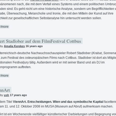
änomenen nach, die mit dem Verfall eines Systems und einem politischen Umbru
den sind: Es geht nicht um eine historische Analyse, sondern um Begrifflichkeiten 
atie, Überwachung, Melancholie und Ironie, die mit den Mitteln der Kunst auf ihre
chkeit zur gesellschaftlichen Selbstanalyse hin untersucht werden sollen.
r/more
rt Stadlober auf dem FilmFestival Cottbus
 by
Amalia Kerekes
16 years ago
terreichisch-deutsche Nachwuchsschauspieler Robert Stadlober (
Krabat
,
Sonnena
zum Festival des osteuropäischen Films nach Cottbus. Stadlober ist dort als Mitgli
ationalen Festivaljury tätig. Außerdem wird er mit seiner Band und als DJ im
nprogramm auftreten.
r/more
nnArt
 by
ush
17 years ago
dem Titel
ViennArt. Entscheidungen. Wien und das symbolische Kapital
facetten
am 11. und 12. Oktober 2008 im MUSA (Museum auf Abruf) aufmerksam machen.
rt
ist ein Wochenende vielfältiger künstlerischer Darbietungen und Begegnung vo