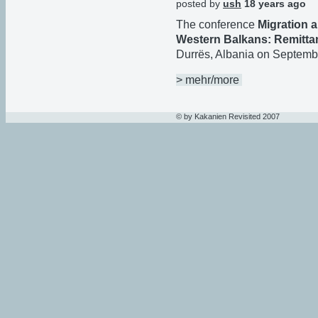
posted by
ush
18 years ago
The conference
Migration 
Western Balkans: Remitta
Durrës, Albania on Septemb
> mehr/more
© by Kakanien Revisited 2007