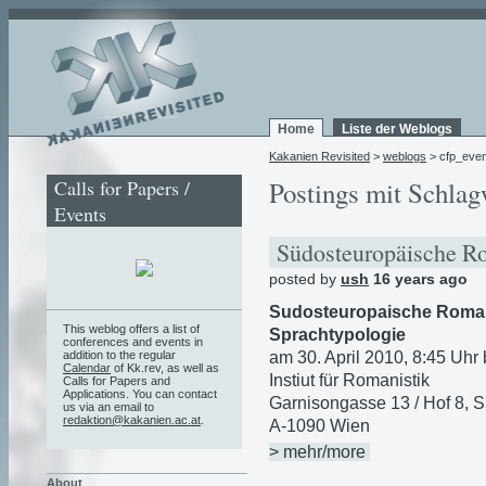
Home
Liste der Weblogs
Kakanien Revisited
>
weblogs
> cfp_even
Calls for Papers /
Postings mit Schlag
Events
Südosteuropäische 
posted by
ush
16 years ago
Sudosteuropaische Romani
This weblog offers a list of
Sprachtypologie
conferences and events in
am 30. April 2010, 8:45 Uhr 
addition to the regular
Calendar
of Kk.rev, as well as
Instiut für Romanistik
Calls for Papers and
Applications. You can contact
Garnisongasse 13 / Hof 8, S
us via an email to
redaktion@kakanien.ac.at
.
A-1090 Wien
> mehr/more
About