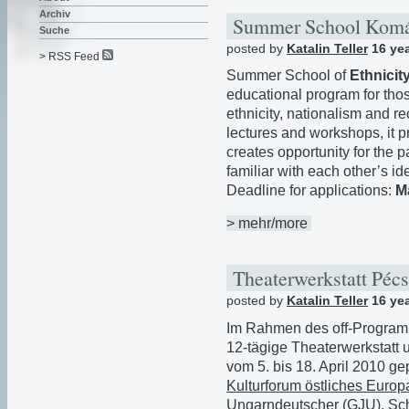
Archiv
Summer School Kom
Suche
posted by
Katalin Teller
16 ye
> RSS Feed
Summer School of
Ethnicit
educational program for thos
ethnicity, nationalism and r
lectures and workshops, it 
creates opportunity for the p
familiar with each other’s id
Deadline for applications:
M
> mehr/more
Theaterwerkstatt Péc
posted by
Katalin Teller
16 ye
Im Rahmen des off-Programm
12-tägige Theaterwerkstatt u
vom 5. bis 18. April 2010 ge
Kulturforum östliches Europ
Ungarndeutscher
(GJU). Sch