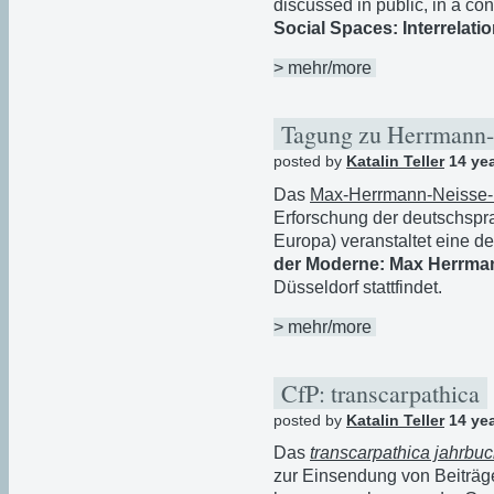
discussed in public, in a co
Social Spaces: Interrelati
> mehr/more
Tagung zu Herrmann
posted by
Katalin Teller
14 ye
Das
Max-Herrmann-Neisse-In
Erforschung der deutschspra
Europa) veranstaltet eine d
der Moderne: Max Herrman
Düsseldorf stattfindet.
> mehr/more
CfP: transcarpathica
posted by
Katalin Teller
14 ye
Das
transcarpathica jahrbu
zur Einsendung von Beiträg