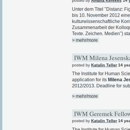
posted by
Amalia Kerekes
14 
Unter dem Titel "Distanz: Fi
bis 10. November 2012 eine i
kulturwissenschaftliche Konf
Zusammenarbeit der Kolloqu
Texte. Zeichen. Medien") stat
> mehr/more
IWM Milena Jesenska
posted by
Katalin Teller
14 ye
The Institute for Human Sci
application for its
Milena Je
2012/2013. Deadline for su
> mehr/more
IWM Geremek Fello
posted by
Katalin Teller
14 ye
The Institute for Human Sci