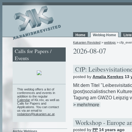
Home
Weblog Home
List
Kakanien Revisited
>
weblogs
> cfp_even
2026-08-07
Calls for Papers /
Events
CfP: Leibesvisitatio
posted by
Amalia Kerekes
13 
Mit dem Titel "Leibesvisitat
This weblog offers a list of
(post)sozialistischen Kulture
conferences and events in
addition to the regular
Tagung am GWZO Leipzig vom
Calendar
of Kk.rev, as well as
Calls for Papers and
> mehr/more
Applications. You can contact
us via an email to
redaktion@kakanien.ac.at
.
Workshop - Europe an
posted by
PP
14 years ago
Archiv Weblogs