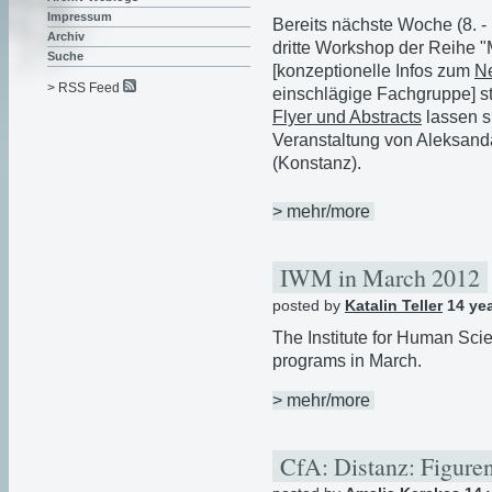
Impressum
Bereits nächste Woche (8. - 
Archiv
dritte Workshop der Reihe 
Suche
[konzeptionelle Infos zum
N
> RSS Feed
einschlägige Fachgruppe] st
Flyer und Abstracts
lassen si
Veranstaltung von Aleksand
(Konstanz).
> mehr/more
IWM in March 2012
posted by
Katalin Teller
14 ye
The Institute for Human Sci
programs in March.
> mehr/more
CfA: Distanz: Figuren