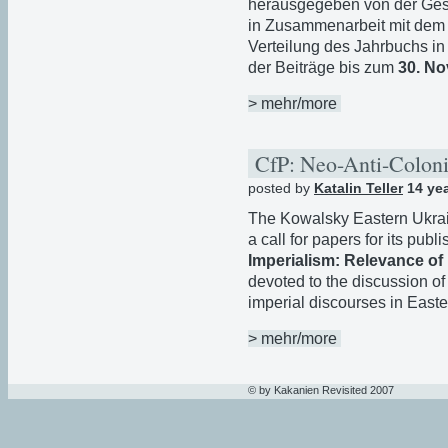
herausgegeben von der Ges
in Zusammenarbeit mit dem
Verteilung des Jahrbuchs in
der Beiträge bis zum
30. N
> mehr/more
CfP: Neo-Anti-Colon
posted by
Katalin Teller
14 ye
The Kowalsky Eastern Ukrain
a call for papers for its publ
Imperialism: Relevance of
devoted to the discussion of 
imperial discourses in East
> mehr/more
© by Kakanien Revisited 2007