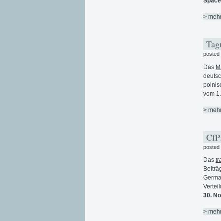
Spaces
> meh
Tagu
posted
Das
M
deutsc
polnis
vom 1.
> meh
CfP:
posted
Das
t
Beiträ
Germa
Vertei
30. N
> meh