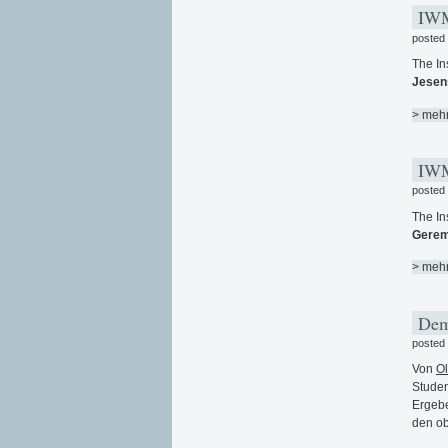
IWM 
posted
The In
Jesens
> meh
IWM
posted
The In
Gerem
> meh
Dem
posted
Von
Ol
Studen
Ergebe
den ob