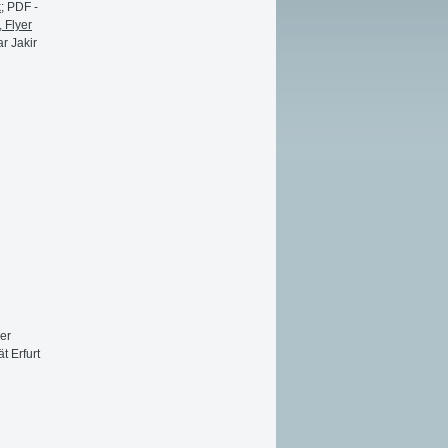
k
; PDF -
 Flyer
r Jakir
er
t Erfurt