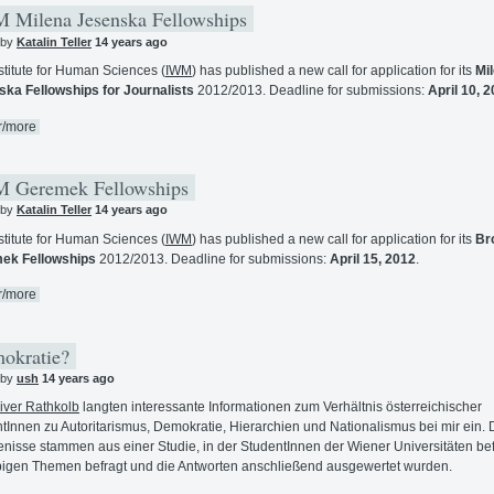
Milena Jesenska Fellowships
 by
Katalin Teller
14 years ago
stitute for Human Sciences (
IWM
) has published a new call for application for its
Mi
ka Fellowships for Journalists
2012/2013. Deadline for submissions:
April 10, 
r/more
 Geremek Fellowships
 by
Katalin Teller
14 years ago
stitute for Human Sciences (
IWM
) has published a new call for application for its
Br
ek Fellowships
2012/2013. Deadline for submissions:
April 15, 2012
.
r/more
okratie?
 by
ush
14 years ago
iver Rathkolb
langten interessante Informationen zum Verhältnis österreichischer
tInnen zu Autoritarismus, Demokratie, Hierarchien und Nationalismus bei mir ein. 
nisse stammen aus einer Studie, in der StudentInnen der Wiener Universitäten bef
igen Themen befragt und die Antworten anschließend ausgewertet wurden.