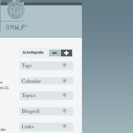
Schriftgröße
Tags
Calendar
en
is 21.
Topics
Blogroll
Links
 der