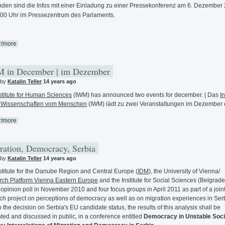
den sind die Infos mit einer Einladung zu einer Pressekonferenz am 6. Dezember
00 Uhr im Pressezentrum des Parlaments.
r/more
in December | im Dezember
 by
Katalin Teller
14 years ago
stitute for Human Sciences
(IWM) has announced two events for december. | Das
In
e Wissenschaften vom Menschen
(IWM) lädt zu zwei Veranstaltungen im Dezember 
r/more
ation, Democracy, Serbia
 by
Katalin Teller
14 years ago
stitute for the Danube Region and Central Europe (
IDM
), the University of Vienna/
ch Platform Vienna Eastern Europe
and the Institute for Social Sciences (Belgrade
 opinion poll in November 2010 and four focus groups in April 2011 as part of a join
ch project on perceptions of democracy as well as on migration experiences in Ser
to the decision on Serbia's EU candidate status, the results of this analysis shall be
ted and discussed in public, in a conference entitled
Democracy in Unstable Soci