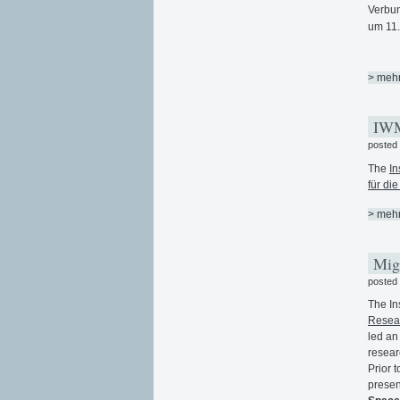
Verbun
um 11.
> meh
IWM 
posted
The
In
für di
> meh
Migr
posted
The In
Resear
led an
resear
Prior 
presen