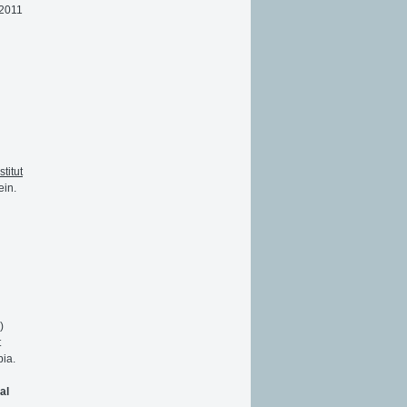
 2011
stitut
ein.
)
t
bia.
al