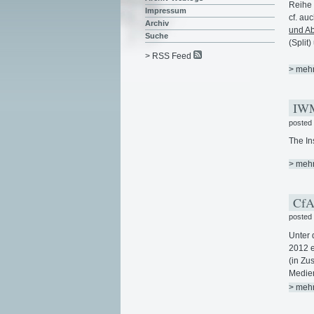
Reihe 
Impressum
cf. au
Archiv
und Ab
Suche
(Split
> RSS Feed
> meh
IWM
posted
The In
> meh
CfA:
posted
Unter 
2012 e
(in Zu
Medien"
> meh