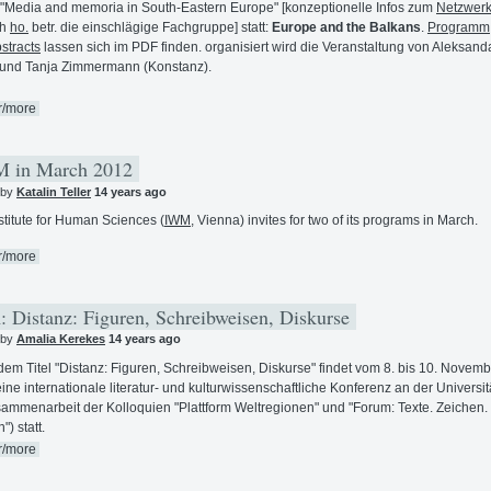
"Media and memoria in South-Eastern Europe" [konzeptionelle Infos zum
Netzwer
ch
ho.
betr. die einschlägige Fachgruppe] statt:
Europe and the Balkans
.
Programm,
stracts
lassen sich im PDF finden. organisiert wird die Veranstaltung von Aleksanda
) und Tanja Zimmermann (Konstanz).
r/more
 in March 2012
 by
Katalin Teller
14 years ago
stitute for Human Sciences (
IWM
, Vienna) invites for two of its programs in March.
r/more
 Distanz: Figuren, Schreibweisen, Diskurse
 by
Amalia Kerekes
14 years ago
dem Titel "Distanz: Figuren, Schreibweisen, Diskurse" findet vom 8. bis 10. Novemb
ine internationale literatur- und kulturwissenschaftliche Konferenz an der Universitä
sammenarbeit der Kolloquien "Plattform Weltregionen" und "Forum: Texte. Zeichen.
) statt.
r/more