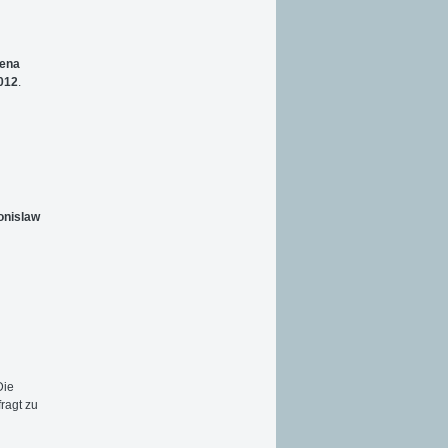
lena
2012
.
onislaw
Die
ragt zu