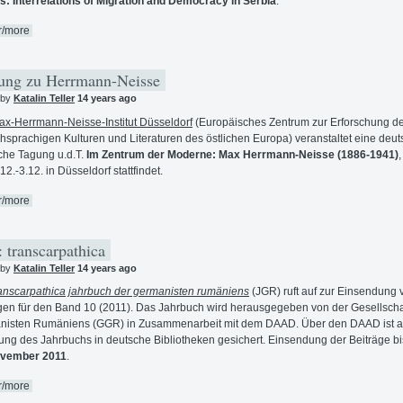
: Interrelations of Migration and Democracy in Serbia
.
r/more
ng zu Herrmann-Neisse
 by
Katalin Teller
14 years ago
ax-Herrmann-Neisse-Institut Düsseldorf
(Europäisches Zentrum zur Erforschung d
hsprachigen Kulturen und Literaturen des östlichen Europa) veranstaltet eine deut
che Tagung u.d.T.
Im Zentrum der Moderne: Max Herrmann-Neisse (1886-1941)
,
12.-3.12. in Düsseldorf stattfindet.
r/more
 transcarpathica
 by
Katalin Teller
14 years ago
ranscarpathica jahrbuch der germanisten rumäniens
(JGR) ruft auf zur Einsendung 
gen für den Band 10 (2011). Das Jahrbuch wird herausgegeben von der Gesellscha
nisten Rumäniens (GGR) in Zusammenarbeit mit dem DAAD. Über den DAAD ist a
lung des Jahrbuchs in deutsche Bibliotheken gesichert. Einsendung der Beiträge b
ovember 2011
.
r/more