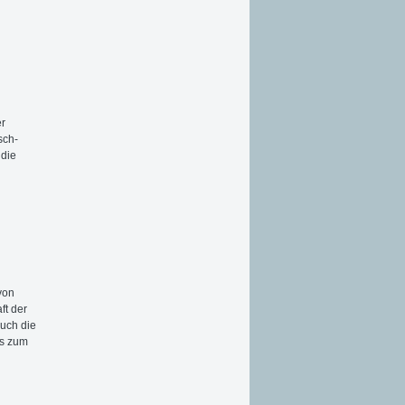
er
sch-
 die
von
ft der
uch die
is zum