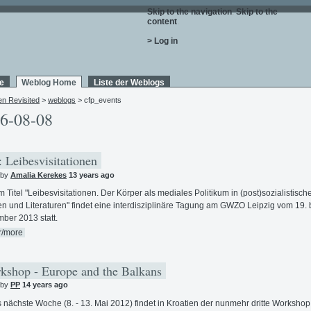
Skip to the navigation
.
Skip to the
content
.
> Log in
e
Weblog Home
Liste der Weblogs
en Revisited
>
weblogs
> cfp_events
6-08-08
 Leibesvisitationen
 by
Amalia Kerekes
13 years ago
m Titel "Leibesvisitationen. Der Körper als mediales Politikum in (post)sozialistisch
en und Literaturen" findet eine interdisziplinäre Tagung am GWZO Leipzig vom 19. b
ber 2013 statt.
r/more
shop - Europe and the Balkans
 by
PP
14 years ago
s nächste Woche (8. - 13. Mai 2012) findet in Kroatien der nunmehr dritte Workshop