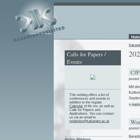
Hom
Kakani
202
Calls for Papers /
Events
CfP:
posted
Mit de
Kultur
This weblog offers a list of
Septem
conferences and events in
addition to the regular
> meh
Calendar
of Kk.rev, as well as
Calls for Papers and
Applications. You can contact
us via an email to
Work
redaktion@kakanien.ac.at
.
posted
Bereit
Archiv Weblogs