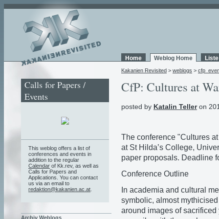
Home
Weblog Home
List
Kakanien Revisited
>
weblogs
>
cfp_eve
Calls for Papers /
CfP: Cultures at Wa
Events
posted by
Katalin Teller
on 201
The conference "Cultures at
at St Hilda’s College, Unive
This weblog offers a list of
conferences and events in
paper proposals. Deadline f
addition to the regular
Calendar
of Kk.rev, as well as
Calls for Papers and
Conference Outline
Applications. You can contact
us via an email to
In academia and cultural me
redaktion@kakanien.ac.at
.
symbolic, almost mythicised
around images of sacrificed
Archiv Weblogs