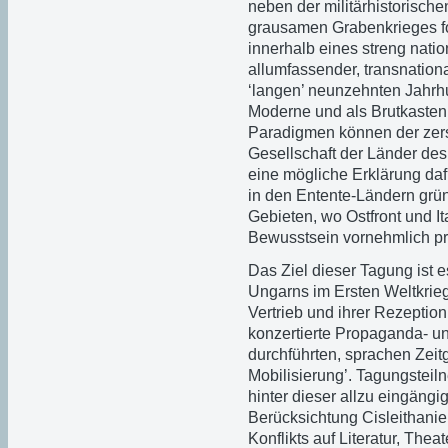
neben der militärhistorische
grausamen Grabenkrieges for
innerhalb eines streng nati
allumfassender, transnational
‘langen’ neunzehnten Jahrhu
Moderne und als Brutkasten
Paradigmen können der zersp
Gesellschaft der Länder de
eine mögliche Erklärung daf
in den Entente-Ländern gründ
Gebieten, wo Ostfront und Ita
Bewusstsein vornehmlich pr
Das Ziel dieser Tagung ist 
Ungarns im Ersten Weltkrieg
Vertrieb und ihrer Rezepti
konzertierte Propaganda- u
durchführten, sprachen Zeit
Mobilisierung’. Tagungsteil
hinter dieser allzu eingäng
Berücksichtung Cisleithani
Konflikts auf Literatur, The