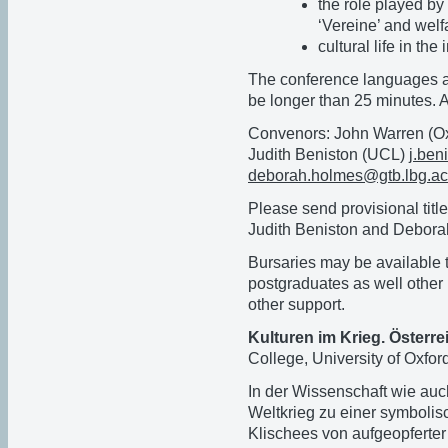
the role played by 
‘Vereine’ and welfa
cultural life in th
The conference languages a
be longer than 25 minutes. A
Convenors: John Warren (O
Judith Beniston (UCL)
j.ben
deborah.holmes@gtb.lbg.ac
Please send provisional titl
Judith Beniston and Debor
Bursaries may be available 
postgraduates as well other p
other support.
Kulturen im Krieg. Österr
College, University of Oxford
In der Wissenschaft wie auch
Weltkrieg zu einer symbolis
Klischees von aufgeopferte