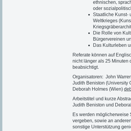
ethnischen, sprach
oder sozialpolitis
Staatliche Kunst- 
Weltkrieges (Kuns
Kriegsgräberarchi
Die Rolle von Kul
Bürgervereinen un
Das Kulturleben u
Referate können auf Englis
nicht länger als 25 Minuten 
beabsichtigt.
Organisatoren: John Warre
Judith Beniston (University
Deborah Holmes (Wien)
deb
Arbeitstitel und kurze Abstr
Judith Beniston und Debor
Es werden möglicherweise S
vergeben, sowie an anderen T
sonstige Unterstützung gen