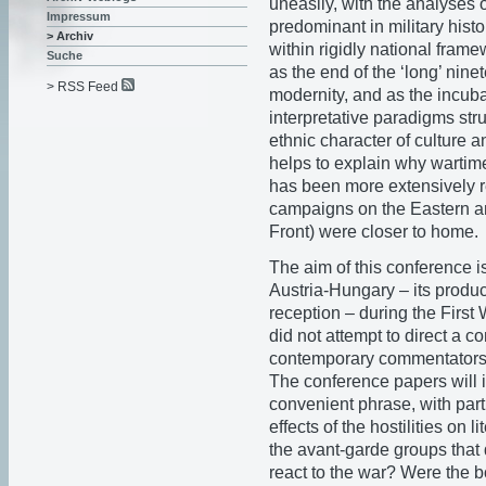
uneasily, with the analyses o
Impressum
predominant in military histo
> Archiv
within rigidly national frame
Suche
as the end of the ‘long’ nine
> RSS Feed
modernity, and as the incuba
interpretative paradigms stru
ethnic character of culture a
helps to explain why wartime 
has been more extensively r
campaigns on the Eastern an
Front) were closer to home.
The aim of this conference is
Austria-Hungary – its produ
reception – during the First
did not attempt to direct a c
contemporary commentators n
The conference papers will in
convenient phrase, with part
effects of the hostilities on 
the avant-garde groups that d
react to the war? Were the 