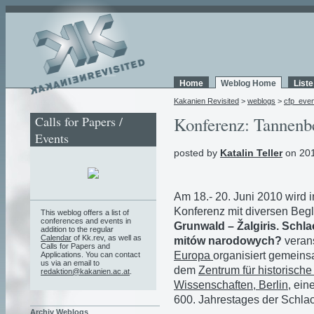
Home
Weblog Home
List
Kakanien Revisited
>
weblogs
>
cfp_eve
Calls for Papers /
Konferenz: Tannenbe
Events
posted by
Katalin Teller
on 201
Am 18.- 20. Juni 2010 wird 
Konferenz mit diversen Beg
This weblog offers a list of
conferences and events in
Grunwald – Žalgiris. Schla
addition to the regular
Calendar
of Kk.rev, as well as
mitów narodowych?
veran
Calls for Papers and
Europa
organisiert gemeins
Applications. You can contact
us via an email to
dem
Zentrum für historisch
redaktion@kakanien.ac.at
.
Wissenschaften, Berlin
, ein
600. Jahrestages der Schla
Archiv Weblogs