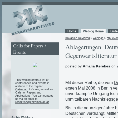
Home
Weblog Home
List
Kakanien Revisited
>
weblogs
>
cfp_eve
Calls for Papers /
Ablagerungen. Deuts
Events
Gegenwartsliteratur
posted by
Amalia Kerekes
on 2
This weblog offers a list of
Mit dieser Reihe, die vom
De
conferences and events in
addition to the regular
ersten Mal 2008 in Berlin v
Calendar
of Kk.rev, as well as
Calls for Papers and
unverkrampfte Umgang tsche
Applications. You can contact
unmittelbaren Nachkriegsge
us via an email to
redaktion@kakanien.ac.at
.
Bis in die neunziger Jahre 
Deutschen verdrängt. Mittlerw
Archiv Weblogs