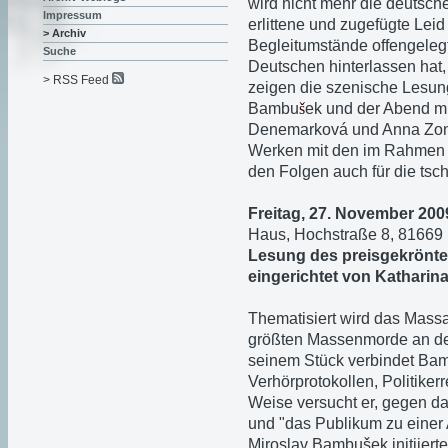
wird nicht mehr die deutsch
Impressum
erlittene und zugefügte Lei
> Archiv
Begleitumstände offengelegt.
Suche
Deutschen hinterlassen hat,
> RSS Feed
zeigen die szenische Lesu
Bambu
š
ek und der Abend mi
Denemarková und Anna Zonov
Werken mit den im Rahmen 
den Folgen auch für die ts
Freitag, 27. November 200
Haus, Hochstraße 8, 81669
Lesung des preisgekrönte
eingerichtet von Katharin
Thematisiert wird das Massa
größten Massenmorde an de
seinem Stück verbindet Bam
Verhörprotokollen, Politikerr
Weise versucht er, gegen d
und "das Publikum zu einer
Miroslav Bambušek initiierte