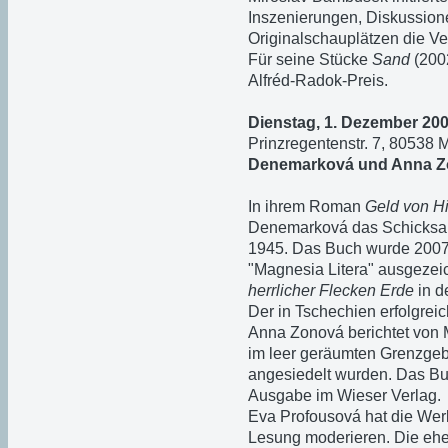
Inszenierungen, Diskussione
Originalschauplätzen die Ve
Für seine Stücke
Sand
(200
Alfréd-Radok-Preis.
Dienstag, 1. Dezember 200
Prinzregentenstr. 7, 80538
Denemarková und Anna Zo
In ihrem Roman
Geld von Hi
Denemarková das Schicksal
1945. Das Buch wurde 2007 
"Magnesia Litera" ausgezei
herrlicher Flecken Erde
in d
Der in Tschechien erfolgre
Anna Zonová berichtet von 
im leer geräumten Grenzge
angesiedelt wurden. Das Bu
Ausgabe im Wieser Verlag.
Eva Profousová hat die Werk
Lesung moderieren. Die ehe