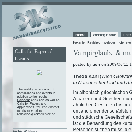
Home
Weblog Home
List
Kakanien Revisited
>
weblogs
>
cfp_eve
Calls for Papers /
Vampirglaube & mag
Events
posted by
ush
on 2009/06/11 1
Thede Kahl
(Wien):
Bewahr
in Nordgrie­chenland und S
This weblog offers a list of
Im albanisch-griechischen 
conferences and events in
addition to the regular
Albanern und Grie­chen mün
Calendar
of Kk.rev, as well as
Calls for Papers and
ähnlichen Gestalten bis h
Applications. You can contact
entlang einer der schärfste
us via an email to
redaktion@kakanien.ac.at
.
und städtische Gesellschaft
ist die Behandlung des kul
Personen suchen muss, die 
Archiv Weblogs