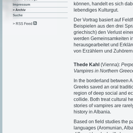
können, handelt es sich dabe
Impressum
lebendiges Kulturgut.
> Archiv
Suche
Der Vortrag basiert auf Fel
> RSS Feed
Beispielen aus den drei Sp
griechisch) den Verlust einer
werden Gemeinsamkeiten in
herausgearbeitet und Erklär
von Erzählern und Zuhörern
Thede Kahl
(Vienna):
Perpe
Vampires in Nor­thern Gree
In the borderland between 
Greeks saved an oral traditio
region of deep social and ec
collide. Both treat cultural h
stories of vampires are rare
history in Albania.
Based on field studies the p
languages (Aro­munian, Albani