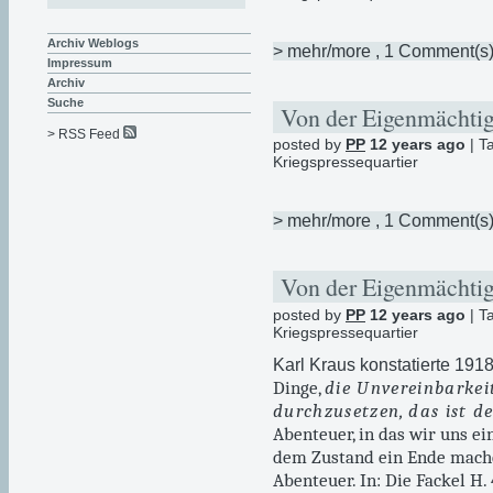
Archiv Weblogs
> mehr/more
, 1 Comment(s
Impressum
Archiv
Suche
Von der Eigenmächtig
> RSS Feed
posted by
PP
12 years ago
| T
Kriegspressequartier
> mehr/more
, 1 Comment(s
Von der Eigenmächtig
posted by
PP
12 years ago
| T
Kriegspressequartier
Karl Kraus konstatierte 191
Dinge,
die Unvereinbarkei
durchzusetzen
,
das ist d
Abenteuer, in das wir uns ei
dem Zustand ein Ende mach
Abenteuer. In: Die Fackel H. 4