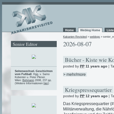
Home
Weblog Home
List
Kakanien Revisited
>
weblogs
> senior_ed
2026-08-07
Senior Editor
Bücher - Kiste wie K
posted by
PP
11 years ago
| T
Seitenwechsel. Geschichten
> mehr/more
vom Fußball
. Hgg. v. Samo
Kobenter u. Peter Plener.
Wien:
Bohmann
2008, 237 pp.
(Weitere Informationen
hier
)
Kriegspressequartier
posted by
PP
12 years ago
| T
Das Kriegspressequartier (
Militärverwaltung, die Näh