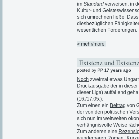
im
Standard
verweisen, in d
Kultur- und Geisteswissensc
sich umrechnen ließe. Dass 
diesbezüglichen Fähigkeiten
wesentlichen Forderungen.
> mehr/more
Existenz und Existen
posted by
PP
17 years ago
Noch
zweimal etwas Ungarns
Druckausgabe der in dieser
dieser Liga) auffallend geha
(16./17.05.):
Zum einen ein
Beitrag
von 
der von den politischen Ver
sich nun im weltweiten öko
verhängnisvolle Weise räch
Zum anderen eine
Rezensi
wunderbaren Roman "Kurze 