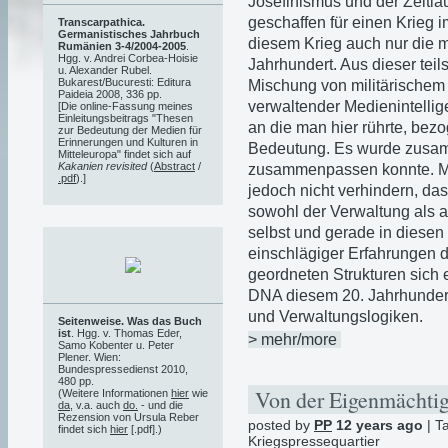
Josefinismus und der Zeitläuf
geschaffen für einen Krieg 
Transcarpathica.
Germanistisches Jahrbuch
diesem Krieg auch nur die m
Rumänien 3-4/2004-2005
.
Hgg. v. Andrei Corbea-Hoisie
Jahrhundert. Aus dieser tei
u. Alexander Rubel.
Bukarest/Bucuresti: Editura
Mischung von militärischem
Paideia 2008, 336 pp.
verwaltender Medienintellig
[Die online-Fassung meines
Einleitungsbeitrags "Thesen
an die man hier rührte, bez
zur Bedeutung der Medien für
Erinnerungen und Kulturen in
Bedeutung. Es wurde zusam
Mitteleuropa" findet sich auf
Kakanien revisited
(
Abstract
/
zusammenpassen konnte. Mi
.pdf
).]
jedoch nicht verhindern, das
sowohl der Verwaltung als 
selbst und gerade in diese
einschlägiger Erfahrungen d
geordneten Strukturen sich 
DNA diesem 20. Jahrhundert
und Verwaltungslogiken.
Seitenweise. Was das Buch
ist
. Hgg. v. Thomas Eder,
> mehr/more
Samo Kobenter u. Peter
Plener. Wien:
Bundespressedienst 2010,
480 pp.
Von der Eigenmächtigk
(Weitere Informationen
hier
wie
da
, v.a. auch
do.
- und die
Rezension von Ursula Reber
posted by
PP
12 years ago
| T
findet sich
hier
[.pdf].)
Kriegspressequartier