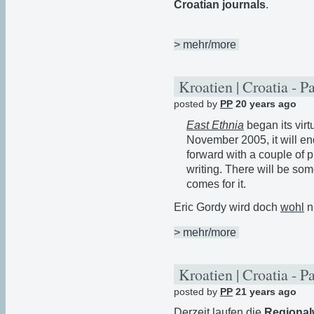
Croatian journals
.
> mehr/more
Kroatien | Croatia - P
posted by
PP
20 years ago
East Ethnia
began its vir
November 2005, it will end.
forward with a couple of p
writing. There will be som
comes for it.
Eric Gordy wird doch
wohl
ni
> mehr/more
Kroatien | Croatia - P
posted by
PP
21 years ago
Derzeit laufen die
Regional