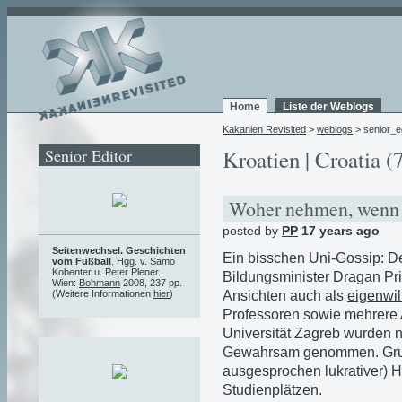
Home
Liste der Weblogs
Kakanien Revisited
>
weblogs
> senior_ed
Senior Editor
Kroatien | Croatia (
Woher nehmen, wenn 
posted by
PP
17 years ago
Seitenwechsel. Geschichten
Ein bisschen Uni-Gossip: D
vom Fußball
. Hgg. v. Samo
Kobenter u. Peter Plener.
Bildungsminister Dragan Pr
Wien:
Bohmann
2008, 237 pp.
Ansichten auch als
eigenwil
(Weitere Informationen
hier
)
Professoren sowie mehrere 
Universität Zagreb wurden 
Gewahrsam genommen. Grun
ausgesprochen lukrativer) 
Studienplätzen.