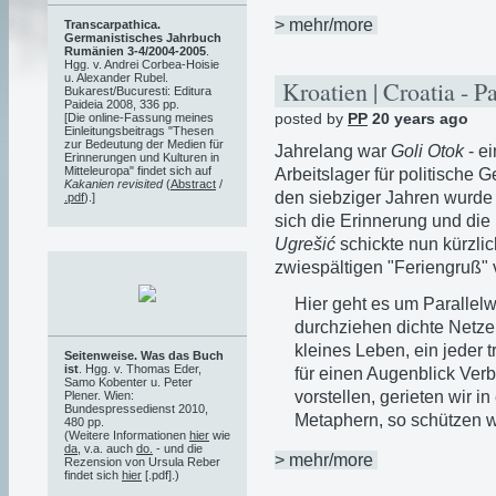
> mehr/more
Transcarpathica.
Germanistisches Jahrbuch
Rumänien 3-4/2004-2005
.
Hgg. v. Andrei Corbea-Hoisie
u. Alexander Rubel.
Kroatien | Croatia - P
Bukarest/Bucuresti: Editura
Paideia 2008, 336 pp.
posted by
PP
20 years ago
[Die online-Fassung meines
Einleitungsbeitrags "Thesen
zur Bedeutung der Medien für
Jahrelang war
Goli Otok
- e
Erinnerungen und Kulturen in
Mitteleuropa" findet sich auf
Arbeitslager für politische 
Kakanien revisited
(
Abstract
/
den siebziger Jahren wurd
.pdf
).]
sich die Erinnerung und die 
Ugrešić
schickte nun kürzlic
zwiespältigen "Feriengruß" v
Hier geht es um Parallelw
durchziehen dichte Netze 
kleines Leben, ein jeder 
Seitenweise. Was das Buch
ist
. Hgg. v. Thomas Eder,
für einen Augenblick Ver
Samo Kobenter u. Peter
vorstellen, gerieten wir i
Plener. Wien:
Bundespressedienst 2010,
Metaphern, so schützen w
480 pp.
(Weitere Informationen
hier
wie
da
, v.a. auch
do.
- und die
> mehr/more
Rezension von Ursula Reber
findet sich
hier
[.pdf].)