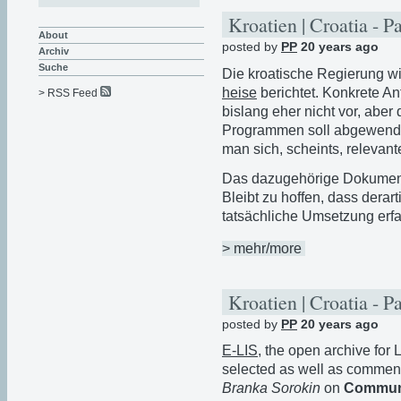
Kroatien | Croatia - P
About
posted by
PP
20 years ago
Archiv
Suche
Die kroatische Regierung wil
heise
berichtet. Konkrete A
> RSS Feed
bislang eher nicht vor, abe
Programmen soll abgewendet
man sich, scheints, relevan
Das dazugehörige Dokument 
Bleibt zu hoffen, dass derar
tatsächliche Umsetzung erfa
> mehr/more
Kroatien | Croatia - P
posted by
PP
20 years ago
E-LIS
, the open archive for
selected as well as comme
Branka Sorokin
on
Communic