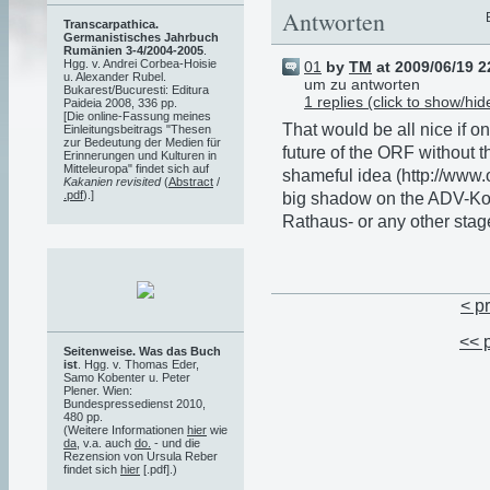
Antworten
Transcarpathica.
Germanistisches Jahrbuch
Rumänien 3-4/2004-2005
.
Hgg. v. Andrei Corbea-Hoisie
01
by
TM
at 2009/06/19 2
u. Alexander Rubel.
um zu antworten
Bukarest/Bucuresti: Editura
1 replies (click to show/hid
Paideia 2008, 336 pp.
[Die online-Fassung meines
That would be all nice if
Einleitungsbeitrags "Thesen
zur Bedeutung der Medien für
future of the ORF without
Erinnerungen und Kulturen in
Mitteleuropa" findet sich auf
shameful idea (http://www.
Kakanien revisited
(
Abstract
/
.pdf
).]
big shadow on the ADV-Kong
Rathaus- or any other stage
< p
<< 
Seitenweise. Was das Buch
ist
. Hgg. v. Thomas Eder,
Samo Kobenter u. Peter
Plener. Wien:
Bundespressedienst 2010,
480 pp.
(Weitere Informationen
hier
wie
da
, v.a. auch
do.
- und die
Rezension von Ursula Reber
findet sich
hier
[.pdf].)