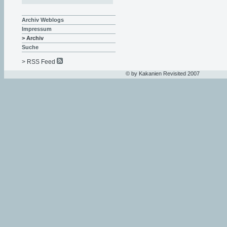
Archiv Weblogs
Impressum
> Archiv
Suche
> RSS Feed
© by Kakanien Revisited 2007