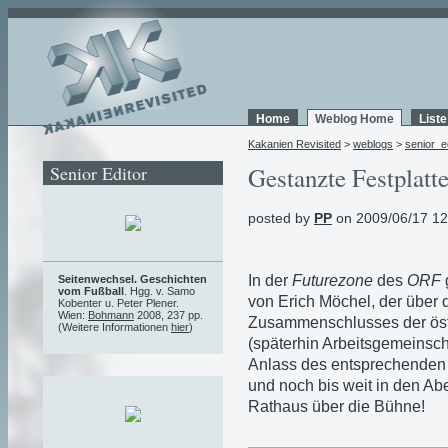
Home
Weblog Home
List
Kakanien Revisited
>
weblogs
>
senior_e
Senior Editor
Gestanzte Festplatt
posted by
PP
on 2009/06/17 12
In der
Futurezone
des
ORF
Seitenwechsel. Geschichten
vom Fußball
. Hgg. v. Samo
von Erich Möchel, der über
Kobenter u. Peter Plener.
Wien:
Bohmann
2008, 237 pp.
Zusammenschlusses der öst
(Weitere Informationen
hier
)
(späterhin Arbeitsgemeinsch
Anlass des entsprechenden J
und noch bis weit in den Ab
Rathaus über die Bühne!