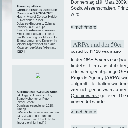
Donnerstag (19. März 2009, 
Transcarpathica.
Sozialwissenschaften, Prinz
Germanistisches Jahrbuch
Rumänien 3-4/2004-2005
.
wird.
Hgg. v. Andrei Corbea-Hoisie
u. Alexander Rubel.
Bukarest/Bucuresti: Editura
> mehr/more
Paideia 2008, 336 pp.
[Die online-Fassung meines
Einleitungsbeitrags "Thesen
zur Bedeutung der Medien für
Erinnerungen und Kulturen in
ARPA und der 50er
Mitteleuropa" findet sich auf
Kakanien revisited
(
Abstract
/
posted by
PP
18 years ago
.pdf
).]
In der
ORF-Futurezone
(wor
findet sich ein ausführlicher
oder weniger 50jährige Ge
Projects Agency [
ARPA
] wi
aufgreift. Ho. hatten wir dere
ziemlich genau zwei Jahren
Seitenweise. Was das Buch
Querverweise
geliefert. Di
ist
. Hgg. v. Thomas Eder,
Samo Kobenter u. Peter
versendet wurde,...
Plener. Wien:
Bundespressedienst 2010,
480 pp.
> mehr/more
(Weitere Informationen
hier
wie
da
, v.a. auch
do.
- und die
Rezension von Ursula Reber
findet sich
hier
[.pdf].)