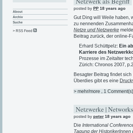
Netzwerk als Begriff
posted by
PP
18 years ago
About
Gut Ding will Weile haben, 
Archiv
Suche
zu nennenden Zusammenhan
Netze und Netzwerke
meldet
> RSS Feed
Beitrag zurück, der online-
Erhard Schüttpelz:
Ein ab
Karriere des Netzwerkk
Prozesse im Zeitalter tec
Zürich: Chronos 2007, p.
Besagter Beitrag findet sich
Überdies gibt es eine
Druck
> mehr/more
, 1 Comment(s
Netzwerke | Networks
posted by
peter
18 years ago
Die
International Conference
Tagung der HistorikerInnen d