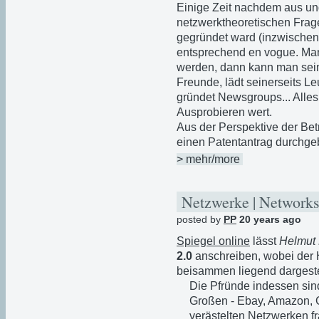
Einige Zeit nachdem aus un
netzwerktheoretischen Frag
gegründet ward (inzwische
entsprechend en vogue. Ma
werden, dann kann man sein 
Freunde, lädt seinerseits Le
gründet Newsgroups... Alles
Ausprobieren wert.
Aus der Perspektive der Betre
einen Patentantrag durchgebr
> mehr/more
Netzwerke | Networks
posted by
PP
20 years ago
Spiegel online
lässt
Helmut
2.0
anschreiben, wobei der 
beisammen liegend dargeste
Die Pfründe indessen sind
Großen - Ebay, Amazon, G
verästelten Netzwerken f