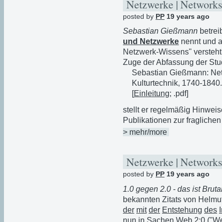
Netzwerke | Networks
posted by
PP
19 years ago
Sebastian Gießmann
betrei
und Netzwerke
nennt und a
Netzwerk-Wissens" versteh
Zuge der Abfassung der Stu
Sebastian Gießmann: Net
Kulturtechnik, 1740-1840. 
[
Einleitung
; .pdf]
stellt er regelmäßig Hinwei
Publikationen zur fraglichen
> mehr/more
Netzwerke | Networks
posted by
PP
19 years ago
1.0 gegen 2.0 - das ist Brutal
bekannten Zitats von Helmu
der
mit
der
Entstehung
des
nun in Sachen Web 2:0 ("We