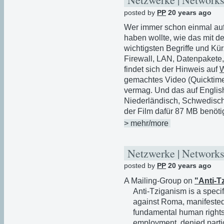
posted by
PP
20 years ago
Wer immer schon einmal auf 
haben wollte, wie das mit de
wichtigsten Begriffe und Kü
Firewall, LAN, Datenpakete,
findet sich der Hinweis auf
W
gemachtes Video (Quicktime
vermag. Und das auf Englis
Niederländisch, Schwedisch
der Film dafür 87 MB benöti
> mehr/more
Netzwerke | Networks
posted by
PP
20 years ago
A Mailing-Group on
"Anti-T
Anti-Tziganism is a specif
against Roma, manifested b
fundamental human rights,
employment, denied partic