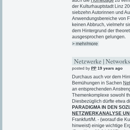
auch die
Homepage
zu verm
der Kulturhauptstadt Linz 20
siebzehn Autorinnen und Au
Anwendungsbereiche von Fr
keinen Abbruch, vielmehr si
dem Hintergrund der theoret
ausgesprochen gelungen.
> mehr/more
Netzwerke | Networks
posted by
PP
19 years ago
Durchaus auch vor dem Hint
Bemühungen in Sachen
Net
an entsprechenden Anstre
Themenkomplexe sowohl theo
Diesbezüglich dürfte etwa 
PARADIGMA IN DEN SOZ
NETZWERKANALYSE UN
Frankfurt/M. - (worauf die K
hinweist) einige wichtige E