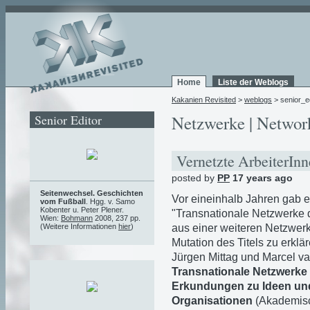
Home
Liste der Weblogs
Kakanien Revisited
>
weblogs
> senior_ed
Senior Editor
Netzwerke | Networ
Vernetzte ArbeiterIn
posted by
PP
17 years ago
Seitenwechsel. Geschichten
Vor eineinhalb Jahren gab e
vom Fußball
. Hgg. v. Samo
Kobenter u. Peter Plener.
"Transnationale Netzwerke 
Wien:
Bohmann
2008, 237 pp.
aus einer weiteren Netzwer
(Weitere Informationen
hier
)
Mutation des Titels zu erklär
Jürgen Mittag und Marcel 
Transnationale Netzwerke 
Erkundungen zu Ideen und
Organisationen
(Akademisc