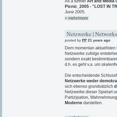
As a further
Art and Media 
Picnic_2005 - "LOST IN 
June 2005.
> mehr/more
Netzwerke | Network
posted by
PP
21 years ago
Dem momentan aktuellsten
Netzwerke zufolge entstehe
sondern exakt bestimmbar
d.h. es geht v.a. um
skalenfr
Die entscheidende Schlussfo
Netzwerke weder demokra
sich ebenso grundsätzlich
d
Netzwerke dieser Spielart u
Partizipation, Wahrnehmung 
Moderne
darstellen.