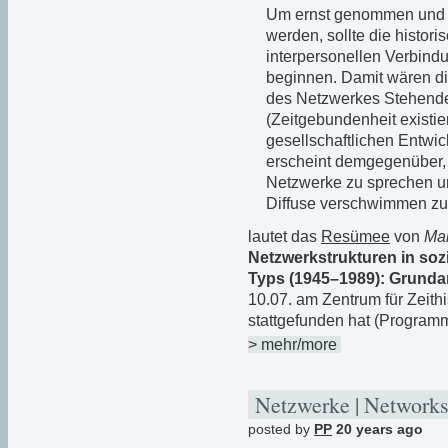
Um ernst genommen und n
werden, sollte die histor
interpersonellen Verbind
beginnen. Damit wären di
des Netzwerkes Stehende
(Zeitgebundenheit existi
gesellschaftlichen Entwi
erscheint demgegenüber, 
Netzwerke zu sprechen und
Diffuse verschwimmen zu
lautet das
Resümee
von
Mar
Netzwerkstrukturen in soz
Typs (1945–1989): Grun
10.07. am Zentrum für Zeith
stattgefunden hat (Program
> mehr/more
Netzwerke | Networks
posted by
PP
20 years ago