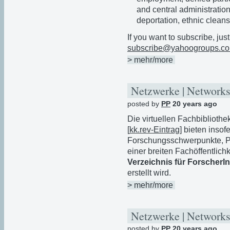
and central administration
deportation, ethnic clean
If you want to subscribe, jus
subscribe@yahoogroups.c
> mehr/more
Netzwerke | Networks
posted by
PP
20 years ago
Die virtuellen Fachbiblioth
[
kk.rev-Eintrag
] bieten insof
Forschungsschwerpunkte, Pu
einer breiten Fachöffentlic
Verzeichnis für ForscherI
erstellt wird.
> mehr/more
Netzwerke | Networks
posted by
PP
20 years ago