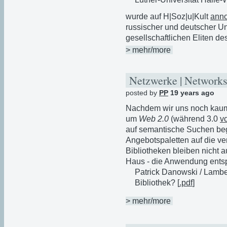
wurde auf H|Soz|u|Kult
anno
russischer und deutscher Un
gesellschaftlichen Eliten d
> mehr/more
Netzwerke | Networks
posted by
PP
19 years ago
Nachdem wir uns noch kaum 
um
Web 2.0
(während 3.0
vo
auf semantische Suchen bege
Angebotspaletten auf die v
Bibliotheken bleiben nicht
Haus - die Anwendung entsp
Patrick Danowski / Lambe
Bibliothek? [
.pdf
]
> mehr/more