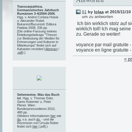
Transcarpathica.
Germanistisches Jahrbuch
01
by
lolaa
at 2015/11/10
Rumänien 3-4/2004-2005
.
um zu antworten
Hgg. v. Andrei Corbea-Hoisie
u. Alexander Rubel.
Ich bin wirklich stolz auf 
Bukarest/Bucuresti: Editura
Paideia 2008, 336 pp.
wirklich toll!
Ich mag seine 
[Die online-Fassung meines
zu.
Gerade so weiter!
Einleitungsbeitrags "Thesen
zur Bedeutung der Medien für
Erinnerungen und Kulturen in
voyance par mail gratuite 
Mitteleuropa" findet sich auf
Kakanien revisited
(
Abstract
/
voyance en ligne gratuite 
.pdf
).]
< p
Seitenweise. Was das Buch
ist
. Hgg. v. Thomas Eder,
Samo Kobenter u. Peter
Plener. Wien:
Bundespressedienst 2010,
480 pp.
(Weitere Informationen
hier
wie
da
, v.a. auch
do.
- und die
Rezension von Ursula Reber
findet sich
hier
[.pdf].)