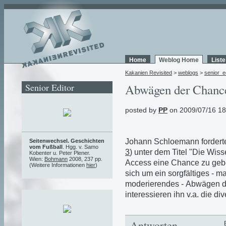
Home
Weblog Home
List
Kakanien Revisited
>
weblogs
>
senior_e
Senior Editor
Abwägen der Chanc
posted by
PP
on 2009/07/16 18
Johann Schloemann forderte
Seitenwechsel. Geschichten
vom Fußball
. Hgg. v. Samo
3
) unter dem Titel "Die Wis
Kobenter u. Peter Plener.
Wien:
Bohmann
2008, 237 pp.
Access eine Chance zu geb
(Weitere Informationen
hier
)
sich um ein sorgfältiges - ma
moderierendes - Abwägen de
interessieren ihn v.a. die d
Antworten