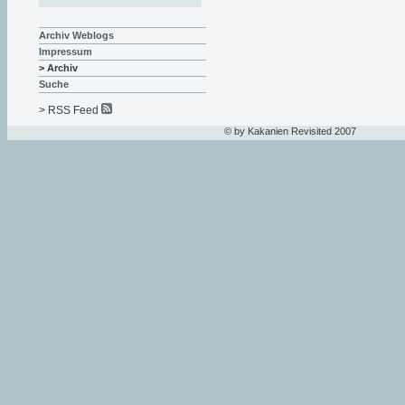
Archiv Weblogs
Impressum
> Archiv
Suche
> RSS Feed
© by Kakanien Revisited 2007