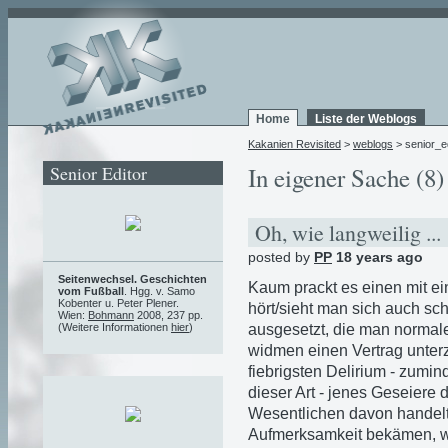
Home
Liste der Weblogs
Kakanien Revisited
>
weblogs
> senior_ed
Senior Editor
In eigener Sache (8)
Oh, wie langweilig ...
posted by
PP
18 years ago
Seitenwechsel. Geschichten
Kaum prackt es einen mit ei
vom Fußball
. Hgg. v. Samo
Kobenter u. Peter Plener.
hört/sieht man sich auch sc
Wien:
Bohmann
2008, 237 pp.
ausgesetzt, die man normal
(Weitere Informationen
hier
)
widmen einen Vertrag unterze
fiebrigsten Delirium - zumin
dieser Art - jenes Geseiere 
Wesentlichen davon handelt,
Aufmerksamkeit bekämen, wie