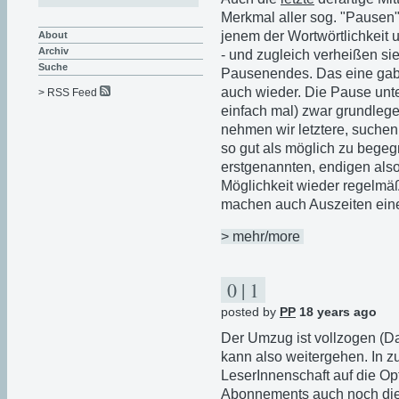
Merkmal aller sog. "Pausen"
jenem der Wortwörtlichkeit 
About
Archiv
- und zugleich verheißen si
Suche
Pausenendes. Das eine gab
auch wieder. Die Pause unte
> RSS Feed
einfach mal) zwar grundlegen
nehmen wir letztere, suche
so gut als möglich zu bege
erstgenannten, endigen als
Möglichkeit wieder regelmä
machen auch Auszeiten ein
> mehr/more
0 | 1
posted by
PP
18 years ago
Der Umzug ist vollzogen (D
kann also weitergehen. In z
LeserInnenschaft auf die Op
Abonnements auch noch
di