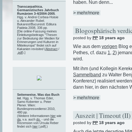
haben. Nun denn...
Transcarpathica.
Germanistisches Jahrbuch
> mehr/more
Rumänien 3-4/2004-2005
.
Hgg. v. Andrei Corbea-Hoisie
u. Alexander Rubel.
Bukarest/Bucuresti: Editura
Paideia 2008, 336 pp.
Blogosphärisch verdi
[Die online-Fassung meines
Einleitungsbeitrags "Thesen
posted by
PP
18 years ago
zur Bedeutung der Medien für
Erinnerungen und Kulturen in
Mitteleuropa" findet sich auf
Wie aus dem
vorigen
Blog er
Kakanien revisited
(
Abstract
/
Pethes, cf. dazu
1
,
2
) jemand
.pdf
).]
wird.
Mit ihm (und Kollegin Kere
Sammelband
zu Walter Benj
Konferenz) realisiert werde
dann hier, in den nächsten 
Seitenweise. Was das Buch
> mehr/more
ist
. Hgg. v. Thomas Eder,
Samo Kobenter u. Peter
Plener. Wien:
Bundespressedienst 2010,
480 pp.
Auszeit | Timeout (II
(Weitere Informationen
hier
wie
da
, v.a. auch
do.
- und die
posted by
PP
18 years ago
Rezension von Ursula Reber
findet sich
hier
[.pdf].)
Auch die
letzte
derartige Mit