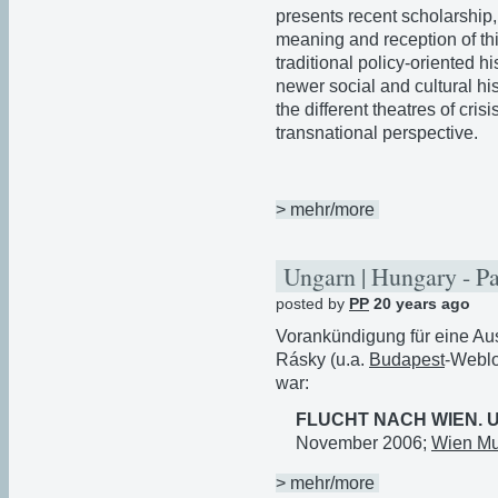
presents recent scholarship,
meaning and reception of thi
traditional policy-oriented 
newer social and cultural his
the different theatres of cris
transnational perspective.
> mehr/more
Ungarn | Hungary - P
posted by
PP
20 years ago
Vorankündigung für eine Au
Rásky (u.a.
Budapest
-Weblo
war:
FLUCHT NACH WIEN. 
November 2006;
Wien M
> mehr/more