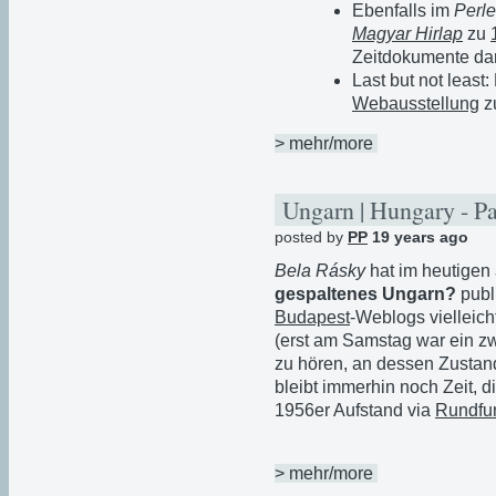
Ebenfalls im
Perl
Magyar Hirlap
zu
Zeitdokumente dar
Last but not least:
Webausstellung
z
> mehr/more
Ungarn | Hungary - P
posted by
PP
19 years ago
Bela Rásky
hat im heutigen
gespaltenes Ungarn?
publ
Budapest
-Weblogs vielleich
(erst am Samstag war ein zw
zu hören, an dessen Zustan
bleibt immerhin noch Zeit, 
1956er Aufstand via
Rundfu
> mehr/more