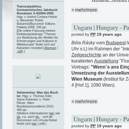
Transcarpathica.
> mehr/more
Germanistisches Jahrbuch
Rumänien 3-4/2004-2005
.
Hgg. v. Andrei Corbea-Hoisie
u. Alexander Rubel.
Bukarest/Bucuresti: Editura
Ungarn | Hungary - P
Paideia 2008, 336 pp.
[Die online-Fassung meines
posted by
PP
19 years ago
Einleitungsbeitrags "Thesen
zur Bedeutung der Medien für
Erinnerungen und Kulturen in
Béla Rásky
vom
Budapest
-
Mitteleuropa" findet sich auf
Kakanien revisited
(
Abstract
/
Uhr s.t.) im Rahmen der "In
.pdf
).]
Zeitgeschichte
an der Univer
kuratierten
Ausstellung
"Fluc
Vortrags:
"Wenn´s ans Eing
Umsetzung der Ausstellun
Wien Museum
(Institut für
4 [Hof 1], 1090 Wien).
Seitenweise. Was das Buch
ist
. Hgg. v. Thomas Eder,
Samo Kobenter u. Peter
> mehr/more
Plener. Wien:
Bundespressedienst 2010,
480 pp.
(Weitere Informationen
hier
wie
Ungarn | Hungary - P
da
, v.a. auch
do.
- und die
Rezension von Ursula Reber
findet sich
hier
[.pdf].)
posted by
PP
19 years ago