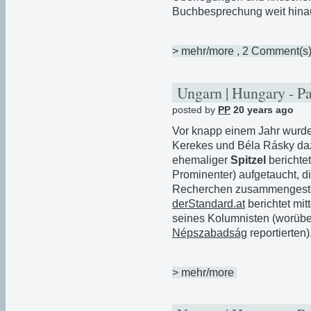
Buchbesprechung weit hina
> mehr/more
, 2 Comment(s
Ungarn | Hungary - P
posted by
PP
20 years ago
Vor knapp einem Jahr wurd
Kerekes und Béla Rásky dazu
ehemaliger
Spitzel
berichtet
Prominenter) aufgetaucht, d
Recherchen zusammengestel
derStandard.at
berichtet mit
seines Kolumnisten (worübe
Népszabadság
reportierten)
> mehr/more