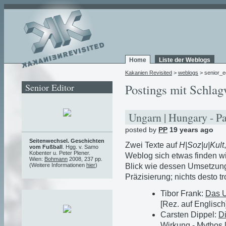
Home
Liste der Weblogs
Kakanien Revisited
>
weblogs
> senior_ed
Senior Editor
Postings mit Schlag
Ungarn | Hungary - P
posted by
PP
19 years ago
Seitenwechsel. Geschichten
Zwei Texte auf
H|Soz|u|Kult
vom Fußball
. Hgg. v. Samo
Kobenter u. Peter Plener.
Weblog sich etwas finden wir
Wien:
Bohmann
2008, 237 pp.
Blick wie dessen Umsetzung i
(Weitere Informationen
hier
)
Präzisierung; nichts desto tr
Tibor Frank:
Das U
[Rez. auf Englisch
Carsten Dippel:
Di
Wirkung - Mythos