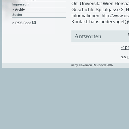
Ort: Universität Wien,Hörsaa
Impressum
Geschichte,Spitalgasse 2, 
> Archiv
Suche
Informationen: http://www.o
Kontakt: hansfrieder.vogel@
> RSS Feed
Antworten
< p
<< 
© by Kakanien Revisited 2007