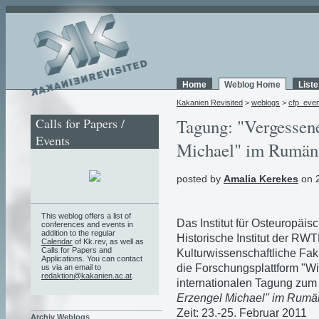
Home
Weblog Home
List
Kakanien Revisited
>
weblogs
>
cfp_eve
Calls for Papers /
Tagung: "Vergessen
Events
Michael" im Rumäni
posted by
Amalia Kerekes
on 2
This weblog offers a list of
Das Institut für Osteuropäis
conferences and events in
addition to the regular
Historische Institut der RWT
Calendar
of Kk.rev, as well as
Calls for Papers and
Kulturwissenschaftliche Fak
Applications. You can contact
die Forschungsplattform "Wi
us via an email to
redaktion@kakanien.ac.at
.
internationalen Tagung zu
Erzengel Michael" im Rumä
Zeit: 23.-25. Februar 2011
Archiv Weblogs