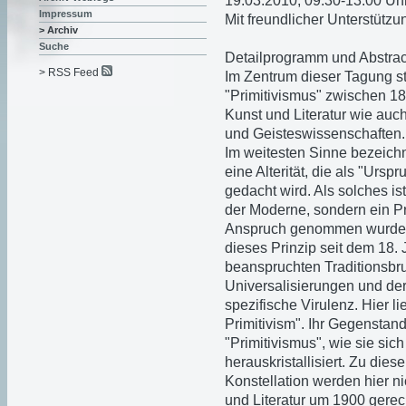
19.03.2010, 09.30-13.00 Uh
Impressum
Mit freundlicher Unterstü
> Archiv
Suche
Detailprogramm und Abstrac
> RSS Feed
Im Zentrum dieser Tagung s
"Primitivismus" zwischen 1
Kunst und Literatur wie au
und Geisteswissenschaften.
Im weitesten Sinne bezeichn
eine Alterität, die als "Urs
gedacht wird. Als solches i
der Moderne, sondern ein Pr
Anspruch genommen wurde. 
dieses Prinzip seit dem 18. 
beanspruchten Traditionsbr
Universalisierungen und der
spezifische Virulenz. Hier l
Primitivism". Ihr Gegenstand
"Primitivismus", wie sie si
herauskristallisiert. Zu di
Konstellation werden hier 
und Literatur um 1900 gerec