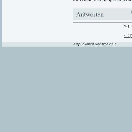
Antworten
< p
<< 
© by Kakanien Revisited 2007