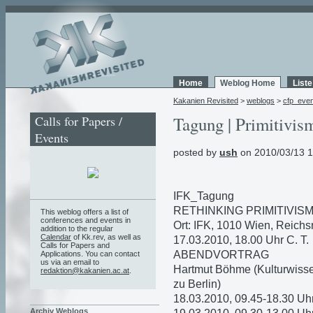
Home
Weblog Home
List
Kakanien Revisited
>
weblogs
>
cfp_eve
Calls for Papers /
Tagung | Primitivis
Events
posted by
ush
on 2010/03/13 1
IFK_Tagung
RETHINKING PRIMITIVIS
This weblog offers a list of
conferences and events in
Ort: IFK, 1010 Wien, Reichs
addition to the regular
Calendar
of Kk.rev, as well as
17.03.2010, 18.00 Uhr C. T.
Calls for Papers and
ABENDVORTRAG
Applications. You can contact
us via an email to
Hartmut Böhme (Kulturwisse
redaktion@kakanien.ac.at
.
zu Berlin)
18.03.2010, 09.45-18.30 Uh
Archiv Weblogs