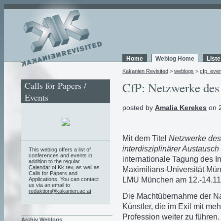
Home
Weblog Home
List
Kakanien Revisited
>
weblogs
>
cfp_eve
Calls for Papers /
CfP: Netzwerke des
Events
posted by
Amalia Kerekes
on 2
Mit dem Titel
Netzwerke des 
interdisziplinärer Austausc
This weblog offers a list of
conferences and events in
internationale Tagung des In
addition to the regular
Calendar
of Kk.rev, as well as
Maximilians-Universität Mü
Calls for Papers and
LMU München am 12.-14.11.
Applications. You can contact
us via an email to
redaktion@kakanien.ac.at
.
Die Machtübernahme der Nati
Künstler, die im Exil mit me
Profession weiter zu führen. 
Archiv Weblogs