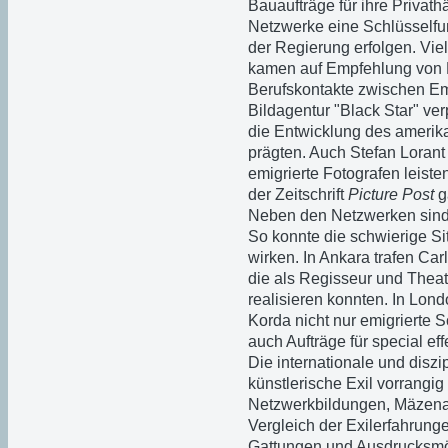
Bauaufträge für ihre Privath
Netzwerke eine Schlüsselfun
der Regierung erfolgen. Viel
kamen auf Empfehlung von K
Berufskontakte zwischen Emi
Bildagentur "Black Star" ver
die Entwicklung des amerik
prägten. Auch Stefan Lorant 
emigrierte Fotografen leiste
der Zeitschrift
Picture Post
g
Neben den Netzwerken sind a
So konnte die schwierige Si
wirken. In Ankara trafen Ca
die als Regisseur und Theat
realisieren konnten. In Lond
Korda nicht nur emigrierte S
auch Aufträge für special e
Die internationale und disz
künstlerische Exil vorrangig
Netzwerkbildungen, Mäzena
Vergleich der Exilerfahrung
Gattungen und Ausdrucksmög