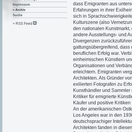
dass Emigranten aus untersc
Impressum
Erfahrungen in ihrer Exilhe
> Archiv
Suche
sich in Sprachschwierigkei
Kulturszene (also Vernetz
> RSS Feed
den nationalen Kunstmarkt, 
andere Ausstellungs- und Au
Divergenzen zurückzuführen 
gattungsübergreifend, dass 
beruflichen Erfolg war. Ver
einheimischen Künstlern un
Organisationen und Verbänd
erleichtern. Emigranten ver
Architekten. Als Gründer von
exilierten Fotografen zu Erfo
Kunsthändler und Sammler s
Kritiker für emigrierte Küns
Käufer und positive Kritiken 
An der amerikanischen Ostkü
Los Angeles war in den 193
deutschsprachiger Intellektue
Architekten fanden in diesem