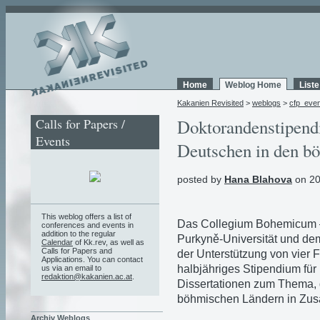
Home
Weblog Home
List
Kakanien Revisited
>
weblogs
>
cfp_eve
Calls for Papers /
Doktorandenstipendi
Events
Deutschen in den b
posted by
Hana Blahova
on 20
This weblog offers a list of
Das Collegium Bohemicum – 
conferences and events in
addition to the regular
Purkyně-Universität und de
Calendar
of Kk.rev, as well as
Calls for Papers and
der Unterstützung von vier 
Applications. You can contact
halbjähriges Stipendium fü
us via an email to
redaktion@kakanien.ac.at
.
Dissertationen zum Thema, 
böhmischen Ländern in Zu
Archiv Weblogs