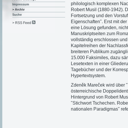
philologisch komplexen Nach
Impressum
Robert Musil (1880-1942). 
> Archiv
Suche
Fortsetzung und den Vorst
Eigenschaften". Erst mit de
> RSS Feed
eine Lösung gefunden, nich
Manuskriptseiten zum Roman
vollständig erschlossen und
Kapitelreihen der Nachlassf
breiteren Publikum zugängl
15.000 Faksimiles, dazu säm
Lesetexten in einer Glieder
Tagebücher und der Korresp
Hypertextsystem.
Zdeněk Mareček
wird über 
österreichische Doppelident
Hintergrund von Robert Mus
"Stichwort Tschechen. Robe
nationalen Paradigmas" refe