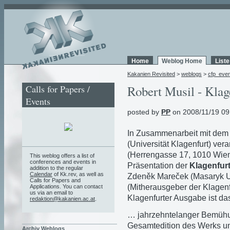
Home
Weblog Home
List
Kakanien Revisited
>
weblogs
>
cfp_eve
Calls for Papers /
Robert Musil - Klag
Events
posted by
PP
on 2008/11/19 09
In Zusammenarbeit mit de
(Universität Klagenfurt) ver
(Herrengasse 17, 1010 Wien
This weblog offers a list of
conferences and events in
Präsentation der
Klagenfur
addition to the regular
Calendar
of Kk.rev, as well as
Zdeněk Mareček
(Masaryk U
Calls for Papers and
(Mitherausgeber der Klagenf
Applications. You can contact
us via an email to
Klagenfurter Ausgabe ist d
redaktion@kakanien.ac.at
.
… jahrzehntelanger Bemühun
Gesamtedition des Werks un
Archiv Weblogs