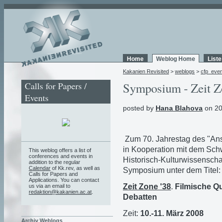
Home
Weblog Home
List
Kakanien Revisited
>
weblogs
>
cfp_eve
Calls for Papers /
Symposium - Zeit Z
Events
posted by
Hana Blahova
on 20
Zum 70. Jahrestag des "Ansc
in Kooperation mit dem Schw
This weblog offers a list of
conferences and events in
Historisch-Kulturwissenschaf
addition to the regular
Calendar
of Kk.rev, as well as
Symposium unter dem Titel:
Calls for Papers and
Applications. You can contact
Zeit Zone '38
.
Filmische Qu
us via an email to
redaktion@kakanien.ac.at
.
Debatten
Zeit:
10.-11. März 2008
Archiv Weblogs