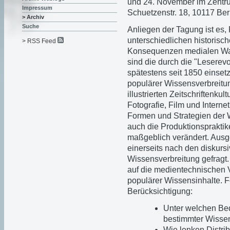
und 24. November im Zentrum
Impressum
Schuetzenstr. 18, 10117 Berl
> Archiv
Suche
Anliegen der Tagung ist es,
unterschiedlichen historisc
> RSS Feed
Konsequenzen medialen Wan
sind die durch die "Leserev
spätestens seit 1850 eins
populärer Wissensverbreitu
illustrierten Zeitschriften
Fotografie, Film und Interne
Formen und Strategien der 
auch die Produktionsprakti
maßgeblich verändert. Ausg
einerseits nach den diskurs
Wissensverbreitung gefragt. 
auf die medientechnischen 
populärer Wissensinhalte. 
Berücksichtigung:
Unter welchen Bed
bestimmter Wisse
Wie lenken Distri