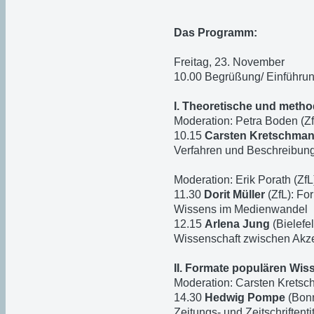
Das Programm:
Freitag, 23. November
10.00 Begrüßung/ Einführun
I. Theoretische und meth
Moderation: Petra Boden (Zf
10.15
Carsten Kretschma
Verfahren und Beschreibun
Moderation: Erik Porath (ZfL
11.30
Dorit Müller
(ZfL): F
Wissens im Medienwandel
12.15
Arlena Jung
(Bielefe
Wissenschaft zwischen Akze
II. Formate populären Wis
Moderation: Carsten Kretsch
14.30
Hedwig Pompe
(Bonn
Zeitungs- und Zeitschriftenti