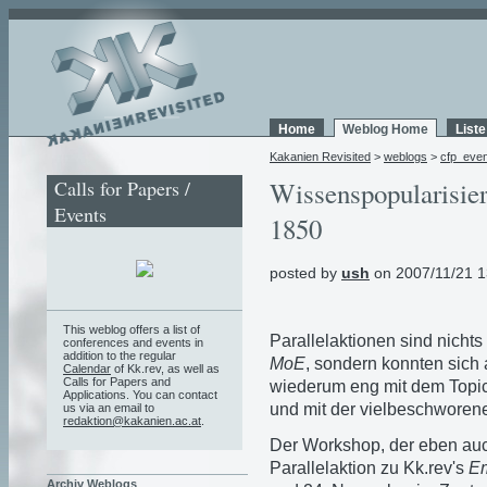
Home
Weblog Home
List
Kakanien Revisited
>
weblogs
>
cfp_eve
Calls for Papers /
Wissenspopularisie
Events
1850
posted by
ush
on 2007/11/21 1
This weblog offers a list of
Parallelaktionen sind nicht
conferences and events in
addition to the regular
MoE
, sondern konnten sich
Calendar
of Kk.rev, as well as
Calls for Papers and
wiederum eng mit dem Topic
Applications. You can contact
und mit der vielbeschworene
us via an email to
redaktion@kakanien.ac.at
.
Der Workshop, der eben auch
Parallelaktion zu Kk.rev's
E
Archiv Weblogs