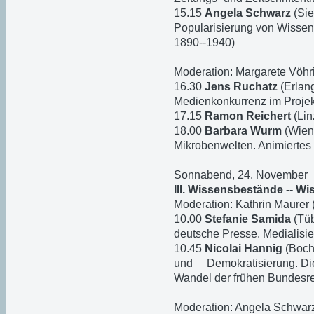
15.15
Angela Schwarz
(Si
Popularisierung von Wissens
1890--1940)
Moderation: Margarete Vöhri
16.30
Jens Ruchatz
(Erlan
Medienkonkurrenz im Projek
17.15
Ramon Reichert
(Lin
18.00
Barbara Wurm
(Wien)
Mikrobenwelten. Animiertes 
Sonnabend, 24. November
III. Wissensbestände -- W
Moderation: Kathrin Maurer
10.00
Stefanie Samida
(Tüb
deutsche Presse. Medialisie
10.45
Nicolai Hannig
(Boch
und Demokratisierung. Die
Wandel der frühen Bundesre
Moderation: Angela Schwarz