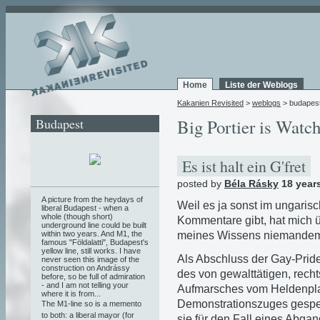
Home
Liste der Weblogs
Kakanien Revisited
>
weblogs
> budapes
Budapest
Big Portier is Watc
Es ist halt ein G'fret
posted by
Béla Rásky
18 year
A picture from the heydays of
Weil es ja sonst im ungaris
liberal Budapest - when a
whole (though short)
Kommentare gibt, hat mich ü
underground line could be built
meines Wissens niemandem a
within two years. And M1, the
famous "Földalatti", Budapest's
yellow line, still works. I have
Als Abschluss der Gay-Pri
never seen this image of the
construction on Andrássy
des von gewalttätigen, rec
before, so be full of admiration
- and I am not telling your
Aufmarsches vom Heldenpla
where it is from...
Demonstrationszuges gesper
The M1-line so is a memento
to both: a liberal mayor (for
sie für den Fall eines Abga