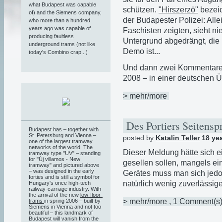
what Budapest was capable
schützen.
"Hirszerzö"
bezeic
of) and the Siemens company,
der Budapester Polizei: Allei
who more than a hundred
years ago was capable of
Faschisten zeigten, sieht 
producing faultless
Untergrund abgedrängt, die
underground trams (not like
Demo ist...
today's Combino crap...)
Und dann zwei Kommentare 
2008 – in einer deutschen Ü
> mehr/more
Des Portiers Seitens
Budapest has – together with
St. Petersburg and Vienna –
posted by
Katalin Teller
18 ye
one of the largest tramway
networks of the world. The
Dieser Meldung hätte sich e
tramway type "UV" – standing
for "Új villamos - New
gesellen sollen, mangels ei
tramway" and pictured above
– was designed in the early
Gerätes muss man sich jedoc
forties and is still a symbol for
natürlich wenig zuverlässi
Hungary's once high-tech
railway-carriage industry. With
the arrival of the new
low-floor-
> mehr/more
, 1 Comment(s
trams
in spring 2006 – built by
Siemens in Vienna and not too
beautiful – this landmark of
Budapest will vanish from the