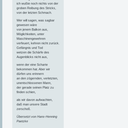
ich wußte noch nichts von der
groben Reibung des Stricks,
von der letzten Schmach.
Wer will sagen, was sagbar
gewesen wäre
von jenem Balkon aus,
Möglichkeiten, unter
Maschinengewehren
verfeuert, kehren nicht zurück.
Gefängnis und Tod
wetzen die Schärfe des
Augenblicks nicht aus,
wenn der eine Scharte
bekommen hat. Aber wir
dürfen uns erinnern
an den zögernden, verletzten,
unentschlossenen Mann,
der gerade seinen Platz zu
finden schien,
als wir davon aufwachten,
daß man unsere Stadt
zerschoß.
Übersetzt von Hans-Henning
Paetzke