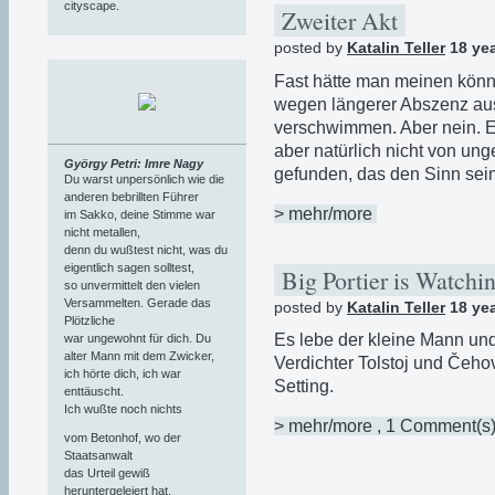
cityscape.
Zweiter Akt
posted by
Katalin Teller
18 ye
Fast hätte man meinen könn
wegen längerer Abszenz aus
verschwimmen. Aber nein. Er
aber natürlich nicht von un
György Petri: Imre Nagy
gefunden, das den Sinn seine
Du warst unpersönlich wie die
anderen bebrillten Führer
> mehr/more
im Sakko, deine Stimme war
nicht metallen,
denn du wußtest nicht, was du
eigentlich sagen solltest,
Big Portier is Watch
so unvermittelt den vielen
Versammelten. Gerade das
posted by
Katalin Teller
18 ye
Plötzliche
Es lebe der kleine Mann und
war ungewohnt für dich. Du
alter Mann mit dem Zwicker,
Verdichter Tolstoj und Čeho
ich hörte dich, ich war
Setting.
enttäuscht.
Ich wußte noch nichts
> mehr/more
, 1 Comment(s
vom Betonhof, wo der
Staatsanwalt
das Urteil gewiß
heruntergeleiert hat,