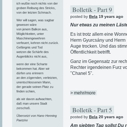
ich wußte noch nichts von der
Bolletik - Part 9
groben Reibung des Stricks,
von der letzten Schmach.
posted by
Bela
19 years ago
Wer will sagen, was sagbar
Nur etwas zu meinen Läst
gewesen wäre
von jenem Balkon aus,
Es ist trotz allem eine Wonn
Möglichkeiten, unter
Maschinengewehren
Herrn Gyurcsány und Herrn 
verfeuert, kehren nicht zurück.
Auge trocken. Und das stimm
Gefängnis und Tod
Öffentlichkeit betrifft.
wetzen die Schärfe des
Augenblicks nicht aus,
Ganz im Gegensatz zur rech
wenn der eine Scharte
Rechter irgendeinen Furz von
bekommen hat. Aber wir
"Chanel 5".
dürfen uns erinnern
an den zögernden, verletzten,
unentschlossenen Mann,
der gerade seinen Platz zu
finden schien,
> mehr/more
als wir davon aufwachten,
daß man unsere Stadt
Bolletik - Part 5
zerschoß.
Übersetzt von Hans-Henning
posted by
Bela
20 years ago
Paetzke
Am siebten Tag sollst Du r