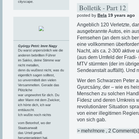
cityscape.
Bolletik - Part 12
posted by
Bela
19 years ago
Angeblich 120 Verletzte, daru
ausgebrannte Autos, ein aus
Fernsehen (an dem sich berei
eine vollkommen überfordert
György Petri: Imre Nagy
Nacht, als ca. 2-300 aktiv
Du warst unpersönlich wie die
anderen bebrillten Führer
(aus dem Umfeld der Fradi-
im Sakko, deine Stimme war
MTV stürmten (der im übrigen
nicht metallen,
Sendeanstalt auffällt). Und n
denn du wußtest nicht, was du
eigentlich sagen solltest,
Wer den Schwarzen Peter am
so unvermittelt den vielen
Versammelten. Gerade das
Gyurcsány, der – wie es heis
Plötzliche
Menschen zu solchen Handlu
war ungewohnt für dich. Du
Fidesz und deren Umkreis wi
alter Mann mit dem Zwicker,
ich hörte dich, ich war
revolutionärer Situation spr
enttäuscht.
von einer illegitimen Regier
Ich wußte noch nichts
von sich gab.
vom Betonhof, wo der
Staatsanwalt
> mehr/more
, 2 Comment(s
das Urteil gewiß
heruntergeleiert hat,