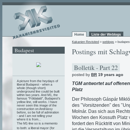
Home
Liste der Weblogs
Kakanien Revisited
>
weblogs
> budapes
Budapest
Postings mit Schlag
Bolletik - Part 22
posted by
BR
19 years ago
A picture from the heydays of
TGM antwortet auf offene
liberal Budapest - when a
whole (though short)
Platz
underground line could be built
within two years. And M1, the
Der Philosoph Gáspár Mikló
famous "Földalatti", Budapest's
yellow line, still works. I have
des "Vorsitzenden" des "Un
never seen this image of the
construction on Andrássy
Molnár. Das sich aus Rechts
before, so be full of admiration
- and I am not telling your
Wochen den Kossuth Platz 
where it is from...
fordert den Rücktritt von Mi
The M1-line so is a memento
to both: a liberal mayor (for
ist die Veranstaltung im üb