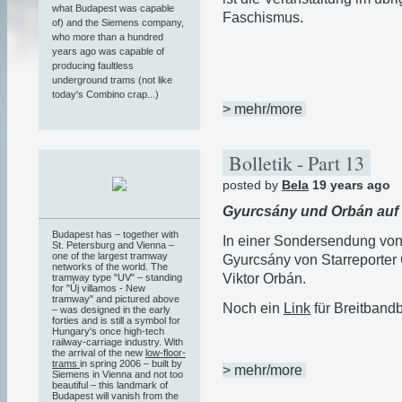
what Budapest was capable
Faschismus.
of) and the Siemens company,
who more than a hundred
years ago was capable of
producing faultless
underground trams (not like
today's Combino crap...)
> mehr/more
Bolletik - Part 13
posted by
Bela
19 years ago
Gyurcsány und Orbán auf
Budapest has – together with
In einer Sondersendung von 
St. Petersburg and Vienna –
one of the largest tramway
Gyurcsány von Starreporter 
networks of the world. The
Viktor Orbán.
tramway type "UV" – standing
for "Új villamos - New
tramway" and pictured above
Noch ein
Link
für Breitbandb
– was designed in the early
forties and is still a symbol for
Hungary's once high-tech
railway-carriage industry. With
the arrival of the new
low-floor-
trams
in spring 2006 – built by
> mehr/more
Siemens in Vienna and not too
beautiful – this landmark of
Budapest will vanish from the