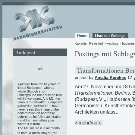
Home
Liste der Weblogs
Kakanien Revisited
>
weblogs
> budapes
Budapest
Postings mit Schlag
Transformationen Ber
posted by
Amalia Kerekes
17 
A picture from the heydays of
Am 27. November um 18 Uhr
liberal Budapest - when a
whole (though short)
(
Transformationen Berlins
, 
underground line could be built
(Budapest, VI., Hajós utca 3
within two years. And M1, the
famous "Földalatti", Budapest's
Germanisten, Kunsthistorike
yellow line, still works. I have
never seen this image of the
Architekten umfasst.
construction on Andrássy
before, so be full of admiration
- and I am not telling your
> mehr/more
where it is from...
The M1-line so is a memento
to both: a liberal mayor (for