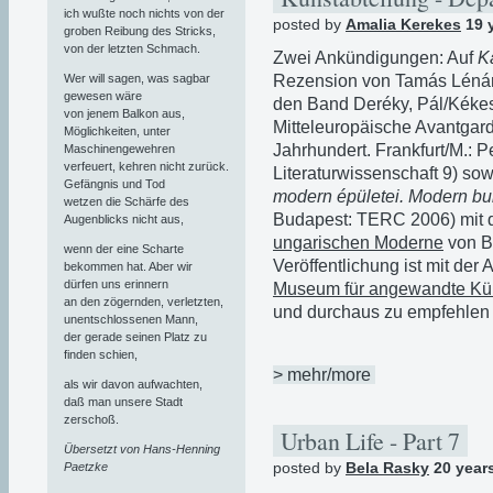
ich wußte noch nichts von der
posted by
Amalia Kerekes
19 
groben Reibung des Stricks,
von der letzten Schmach.
Zwei Ankündigungen: Auf
K
Rezension von Tamás Léná
Wer will sagen, was sagbar
gewesen wäre
den Band Deréky, Pál/Kékesi
von jenem Balkon aus,
Mitteleuropäische Avantgarde
Möglichkeiten, unter
Jahrhundert. Frankfurt/M.: 
Maschinengewehren
verfeuert, kehren nicht zurück.
Literaturwissenschaft 9) s
Gefängnis und Tod
modern épületei. Modern bu
wetzen die Schärfe des
Budapest: TERC 2006) mit 
Augenblicks nicht aus,
ungarischen Moderne
von Bé
wenn der eine Scharte
Veröffentlichung ist mit der
bekommen hat. Aber wir
dürfen uns erinnern
Museum für angewandte Kü
an den zögernden, verletzten,
und durchaus zu empfehlen i
unentschlossenen Mann,
der gerade seinen Platz zu
finden schien,
> mehr/more
als wir davon aufwachten,
daß man unsere Stadt
zerschoß.
Urban Life - Part 7
Übersetzt von Hans-Henning
posted by
Bela Rasky
20 year
Paetzke