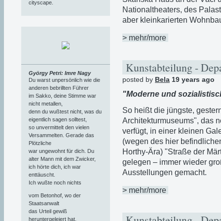
cityscape.
Nationaltheaters, des Pala
aber kleinkarierten Wohnbau
> mehr/more
Kunstabteilung - Depa
György Petri: Imre Nagy
posted by
Bela
19 years ago
Du warst unpersönlich wie die
anderen bebrillten Führer
"Moderne und sozialistis
im Sakko, deine Stimme war
nicht metallen,
So heißt die jüngste, geste
denn du wußtest nicht, was du
eigentlich sagen solltest,
Architekturmuseums", das n
so unvermittelt den vielen
verfügt, in einer kleinen Gal
Versammelten. Gerade das
(wegen des hier befindlichen
Plötzliche
Horthy-Ära) "Straße der Mär
war ungewohnt für dich. Du
alter Mann mit dem Zwicker,
gelegen – immer wieder gro
ich hörte dich, ich war
Ausstellungen gemacht.
enttäuscht.
Ich wußte noch nichts
> mehr/more
vom Betonhof, wo der
Staatsanwalt
das Urteil gewiß
Kunstabteilung - Depa
heruntergeleiert hat,