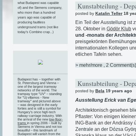
what Budapest was capable
Kunstabteilung - Depa
of) and the Siemens company,
who more than a hundred
posted by
Katalin Teller
18 ye
years ago was capable of
Ein Teil der Ausstellung ist 
producing faultless
underground trams (not like
28. Oktober in
Gödör Klub
vo
today's Combino crap...)
und -monats der Architekt
preisgekrönten Bemühungen 
internationalen Kollegen u
etlichen Tafeln sehen.
> mehr/more
, 2 Comment(s
Budapest has – together with
Kunstabteilung - Depa
St. Petersburg and Vienna –
one of the largest tramway
networks of the world. The
posted by
Bela
19 years ago
tramway type "UV" – standing
for "Új villamos - New
Ausstellung Erick van Ege
tramway" and pictured above
– was designed in the early
forties and is still a symbol for
Architektonisch gesehen bl
Hungary's once high-tech
railway-carriage industry. With
Pflaster: Von einigen klein
the arrival of the new
low-floor-
ING-Bank an der Andrássy ú
trams
in spring 2006 – built by
Siemens in Vienna and not too
Zentrale an der Dózsa Györg
beautiful – this landmark of
Budapest will vanish from the
Skanska Haus an der Váci ú