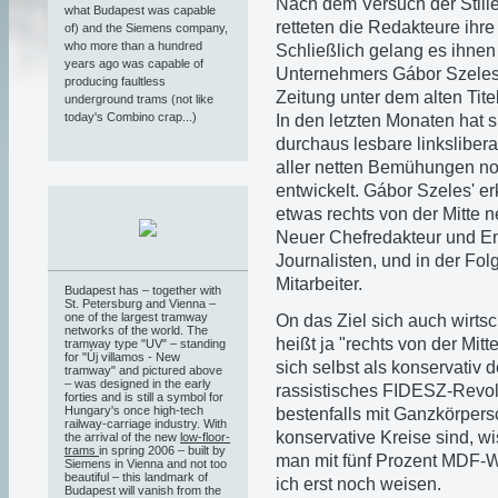
Nach dem Versuch der Still
what Budapest was capable
retteten die Redakteure ihre 
of) and the Siemens company,
who more than a hundred
Schließlich gelang es ihnen
years ago was capable of
Unternehmers Gábor Szeles 
producing faultless
Zeitung unter dem alten Tite
underground trams (not like
today's Combino crap...)
In den letzten Monaten hat 
durchaus lesbare linkslibera
aller netten Bemühungen no
entwickelt. Gábor Szeles' erk
etwas rechts von der Mitte n
Neuer Chefredakteur und Ent
Journalisten, und in der Folg
Mitarbeiter.
Budapest has – together with
St. Petersburg and Vienna –
one of the largest tramway
On das Ziel sich auch wirtsch
networks of the world. The
heißt ja "rechts von der Mitt
tramway type "UV" – standing
for "Új villamos - New
sich selbst als konservativ
tramway" and pictured above
– was designed in the early
rassistisches FIDESZ-Revolv
forties and is still a symbol for
Hungary's once high-tech
bestenfalls mit Ganzkörpers
railway-carriage industry. With
konservative Kreise sind, w
the arrival of the new
low-floor-
trams
in spring 2006 – built by
man mit fünf Prozent MDF-W
Siemens in Vienna and not too
beautiful – this landmark of
ich erst noch weisen.
Budapest will vanish from the