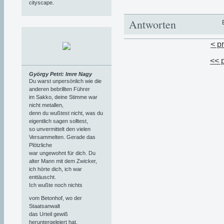
cityscape.
Antworten
< p
<< 
György Petri: Imre Nagy
Du warst unpersönlich wie die
anderen bebrillten Führer
im Sakko, deine Stimme war
nicht metallen,
denn du wußtest nicht, was du
eigentlich sagen solltest,
so unvermittelt den vielen
Versammelten. Gerade das
Plötzliche
war ungewohnt für dich. Du
alter Mann mit dem Zwicker,
ich hörte dich, ich war
enttäuscht.
Ich wußte noch nichts
vom Betonhof, wo der
Staatsanwalt
das Urteil gewiß
heruntergeleiert hat,