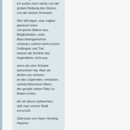
ich wußte noch nichts von der
groben Reibung des Stricks,
von der letzten Schmach.
Wer will sagen, was sagbar
gewesen wäre
von jenem Balkon aus,
Möglichkeiten, unter
Maschinengewehren
verfeuert, kehren nicht zurück.
Gefängnis und Tod
wetzen die Schärfe des
Augenblicks nicht aus,
wenn der eine Scharte
bekommen hat. Aber wir
dürfen uns erinnern
an den zögernden, verletzten,
unentschlossenen Mann,
der gerade seinen Platz zu
finden schien,
als wir davon aufwachten,
daß man unsere Stadt
zerschoß.
Übersetzt von Hans-Henning
Paetzke