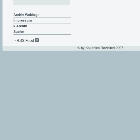
Archiv Weblogs
Impressum
> Archiv
Suche
> RSS Feed
© by Kakanien Revisited 2007