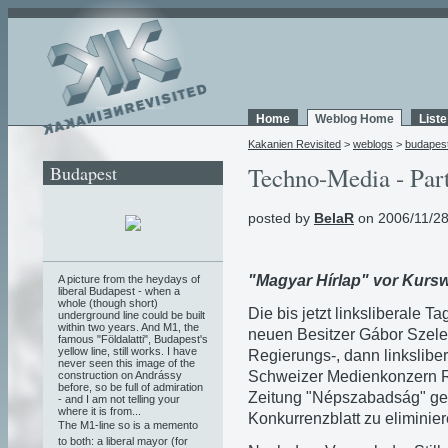
Home
Weblog Home
List
Kakanien Revisited
>
weblogs
>
budapes
Budapest
Techno-Media - Par
posted by
BelaR
on 2006/11/28
"Magyar Hírlap" vor Kurs
A picture from the heydays of
liberal Budapest - when a
whole (though short)
Die bis jetzt linksliberale T
underground line could be built
within two years. And M1, the
neuen Besitzer Gábor Szele
famous "Földalatti", Budapest's
yellow line, still works. I have
Regierungs-, dann linkslibe
never seen this image of the
Schweizer Medienkonzern Ri
construction on Andrássy
before, so be full of admiration
Zeitung "Népszabadság" gehö
- and I am not telling your
where it is from...
Konkurrenzblatt zu eliminier
The M1-line so is a memento
to both: a liberal mayor (for