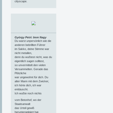
cityscape.
György Petri: Imre Nagy
Du warst unpersönlich wie die
anderen bebrillten Führer
im Sakko, deine Stimme war
nicht metallen,
denn du wußtest nicht, was du
eigentlich sagen solltest,
so unvermittelt den vielen
Versammelten. Gerade das
Plötzliche
war ungewohnt für dich. Du
alter Mann mit dem Zwicker,
ich hörte dich, ich war
enttäuscht.
Ich wußte noch nichts
vom Betonhof, wo der
Staatsanwalt
das Urteil gewiß
heruntergeleiert hat,