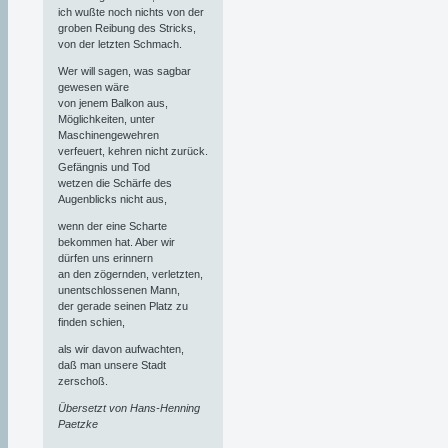
ich wußte noch nichts von der
groben Reibung des Stricks,
von der letzten Schmach.
Wer will sagen, was sagbar
gewesen wäre
von jenem Balkon aus,
Möglichkeiten, unter
Maschinengewehren
verfeuert, kehren nicht zurück.
Gefängnis und Tod
wetzen die Schärfe des
Augenblicks nicht aus,
wenn der eine Scharte
bekommen hat. Aber wir
dürfen uns erinnern
an den zögernden, verletzten,
unentschlossenen Mann,
der gerade seinen Platz zu
finden schien,
als wir davon aufwachten,
daß man unsere Stadt
zerschoß.
Übersetzt von Hans-Henning
Paetzke