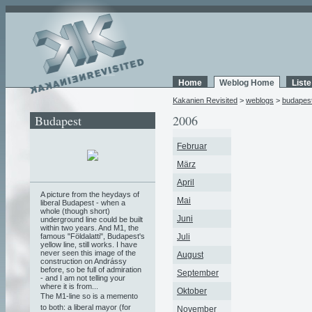
Home
Weblog Home
List
Kakanien Revisited
>
weblogs
>
budapes
Budapest
2006
Februar
März
April
A picture from the heydays of
Mai
liberal Budapest - when a
whole (though short)
Juni
underground line could be built
within two years. And M1, the
famous "Földalatti", Budapest's
Juli
yellow line, still works. I have
never seen this image of the
August
construction on Andrássy
before, so be full of admiration
September
- and I am not telling your
where it is from...
Oktober
The M1-line so is a memento
to both: a liberal mayor (for
November