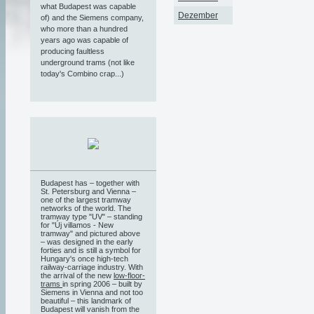
what Budapest was capable
Dezember
of) and the Siemens company,
who more than a hundred
years ago was capable of
producing faultless
underground trams (not like
today's Combino crap...)
Budapest has – together with
St. Petersburg and Vienna –
one of the largest tramway
networks of the world. The
tramway type "UV" – standing
for "Új villamos - New
tramway" and pictured above
– was designed in the early
forties and is still a symbol for
Hungary's once high-tech
railway-carriage industry. With
the arrival of the new
low-floor-
trams
in spring 2006 – built by
Siemens in Vienna and not too
beautiful – this landmark of
Budapest will vanish from the