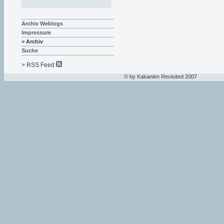
Archiv Weblogs
Impressum
> Archiv
Suche
> RSS Feed
© by Kakanien Revisited 2007