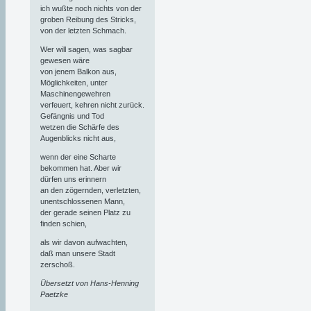
ich wußte noch nichts von der
groben Reibung des Stricks,
von der letzten Schmach.
Wer will sagen, was sagbar
gewesen wäre
von jenem Balkon aus,
Möglichkeiten, unter
Maschinengewehren
verfeuert, kehren nicht zurück.
Gefängnis und Tod
wetzen die Schärfe des
Augenblicks nicht aus,
wenn der eine Scharte
bekommen hat. Aber wir
dürfen uns erinnern
an den zögernden, verletzten,
unentschlossenen Mann,
der gerade seinen Platz zu
finden schien,
als wir davon aufwachten,
daß man unsere Stadt
zerschoß.
Übersetzt von Hans-Henning
Paetzke