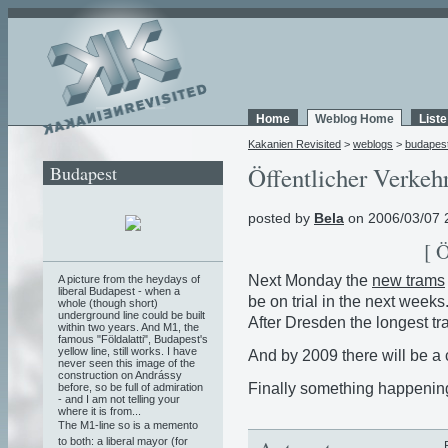
Home
Weblog Home
List
Kakanien Revisited
>
weblogs
>
budapes
Budapest
Öffentlicher Verkehr
posted by
Bela
on 2006/03/07 
[ 
Next Monday the
new trams
A picture from the heydays of
liberal Budapest - when a
be on trial in the next weeks
whole (though short)
underground line could be built
After Dresden the longest tr
within two years. And M1, the
famous "Földalatti", Budapest's
yellow line, still works. I have
And by 2009 there will be a c
never seen this image of the
construction on Andrássy
Finally something happening
before, so be full of admiration
- and I am not telling your
where it is from...
The M1-line so is a memento
to both: a liberal mayor (for