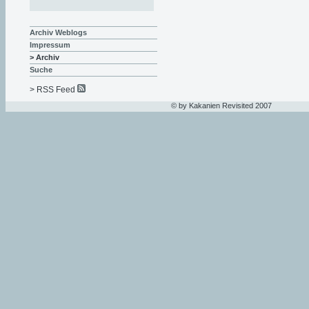
Archiv Weblogs
Impressum
> Archiv
Suche
> RSS Feed
© by Kakanien Revisited 2007