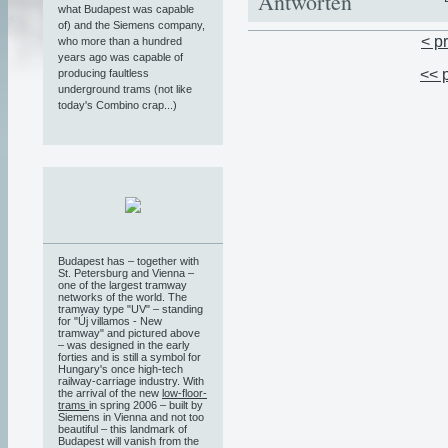
Antworten
what Budapest was capable
of) and the Siemens company,
< p
who more than a hundred
years ago was capable of
<< 
producing faultless
underground trams (not like
today's Combino crap...)
Budapest has – together with
St. Petersburg and Vienna –
one of the largest tramway
networks of the world. The
tramway type "UV" – standing
for "Új villamos - New
tramway" and pictured above
– was designed in the early
forties and is still a symbol for
Hungary's once high-tech
railway-carriage industry. With
the arrival of the new
low-floor-
trams
in spring 2006 – built by
Siemens in Vienna and not too
beautiful – this landmark of
Budapest will vanish from the