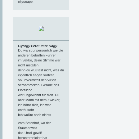
cityscape.
György Petri: Imre Nagy
Du warst unpersönlich wie die
anderen bebrillten Führer
im Sakko, deine Stimme war
nicht metallen,
denn du wußtest nicht, was du
eigentlich sagen solltest,
so unvermittelt den vielen
Versammelten. Gerade das
Plötzliche
war ungewohnt für dich. Du
alter Mann mit dem Zwicker,
ich hörte dich, ich war
enttäuscht.
Ich wußte noch nichts
vom Betonhof, wo der
Staatsanwalt
das Urteil gewiß
heruntergeleiert hat,