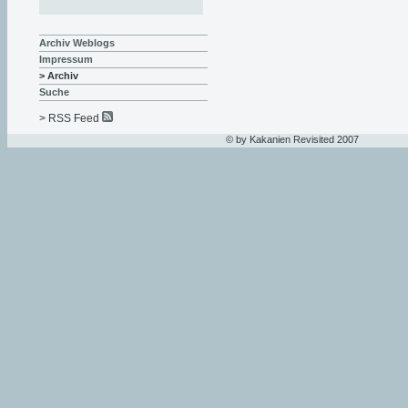
Archiv Weblogs
Impressum
> Archiv
Suche
> RSS Feed
© by Kakanien Revisited 2007