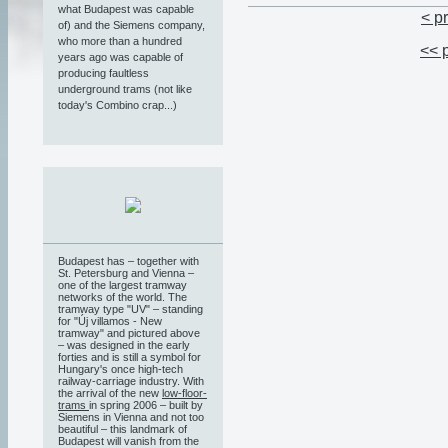
what Budapest was capable
< p
of) and the Siemens company,
who more than a hundred
<< 
years ago was capable of
producing faultless
underground trams (not like
today's Combino crap...)
Budapest has – together with
St. Petersburg and Vienna –
one of the largest tramway
networks of the world. The
tramway type "UV" – standing
for "Új villamos - New
tramway" and pictured above
– was designed in the early
forties and is still a symbol for
Hungary's once high-tech
railway-carriage industry. With
the arrival of the new
low-floor-
trams
in spring 2006 – built by
Siemens in Vienna and not too
beautiful – this landmark of
Budapest will vanish from the