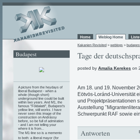
Home
Weblog Home
List
Kakanien Revisited
>
weblogs
>
budapes
Budapest
Tage der deutschspr
posted by
Amalia Kerekes
on 2
Am 18. und 19. November 20
A picture from the heydays of
liberal Budapest - when a
Eötvös-Loránd-Universität e
whole (though short)
underground line could be built
und Projektpräsentationen s
within two years. And M1, the
famous "Földalatti", Budapest's
Ausstellung "Migrantenliter
yellow line, still works. I have
Schwerpunkt RAF sowie eine
never seen this image of the
construction on Andrássy
before, so be full of admiration
- and I am not telling your
where it is from...
Antworten
The M1-line so is a memento
to both: a liberal mayor (for