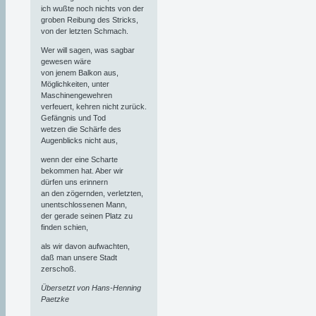
ich wußte noch nichts von der
groben Reibung des Stricks,
von der letzten Schmach.
Wer will sagen, was sagbar
gewesen wäre
von jenem Balkon aus,
Möglichkeiten, unter
Maschinengewehren
verfeuert, kehren nicht zurück.
Gefängnis und Tod
wetzen die Schärfe des
Augenblicks nicht aus,
wenn der eine Scharte
bekommen hat. Aber wir
dürfen uns erinnern
an den zögernden, verletzten,
unentschlossenen Mann,
der gerade seinen Platz zu
finden schien,
als wir davon aufwachten,
daß man unsere Stadt
zerschoß.
Übersetzt von Hans-Henning
Paetzke