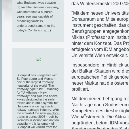
what Budapest was capable
das Wintersemester 2007/08 
of) and the Siemens company,
who more than a hundred
"Mit dem neuen Universitäts
years ago was capable of
Donauraum und Mitteleuropa
producing faultless
Instrument geschaffen, das 
underground trams (not like
today's Combino crap...)
Berufsgruppen entgegenkomm
Miklas (Professor am Institut
hinter dem Konzept. Das Pr
erfolgreich vom IDM angebo
Universität Wien entwickelt.
Insbesondere im Hinblick auf
der Balkan-Staaten wird di
Budapest has – together with
europäischen Politik gehör
St. Petersburg and Vienna –
one of the largest tramway
neuer Märkte hat die österre
networks of the world. The
profitiert.
tramway type "UV" – standing
for "Új villamos - New
tramway" and pictured above
Mit dem neuen Lehrgang reag
– was designed in the early
forties and is still a symbol for
Nachfrage nach Südosteurop
Hungary's once high-tech
railway-carriage industry. With
Kompetenz des diesbezüglic
the arrival of the new
low-floor-
Wien/Österreich. Die Aktual
trams
in spring 2006 – built by
Siemens in Vienna and not too
begründen, betont IDM-Vors
beautiful – this landmark of
Budapest will vanish from the
Sonderkoordinator des Stabil