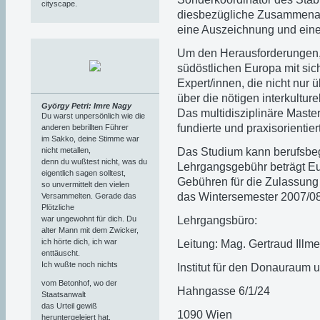
cityscape.
diesbezügliche Zusammenarbe
eine Auszeichnung und eine 
Um den Herausforderungen, 
südöstlichen Europa mit sic
Expert/innen, die nicht nur
über die nötigen interkultu
György Petri: Imre Nagy
Das multidisziplinäre Maste
Du warst unpersönlich wie die
fundierte und praxisorienti
anderen bebrillten Führer
im Sakko, deine Stimme war
nicht metallen,
Das Studium kann berufsbeg
denn du wußtest nicht, was du
Lehrgangsgebühr beträgt Eur
eigentlich sagen solltest,
Gebühren für die Zulassung 
so unvermittelt den vielen
das Wintersemester 2007/08 i
Versammelten. Gerade das
Plötzliche
war ungewohnt für dich. Du
Lehrgangsbüro:
alter Mann mit dem Zwicker,
ich hörte dich, ich war
Leitung: Mag. Gertraud Illme
enttäuscht.
Ich wußte noch nichts
Institut für den Donauraum 
vom Betonhof, wo der
Hahngasse 6/1/24
Staatsanwalt
das Urteil gewiß
1090 Wien
heruntergeleiert hat,