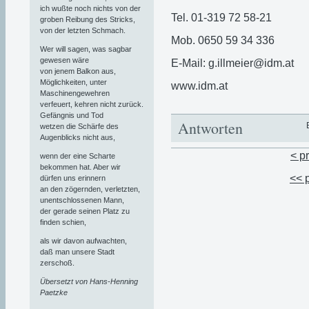
ich wußte noch nichts von der
Tel. 01-319 72 58-21
groben Reibung des Stricks,
von der letzten Schmach.
Mob. 0650 59 34 336
Wer will sagen, was sagbar
gewesen wäre
E-Mail: g.illmeier@idm.at
von jenem Balkon aus,
Möglichkeiten, unter
www.idm.at
Maschinengewehren
verfeuert, kehren nicht zurück.
Gefängnis und Tod
Antworten
wetzen die Schärfe des
Augenblicks nicht aus,
< p
wenn der eine Scharte
bekommen hat. Aber wir
<< 
dürfen uns erinnern
an den zögernden, verletzten,
unentschlossenen Mann,
der gerade seinen Platz zu
finden schien,
als wir davon aufwachten,
daß man unsere Stadt
zerschoß.
Übersetzt von Hans-Henning
Paetzke