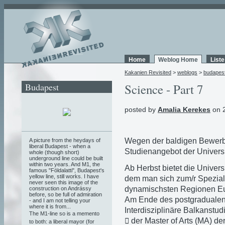
Home
Weblog Home
List
Kakanien Revisited
>
weblogs
>
budapes
Budapest
Science - Part 7
posted by
Amalia Kerekes
on 2
Wegen der baldigen Bewerbu
A picture from the heydays of
liberal Budapest - when a
Studienangebot der Universit
whole (though short)
underground line could be built
within two years. And M1, the
Ab Herbst bietet die Univer
famous "Földalatti", Budapest's
yellow line, still works. I have
dem man sich zum/r Speziali
never seen this image of the
dynamischsten Regionen Eur
construction on Andrássy
before, so be full of admiration
Am Ende des postgradualen 
- and I am not telling your
where it is from...
Interdisziplinäre Balkanstud
The M1-line so is a memento
 der Master of Arts (MA) de
to both: a liberal mayor (for