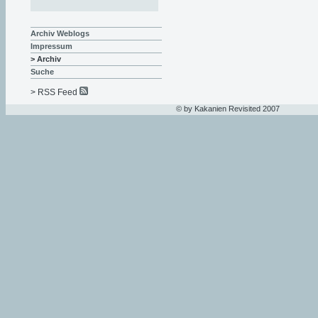
Archiv Weblogs
Impressum
> Archiv
Suche
> RSS Feed
© by Kakanien Revisited 2007