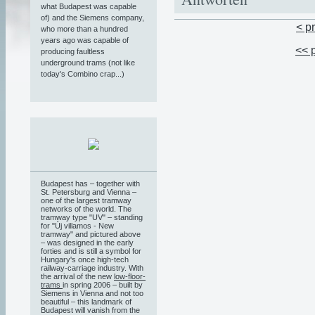
what Budapest was capable
of) and the Siemens company,
< p
who more than a hundred
years ago was capable of
<< 
producing faultless
underground trams (not like
today's Combino crap...)
Budapest has – together with
St. Petersburg and Vienna –
one of the largest tramway
networks of the world. The
tramway type "UV" – standing
for "Új villamos - New
tramway" and pictured above
– was designed in the early
forties and is still a symbol for
Hungary's once high-tech
railway-carriage industry. With
the arrival of the new
low-floor-
trams
in spring 2006 – built by
Siemens in Vienna and not too
beautiful – this landmark of
Budapest will vanish from the