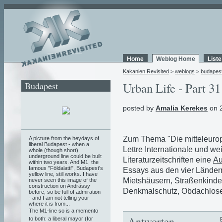
Home
Weblog Home
List
Kakanien Revisited
>
weblogs
>
budapes
Budapest
Urban Life - Part 31
posted by
Amalia Kerekes
on 2
Zum Thema "Die mitteleurop
A picture from the heydays of
liberal Budapest - when a
Lettre Internationale und w
whole (though short)
underground line could be built
Literaturzeitschriften eine
Au
within two years. And M1, the
famous "Földalatti", Budapest's
Essays aus den vier Ländern,
yellow line, still works. I have
Mietshäusern, Straßenkinde
never seen this image of the
construction on Andrássy
Denkmalschutz, Obdachlosen b
before, so be full of admiration
- and I am not telling your
where it is from...
The M1-line so is a memento
Antworten
to both: a liberal mayor (for