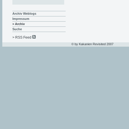
Archiv Weblogs
Impressum
> Archiv
Suche
> RSS Feed
© by Kakanien Revisited 2007