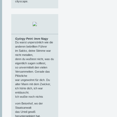
cityscape.
György Petri: Imre Nagy
Du warst unpersönlich wie die
anderen bebrillten Führer
im Sakko, deine Stimme war
nicht metallen,
denn du wußtest nicht, was du
eigentlich sagen solltest,
so unvermittelt den vielen
Versammelten. Gerade das
Plötzliche
war ungewohnt für dich. Du
alter Mann mit dem Zwicker,
ich hörte dich, ich war
enttäuscht.
Ich wußte noch nichts
vom Betonhof, wo der
Staatsanwalt
das Urteil gewiß
heruntergeleiert hat,