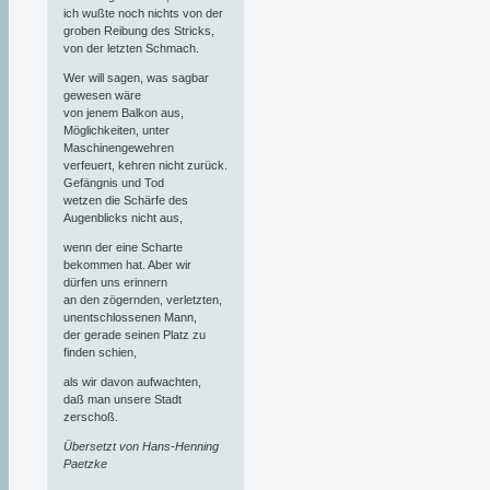
ich wußte noch nichts von der
groben Reibung des Stricks,
von der letzten Schmach.
Wer will sagen, was sagbar
gewesen wäre
von jenem Balkon aus,
Möglichkeiten, unter
Maschinengewehren
verfeuert, kehren nicht zurück.
Gefängnis und Tod
wetzen die Schärfe des
Augenblicks nicht aus,
wenn der eine Scharte
bekommen hat. Aber wir
dürfen uns erinnern
an den zögernden, verletzten,
unentschlossenen Mann,
der gerade seinen Platz zu
finden schien,
als wir davon aufwachten,
daß man unsere Stadt
zerschoß.
Übersetzt von Hans-Henning
Paetzke