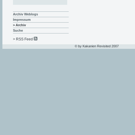
Archiv Weblogs
Impressum
> Archiv
Suche
> RSS Feed
© by Kakanien Revisited 2007