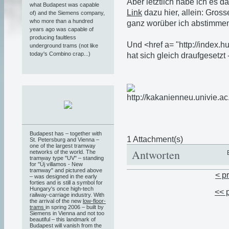
Aber letztlich habe ich es d
what Budapest was capable
Link
dazu hier, allein: Gros
of) and the Siemens company,
who more than a hundred
ganz worüber ich abstimmen 
years ago was capable of
producing faultless
Und <href a= "http://index.h
underground trams (not like
today's Combino crap...)
hat sich gleich draufgesetzt
Budapest has – together with
1 Attachment(s)
St. Petersburg and Vienna –
one of the largest tramway
Antworten
networks of the world. The
tramway type "UV" – standing
for "Új villamos - New
tramway" and pictured above
< p
– was designed in the early
forties and is still a symbol for
Hungary's once high-tech
<< 
railway-carriage industry. With
the arrival of the new
low-floor-
trams
in spring 2006 – built by
Siemens in Vienna and not too
beautiful – this landmark of
Budapest will vanish from the