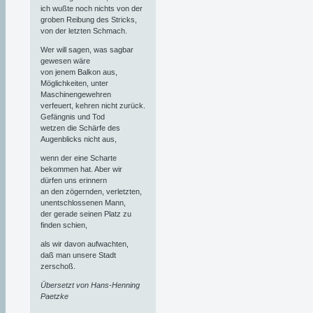
ich wußte noch nichts von der
groben Reibung des Stricks,
von der letzten Schmach.
Wer will sagen, was sagbar
gewesen wäre
von jenem Balkon aus,
Möglichkeiten, unter
Maschinengewehren
verfeuert, kehren nicht zurück.
Gefängnis und Tod
wetzen die Schärfe des
Augenblicks nicht aus,
wenn der eine Scharte
bekommen hat. Aber wir
dürfen uns erinnern
an den zögernden, verletzten,
unentschlossenen Mann,
der gerade seinen Platz zu
finden schien,
als wir davon aufwachten,
daß man unsere Stadt
zerschoß.
Übersetzt von Hans-Henning
Paetzke