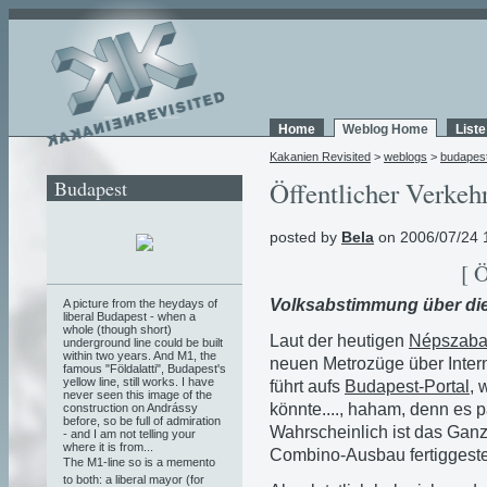
Home
Weblog Home
List
Kakanien Revisited
>
weblogs
>
budapes
Budapest
Öffentlicher Verkehr
posted by
Bela
on 2006/07/24 
[ 
Volksabstimmung über die
A picture from the heydays of
liberal Budapest - when a
whole (though short)
Laut der heutigen
Népszaba
underground line could be built
within two years. And M1, the
neuen Metrozüge über Inter
famous "Földalatti", Budapest's
yellow line, still works. I have
führt aufs
Budapest-Portal
, 
never seen this image of the
könnte...., haham, denn es p
construction on Andrássy
before, so be full of admiration
Wahrscheinlich ist das Gan
- and I am not telling your
where it is from...
Combino-Ausbau fertiggestell
The M1-line so is a memento
to both: a liberal mayor (for