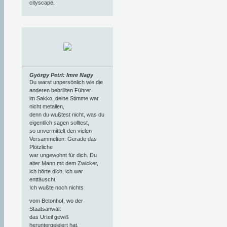
cityscape.
György Petri: Imre Nagy
Du warst unpersönlich wie die
anderen bebrillten Führer
im Sakko, deine Stimme war
nicht metallen,
denn du wußtest nicht, was du
eigentlich sagen solltest,
so unvermittelt den vielen
Versammelten. Gerade das
Plötzliche
war ungewohnt für dich. Du
alter Mann mit dem Zwicker,
ich hörte dich, ich war
enttäuscht.
Ich wußte noch nichts
vom Betonhof, wo der
Staatsanwalt
das Urteil gewiß
heruntergeleiert hat,