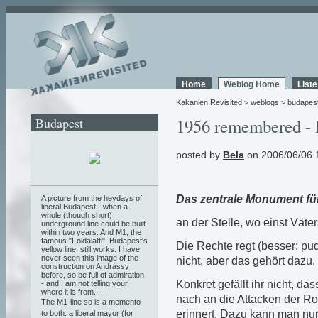
Home
Weblog Home
List
Kakanien Revisited
>
weblogs
>
budapes
Budapest
1956 remembered - 
posted by
Bela
on 2006/06/06 
Das zentrale Monument für
A picture from the heydays of
liberal Budapest - when a
whole (though short)
an der Stelle, wo einst Väte
underground line could be built
within two years. And M1, the
famous "Földalatti", Budapest's
Die Rechte regt (besser: pude
yellow line, still works. I have
never seen this image of the
nicht, aber das gehört dazu.
construction on Andrássy
before, so be full of admiration
Konkret gefällt ihr nicht, da
- and I am not telling your
where it is from...
nach an die Attacken der R
The M1-line so is a memento
erinnert. Dazu kann man nu
to both: a liberal mayor (for