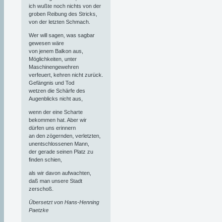
ich wußte noch nichts von der
groben Reibung des Stricks,
von der letzten Schmach.
Wer will sagen, was sagbar
gewesen wäre
von jenem Balkon aus,
Möglichkeiten, unter
Maschinengewehren
verfeuert, kehren nicht zurück.
Gefängnis und Tod
wetzen die Schärfe des
Augenblicks nicht aus,
wenn der eine Scharte
bekommen hat. Aber wir
dürfen uns erinnern
an den zögernden, verletzten,
unentschlossenen Mann,
der gerade seinen Platz zu
finden schien,
als wir davon aufwachten,
daß man unsere Stadt
zerschoß.
Übersetzt von Hans-Henning
Paetzke