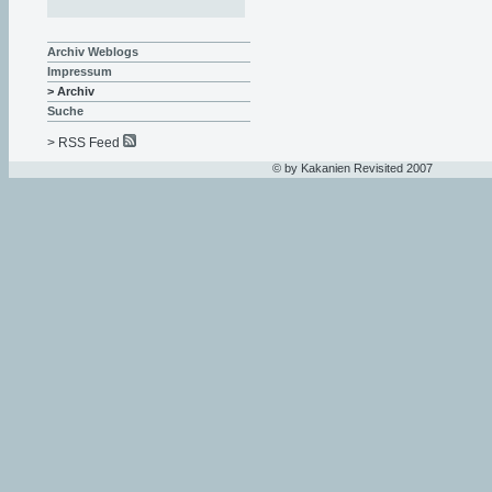
Archiv Weblogs
Impressum
> Archiv
Suche
> RSS Feed
© by Kakanien Revisited 2007