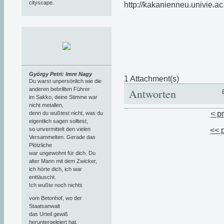
cityscape.
György Petri: Imre Nagy
1 Attachment(s)
Du warst unpersönlich wie die
anderen bebrillten Führer
Antworten
im Sakko, deine Stimme war
nicht metallen,
< p
denn du wußtest nicht, was du
eigentlich sagen solltest,
so unvermittelt den vielen
<< 
Versammelten. Gerade das
Plötzliche
war ungewohnt für dich. Du
alter Mann mit dem Zwicker,
ich hörte dich, ich war
enttäuscht.
Ich wußte noch nichts
vom Betonhof, wo der
Staatsanwalt
das Urteil gewiß
heruntergeleiert hat,