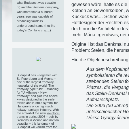
what Budapest was capable
gewesen wäre, hätte es die
of) and the Siemens company,
Kolben an Gewehrkolben, w
who more than a hundred
Kuckuck was… Schön wäre 
years ago was capable of
producing faultless
Hofdesigner der Rechten es
underground trams (not like
doch nur die Architektin des 
today's Combino crap...)
mehr, Mária irgendwas, nein
Originell ist das Denkmal nu
Problem: Stelen, die herums
Hie die Objektbeschreibung 
Aus dem Kopfsteinpf
symbolisieren die re
Budapest has – together with
St. Petersburg and Vienna –
strebenden Stelen fo
one of the largest tramway
networks of the world. The
Platzes, die Vergang
tramway type "UV" – standing
for "Új villamos - New
das Stalin-Denkmal 
tramway" and pictured above
Aufmarschplatz.
– was designed in the early
forties and is still a symbol for
Die 2006 (50 Jahre!)
Hungary's once high-tech
railway-carriage industry. With
unterschiedlicher H
the arrival of the new
low-floor-
trams
in spring 2006 – built by
Dózsa György út ein
Siemens in Vienna and not too
beautiful – this landmark of
Budapest will vanish from the