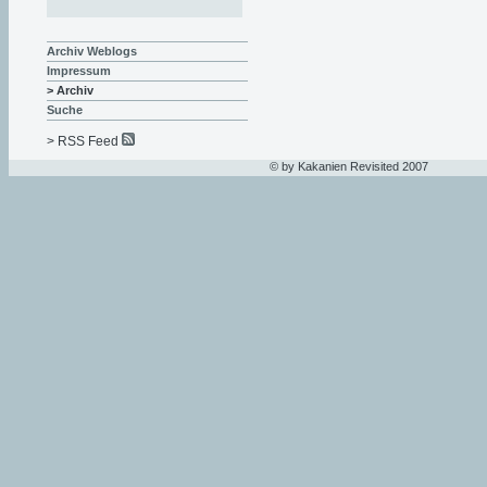
Archiv Weblogs
Impressum
> Archiv
Suche
> RSS Feed
© by Kakanien Revisited 2007