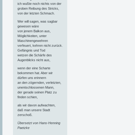
ich wußte noch nichts von der
groben Reibung des Stricks,
von der letzten Schmach.
Wer will sagen, was sagbar
gewesen wäre
von jenem Balkon aus,
Möglichkeiten, unter
Maschinengewehren
verfeuert, kehren nicht zurück.
Gefängnis und Tod
wetzen die Schärfe des
Augenblicks nicht aus,
wenn der eine Scharte
bekommen hat. Aber wir
dürfen uns erinnern
an den zögernden, verletzten,
unentschlossenen Mann,
der gerade seinen Platz zu
finden schien,
als wir davon aufwachten,
daß man unsere Stadt
zerschoß.
Übersetzt von Hans-Henning
Paetzke