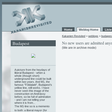
Home
Weblog Home
List
Kakanien Revisited
>
weblogs
>
budapes
Budapest
No new users are admitted any
(We are in archive mode)
A picture from the heydays of
liberal Budapest - when a
whole (though short)
underground line could be built
within two years. And M1, the
famous "Földalatti", Budapest's
yellow line, still works. I have
never seen this image of the
construction on Andrássy
before, so be full of admiration
- and I am not telling your
where it is from...
The M1-line so is a memento
to both: a liberal mayor (for