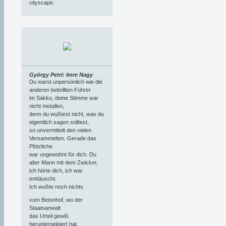
cityscape.
György Petri: Imre Nagy
Du warst unpersönlich wie die
anderen bebrillten Führer
im Sakko, deine Stimme war
nicht metallen,
denn du wußtest nicht, was du
eigentlich sagen solltest,
so unvermittelt den vielen
Versammelten. Gerade das
Plötzliche
war ungewohnt für dich. Du
alter Mann mit dem Zwicker,
ich hörte dich, ich war
enttäuscht.
Ich wußte noch nichts
vom Betonhof, wo der
Staatsanwalt
das Urteil gewiß
heruntergeleiert hat,