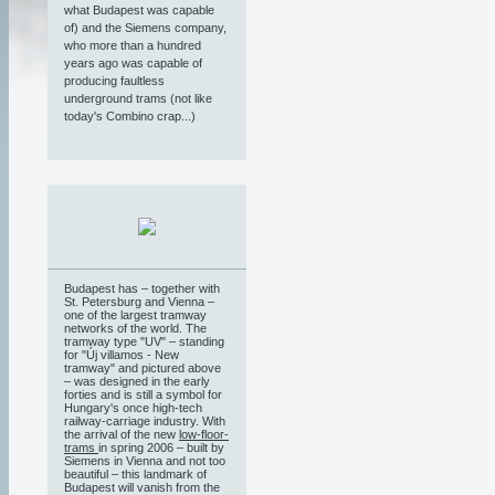
what Budapest was capable
of) and the Siemens company,
who more than a hundred
years ago was capable of
producing faultless
underground trams (not like
today's Combino crap...)
Budapest has – together with
St. Petersburg and Vienna –
one of the largest tramway
networks of the world. The
tramway type "UV" – standing
for "Új villamos - New
tramway" and pictured above
– was designed in the early
forties and is still a symbol for
Hungary's once high-tech
railway-carriage industry. With
the arrival of the new
low-floor-
trams
in spring 2006 – built by
Siemens in Vienna and not too
beautiful – this landmark of
Budapest will vanish from the