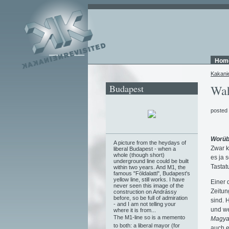
Hom
Kakani
Budapest
Wah
posted
Worüb
A picture from the heydays of
Zwar k
liberal Budapest - when a
whole (though short)
es ja 
underground line could be built
Tastatu
within two years. And M1, the
famous "Földalatti", Budapest's
yellow line, still works. I have
Einer 
never seen this image of the
Zeitun
construction on Andrássy
before, so be full of admiration
sind. 
- and I am not telling your
und we
where it is from...
The M1-line so is a memento
Magyar
to both: a liberal mayor (for
auch 