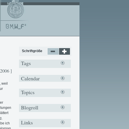
Schriftgröße
Tags
 2006 ]
Calendar
 weil
ur
Topics
er
Blogroll
eitungen
ättert
g,
Links
be ich
alorgan