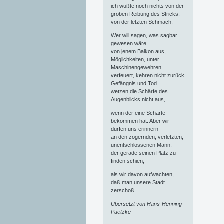
ich wußte noch nichts von der
groben Reibung des Stricks,
von der letzten Schmach.
Wer will sagen, was sagbar
gewesen wäre
von jenem Balkon aus,
Möglichkeiten, unter
Maschinengewehren
verfeuert, kehren nicht zurück.
Gefängnis und Tod
wetzen die Schärfe des
Augenblicks nicht aus,
wenn der eine Scharte
bekommen hat. Aber wir
dürfen uns erinnern
an den zögernden, verletzten,
unentschlossenen Mann,
der gerade seinen Platz zu
finden schien,
als wir davon aufwachten,
daß man unsere Stadt
zerschoß.
Übersetzt von Hans-Henning
Paetzke