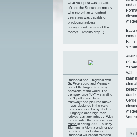
what Budapest was capable
und au
of) and the Siemens company,
Normal
who more than a hundred
diesma
years ago was capable of
wieder
producing faultless
underground trams (not like
Babarc
today's Combino crap...)
eindeu
Banal,
sie au
Allein
(Kuncz
zu ben
Wähler
kann 
Budapest has – together with
St. Petersburg and Vienna –
einmal
one of the largest tramway
belieb
networks of the world. The
tramway type "UV" – standing
den he
for "Új villamos - New
Gerde 
tramway" and pictured above
– was designed in the early
einsch
forties and is still a symbol for
wieder
Hungary's once high-tech
railway-carriage industry. With
Verdro
the arrival of the new
low-floor-
trams
in spring 2006 – built by
Siemens in Vienna and not too
beautiful – this landmark of
Ant
Budapest will vanish from the