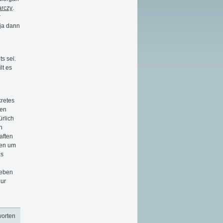
arczy
.
r
 ja dann
s sei.
lt es
retes
nen
ürlich
h
aften
eien um
as
 eben
nur
worten