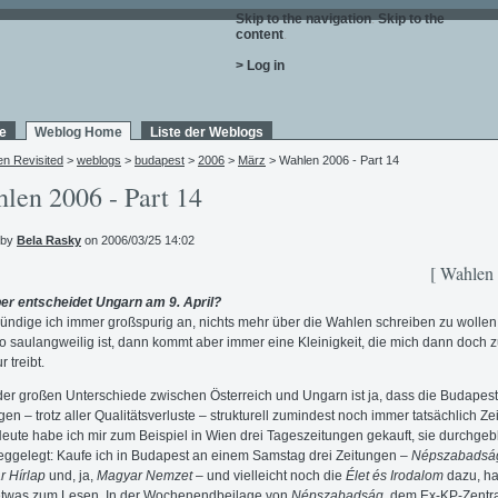
Skip to the navigation
.
Skip to the
content
.
> Log in
e
Weblog Home
Liste der Weblogs
en Revisited
>
weblogs
>
budapest
>
2006
>
März
> Wahlen 2006 - Part 14
len 2006 - Part 14
 by
Bela Rasky
on 2006/03/25 14:02
[ Wahlen
er entscheidet Ungarn am 9. April?
ündige ich immer großspurig an, nichts mehr über die Wahlen schreiben zu wollen,
so saulangweilig ist, dann kommt aber immer eine Kleinigkeit, die mich dann doch z
r treibt.
der großen Unterschiede zwischen Österreich und Ungarn ist ja, dass die Budapest
gen – trotz aller Qualitätsverluste – strukturell zumindest noch immer tatsächlich Z
Heute habe ich mir zum Beispiel in Wien drei Tageszeitungen gekauft, sie durchgebl
ggelegt: Kaufe ich in Budapest an einem Samstag drei Zeitungen –
Népszabadsá
 Hírlap
und, ja,
Magyar Nemzet
– und vielleicht noch die
Élet és Irodalom
dazu, ha
etwas zum Lesen. In der Wochenendbeilage von
Népszabadság
, dem Ex-KP-Zentr