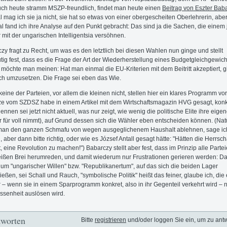
ch heute stramm MSZP-freundlich, findet man heute einen
Beitrag von Eszter Bab
 mag ich sie ja nicht, sie hat so etwas von einer obergescheiten Oberlehrerin, abe
l fand ich ihre Analyse auf den Punkt gebracht: Das sind ja die Sachen, die einem
 mit der ungarischen Intelligentsia versöhnen.
zy fragt zu Recht, um was es den letztlich bei diesen Wahlen nun ginge und stellt
tig fest, dass es die Frage der Art der Wiederherstellung eines Budgetgleichgewicht
 möchte man meinen: Hat man einmal die EU-Kriterien mit dem Beitritt akzeptiert, gi
ch umzusetzen. Die Frage sei eben das Wie.
 keine der Parteien, vor allem die kleinen nicht, stellen hier ein klares Programm vor
e vom SZDSZ habe in einem Artikel mit dem Wirtschaftsmagazin HVG gesagt, konk
ennen sei jetzt nicht aktuell, was nur zeigt, wie wenig die politische Elite ihre eige
 für voll nimmt), auf Grund dessen sich die Wähler eben entscheiden können. (Nat
man den ganzen Schmafu von wegen ausgeglichenem Haushalt ablehnen, sage ic
, aber dann bitte richtig, oder wie es József Antall gesagt hätte: "Hätten die Herrsch
t, eine Revolution zu machen!") Babarczy stellt aber fest, dass im Prinzip alle Part
ißen Brei herumreden, und damit wiederum nur Frustrationen gerieren werden: D
um "ungarischer Willen" bzw. "Republikanertum", auf das sich die beiden Lager
ießen, sei Schall und Rauch, "symbolische Politik" heißt das feiner, glaube ich, die
 – wenn sie in einem Sparprogramm konkret, also in ihr Gegenteil verkehrt wird – 
ssenheit auslösen wird.
worten
Bitte
registrieren
und/oder loggen Sie ein, um zu ant