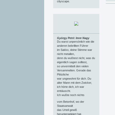
cityscape.
György Petri: Imre Nagy
Du warst unpersönlich wie die
anderen bebrillten Führer
im Sakko, deine Stimme war
nicht metallen,
denn du wußtest nicht, was du
eigentlich sagen solltest,
so unvermittelt den vielen
Versammelten. Gerade das
Plötzliche
war ungewohnt für dich. Du
alter Mann mit dem Zwicker,
ich hörte dich, ich war
enttäuscht.
Ich wußte noch nichts
vom Betonhof, wo der
Staatsanwalt
das Urteil gewiß
heruntergeleiert hat,