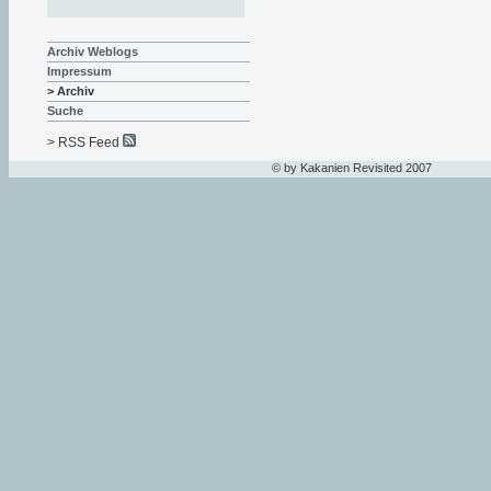
Archiv Weblogs
Impressum
> Archiv
Suche
> RSS Feed
© by Kakanien Revisited 2007