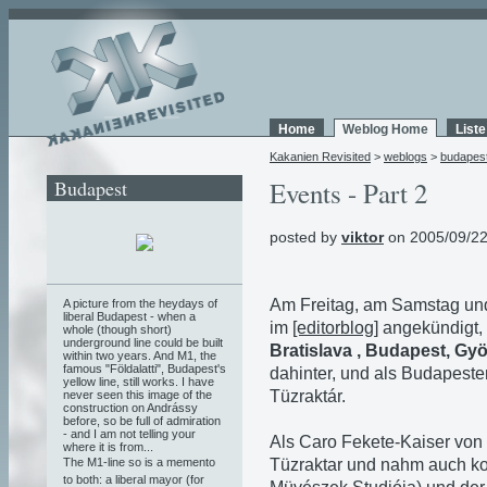
Home
Weblog Home
List
Kakanien Revisited
>
weblogs
>
budapes
Budapest
Events - Part 2
posted by
viktor
on 2005/09/22
Am Freitag, am Samstag un
A picture from the heydays of
liberal Budapest - when a
im
[editorblog]
angekündigt, 
whole (though short)
underground line could be built
Bratislava , Budapest, Gy
within two years. And M1, the
famous "Földalatti", Budapest's
dahinter, und als Budapest
yellow line, still works. I have
Tüzraktár.
never seen this image of the
construction on Andrássy
before, so be full of admiration
- and I am not telling your
Als Caro Fekete-Kaiser von
where it is from...
Tüzraktar und nahm auch kon
The M1-line so is a memento
to both: a liberal mayor (for