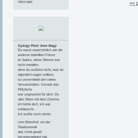
cityscape.
<< 
György Petri: Imre Nagy
Du warst unpersönlich wie die
anderen bebrillten Führer
im Sakko, deine Stimme war
nicht metallen,
denn du wußtest nicht, was du
eigentlich sagen solltest,
so unvermittelt den vielen
Versammelten. Gerade das
Plötzliche
war ungewohnt für dich. Du
alter Mann mit dem Zwicker,
ich hörte dich, ich war
enttäuscht.
Ich wußte noch nichts
vom Betonhof, wo der
Staatsanwalt
das Urteil gewiß
heruntergeleiert hat,