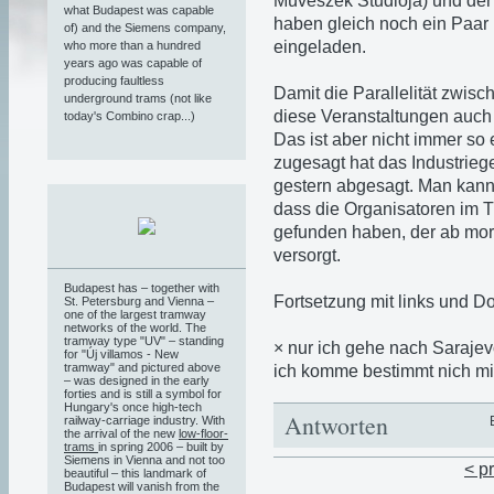
Müvészek Studiója) und der 
what Budapest was capable
haben gleich noch ein Paar
of) and the Siemens company,
eingeladen.
who more than a hundred
years ago was capable of
producing faultless
Damit die Parallelität zwis
underground trams (not like
diese Veranstaltungen auch 
today's Combino crap...)
Das ist aber nicht immer so 
zugesagt hat das Industrieg
gestern abgesagt. Man kann
dass die Organisatoren im T
gefunden haben, der ab mor
versorgt.
Budapest has – together with
Fortsetzung mit links und Dok
St. Petersburg and Vienna –
one of the largest tramway
networks of the world. The
tramway type "UV" – standing
× nur ich gehe nach Sarajev
for "Új villamos - New
tramway" and pictured above
ich komme bestimmt nich mi
– was designed in the early
forties and is still a symbol for
Hungary's once high-tech
Antworten
railway-carriage industry. With
the arrival of the new
low-floor-
trams
in spring 2006 – built by
Siemens in Vienna and not too
< p
beautiful – this landmark of
Budapest will vanish from the