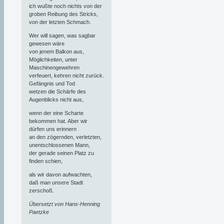
ich wußte noch nichts von der
groben Reibung des Stricks,
von der letzten Schmach.
Wer will sagen, was sagbar
gewesen wäre
von jenem Balkon aus,
Möglichkeiten, unter
Maschinengewehren
verfeuert, kehren nicht zurück.
Gefängnis und Tod
wetzen die Schärfe des
Augenblicks nicht aus,
wenn der eine Scharte
bekommen hat. Aber wir
dürfen uns erinnern
an den zögernden, verletzten,
unentschlossenen Mann,
der gerade seinen Platz zu
finden schien,
als wir davon aufwachten,
daß man unsere Stadt
zerschoß.
Übersetzt von Hans-Henning
Paetzke