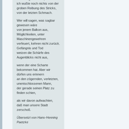
ich wußte noch nichts von der
groben Reibung des Stricks,
von der letzten Schmach.
Wer will sagen, was sagbar
gewesen wäre
von jenem Balkon aus,
Möglichkeiten, unter
Maschinengewehren
verfeuert, kehren nicht zurück.
Gefängnis und Tod
wetzen die Schärfe des
Augenblicks nicht aus,
wenn der eine Scharte
bekommen hat. Aber wir
dürfen uns erinnern
an den zögernden, verletzten,
unentschlossenen Mann,
der gerade seinen Platz zu
finden schien,
als wir davon aufwachten,
daß man unsere Stadt
zerschoß.
Übersetzt von Hans-Henning
Paetzke