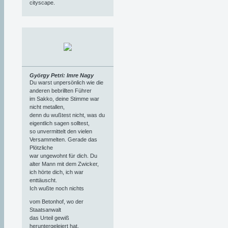
cityscape.
György Petri: Imre Nagy
Du warst unpersönlich wie die
anderen bebrillten Führer
im Sakko, deine Stimme war
nicht metallen,
denn du wußtest nicht, was du
eigentlich sagen solltest,
so unvermittelt den vielen
Versammelten. Gerade das
Plötzliche
war ungewohnt für dich. Du
alter Mann mit dem Zwicker,
ich hörte dich, ich war
enttäuscht.
Ich wußte noch nichts
vom Betonhof, wo der
Staatsanwalt
das Urteil gewiß
heruntergeleiert hat,