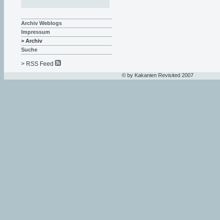
Archiv Weblogs
Impressum
> Archiv
Suche
> RSS Feed
© by Kakanien Revisited 2007