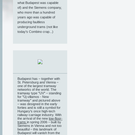
what Budapest was capable
of) and the Siemens company,
who more than a hundred
years ago was capable of
producing faultless
underground trams (not like
today's Combino crap...)
Budapest has – together with
St. Petersburg and Vienna –
one of the largest tramway
networks of the world. The
tramway type "UV" – standing
for "Új villamos - New
tramway" and pictured above
– was designed in the early
forties and is still a symbol for
Hungary's once high-tech
railway-carriage industry. With
the arrival of the new
low-floor-
trams
in spring 2006 – built by
Siemens in Vienna and not too
beautiful – this landmark of
Budapest will vanish from the