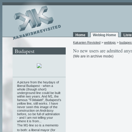
Home
Weblog Home
List
Kakanien Revisited
>
weblogs
>
budapes
Budapest
No new users are admitted any
(We are in archive mode)
A picture from the heydays of
liberal Budapest - when a
whole (though short)
underground line could be built
within two years. And M1, the
famous "Földalatti", Budapest's
yellow line, still works. I have
never seen this image of the
construction on Andrássy
before, so be full of admiration
- and I am not telling your
where it is from...
The M1-line so is a memento
to both: a liberal mayor (for