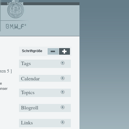
Schriftgröße
Tags
zen 5 ]
Calendar
ne
unser
Topics
Blogroll
Links