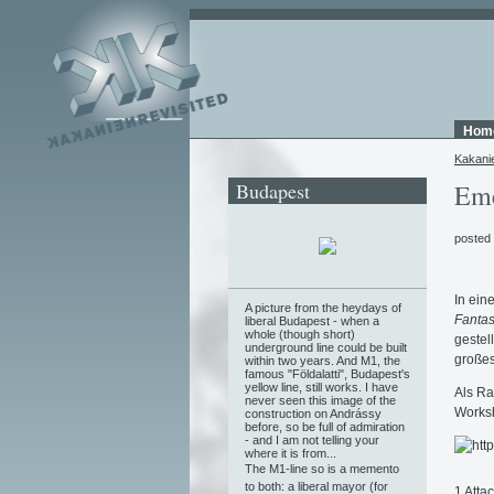
Hom
Kakani
Budapest
Eme
posted
In ein
A picture from the heydays of
Fantas
liberal Budapest - when a
whole (though short)
gestel
underground line could be built
große
within two years. And M1, the
famous "Földalatti", Budapest's
yellow line, still works. I have
Als Ra
never seen this image of the
Works
construction on Andrássy
before, so be full of admiration
- and I am not telling your
where it is from...
The M1-line so is a memento
to both: a liberal mayor (for
1 Atta