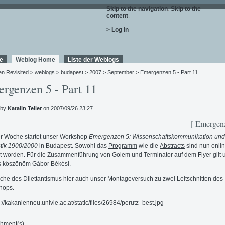
Skip to the navigation
.
Skip to the
content
.
> Log in
e
Weblog Home
Liste der Weblogs
en Revisited
>
weblogs
>
budapest
>
2007
>
September
> Emergenzen 5 - Part 11
rgenzen 5 - Part 11
 by
Katalin Teller
on 2007/09/26 23:27
[ Emergen
er Woche startet unser Workshop
Emergenzen 5: Wissenschaftskommunikation und
tik 1900/2000
in Budapest. Sowohl das
Programm
wie die
Abstracts
sind nun onli
lt worden. Für die Zusammenführung von Golem und Terminator auf dem Flyer gilt 
s köszönöm Gábor Békési.
che des Dilettantismus hier auch unser Montageversuch zu zwei Leitschnitten des
hops.
chment(s)