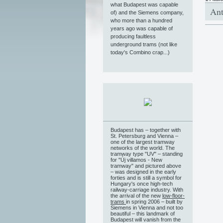
what Budapest was capable
Ant
of) and the Siemens company,
who more than a hundred
years ago was capable of
producing faultless
underground trams (not like
today's Combino crap...)
Budapest has – together with
St. Petersburg and Vienna –
one of the largest tramway
networks of the world. The
tramway type "UV" – standing
for "Új villamos - New
tramway" and pictured above
– was designed in the early
forties and is still a symbol for
Hungary's once high-tech
railway-carriage industry. With
the arrival of the new
low-floor-
trams
in spring 2006 – built by
Siemens in Vienna and not too
beautiful – this landmark of
Budapest will vanish from the