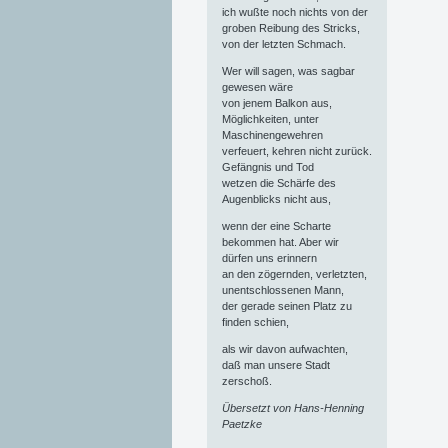
ich wußte noch nichts von der
groben Reibung des Stricks,
von der letzten Schmach.
Wer will sagen, was sagbar
gewesen wäre
von jenem Balkon aus,
Möglichkeiten, unter
Maschinengewehren
verfeuert, kehren nicht zurück.
Gefängnis und Tod
wetzen die Schärfe des
Augenblicks nicht aus,
wenn der eine Scharte
bekommen hat. Aber wir
dürfen uns erinnern
an den zögernden, verletzten,
unentschlossenen Mann,
der gerade seinen Platz zu
finden schien,
als wir davon aufwachten,
daß man unsere Stadt
zerschoß.
Übersetzt von Hans-Henning
Paetzke