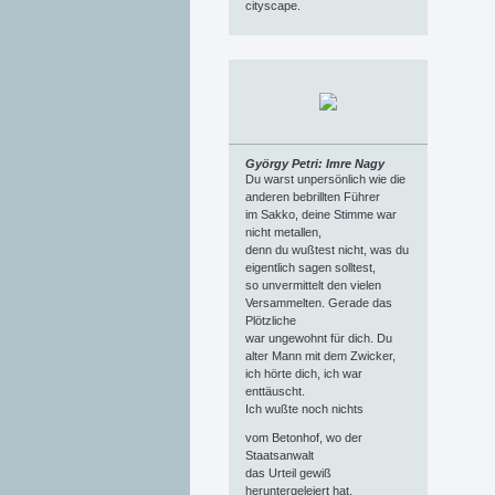
cityscape.
György Petri: Imre Nagy
Du warst unpersönlich wie die
anderen bebrillten Führer
im Sakko, deine Stimme war
nicht metallen,
denn du wußtest nicht, was du
eigentlich sagen solltest,
so unvermittelt den vielen
Versammelten. Gerade das
Plötzliche
war ungewohnt für dich. Du
alter Mann mit dem Zwicker,
ich hörte dich, ich war
enttäuscht.
Ich wußte noch nichts
vom Betonhof, wo der
Staatsanwalt
das Urteil gewiß
heruntergeleiert hat,