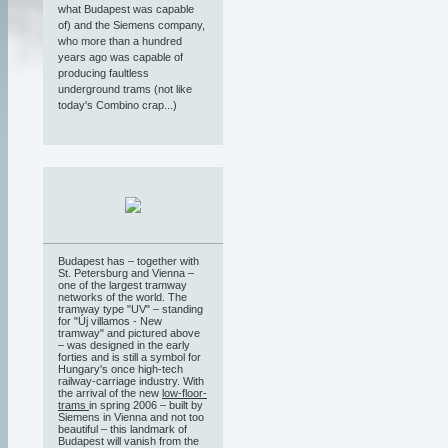
what Budapest was capable
of) and the Siemens company,
who more than a hundred
years ago was capable of
producing faultless
underground trams (not like
today's Combino crap...)
Budapest has – together with
St. Petersburg and Vienna –
one of the largest tramway
networks of the world. The
tramway type "UV" – standing
for "Új villamos - New
tramway" and pictured above
– was designed in the early
forties and is still a symbol for
Hungary's once high-tech
railway-carriage industry. With
the arrival of the new
low-floor-
trams
in spring 2006 – built by
Siemens in Vienna and not too
beautiful – this landmark of
Budapest will vanish from the