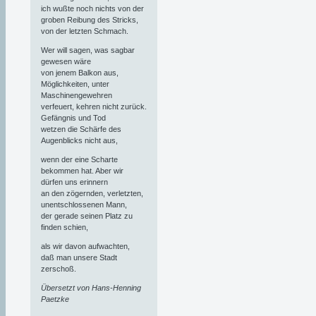
ich wußte noch nichts von der
groben Reibung des Stricks,
von der letzten Schmach.
Wer will sagen, was sagbar
gewesen wäre
von jenem Balkon aus,
Möglichkeiten, unter
Maschinengewehren
verfeuert, kehren nicht zurück.
Gefängnis und Tod
wetzen die Schärfe des
Augenblicks nicht aus,
wenn der eine Scharte
bekommen hat. Aber wir
dürfen uns erinnern
an den zögernden, verletzten,
unentschlossenen Mann,
der gerade seinen Platz zu
finden schien,
als wir davon aufwachten,
daß man unsere Stadt
zerschoß.
Übersetzt von Hans-Henning
Paetzke