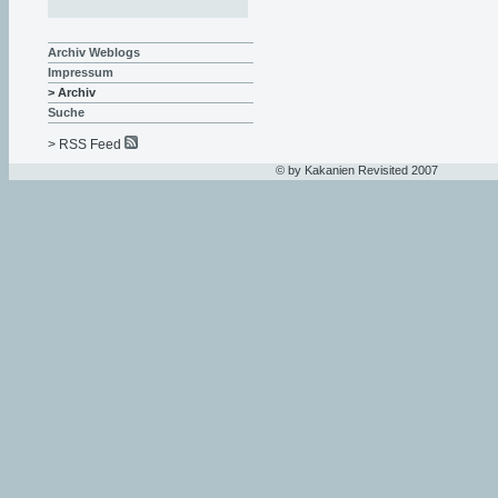
Archiv Weblogs
Impressum
> Archiv
Suche
> RSS Feed
© by Kakanien Revisited 2007