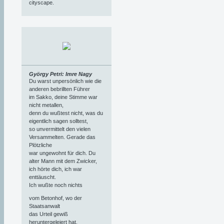
cityscape.
György Petri: Imre Nagy
Du warst unpersönlich wie die
anderen bebrillten Führer
im Sakko, deine Stimme war
nicht metallen,
denn du wußtest nicht, was du
eigentlich sagen solltest,
so unvermittelt den vielen
Versammelten. Gerade das
Plötzliche
war ungewohnt für dich. Du
alter Mann mit dem Zwicker,
ich hörte dich, ich war
enttäuscht.
Ich wußte noch nichts
vom Betonhof, wo der
Staatsanwalt
das Urteil gewiß
heruntergeleiert hat,