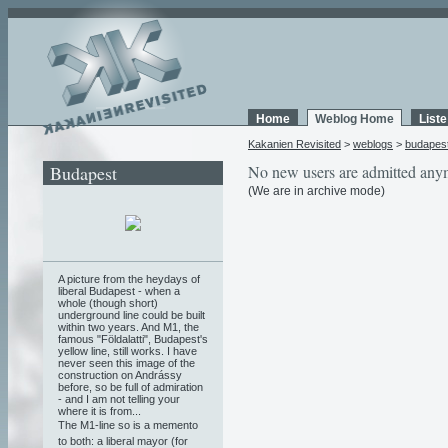
Home
Weblog Home
List
Kakanien Revisited
>
weblogs
>
budapes
Budapest
No new users are admitted any
(We are in archive mode)
A picture from the heydays of
liberal Budapest - when a
whole (though short)
underground line could be built
within two years. And M1, the
famous "Földalatti", Budapest's
yellow line, still works. I have
never seen this image of the
construction on Andrássy
before, so be full of admiration
- and I am not telling your
where it is from...
The M1-line so is a memento
to both: a liberal mayor (for