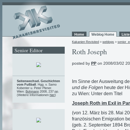
Home
Weblog Home
List
Kakanien Revisited
>
weblogs
>
senior_e
Senior Editor
Roth Joseph
posted by
PP
on 2008/03/02 20
Im Sinne der Ausweitung de
Seitenwechsel. Geschichten
vom Fußball
. Hgg. v. Samo
und die Folgen
heute der Hi
Kobenter u. Peter Plener.
Wien:
Bohmann
2008, 237 pp.
zu Wien: Unter dem Titel
(Weitere Informationen
hier
)
Joseph Roth im Exil in Pa
(von 12. März bis 28. Mai 2
französischen Emigration be
(geb. 2. September 1894 Bro