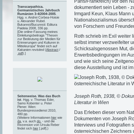
Paris/Frankreich) vor den N
dokumentiert sein Leben - z
Transcarpathica.
Germanistisches Jahrbuch
Irmgard Keun, Klaus Mann u
Rumänien 3-4/2004-2005
.
Hgg. v. Andrei Corbea-Hoisie
Nationalsozialismus übersch
u. Alexander Rubel.
Bukarest/Bucuresti: Editura
von Forschern und Freunden 
Paideia 2008, 336 pp.
[Die online-Fassung meines
Roth schrieb im Exil weiter 
Einleitungsbeitrags "Thesen
zur Bedeutung der Medien für
selbst immer verzweifelter 
Erinnerungen und Kulturen in
Mitteleuropa" findet sich auf
Schicksalsgenossen Mut, di
Kakanien revisited
(
Abstract
/
.pdf
).]
Erwerbsbedingungen im Ausl
und wie sich seine Zeitgeno
diese Ausstellung und ist im
Joseph Roth, 1938, © Dokume
Seitenweise. Was das Buch
ist
. Hgg. v. Thomas Eder,
Literatur in Wien
Samo Kobenter u. Peter
Plener. Wien:
Bundespressedienst 2010,
Das Erleben dieser vom Nati
480 pp.
(Weitere Informationen
hier
wie
Dokumenten von Joseph Rot
da
, v.a. auch
do.
- und die
Interviews und Fotografien 
Rezension von Ursula Reber
findet sich
hier
[.pdf].)
österreichischen Zeichners un