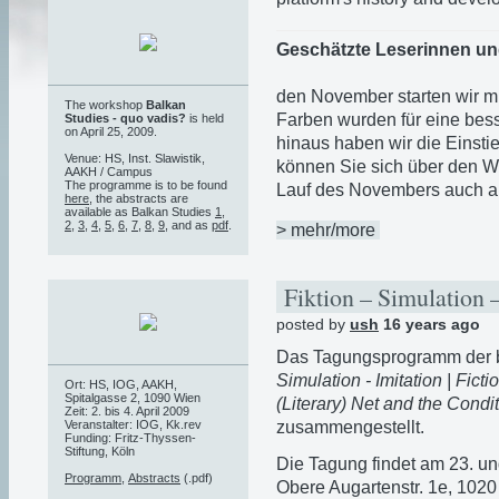
Geschätzte Leserinnen un
den November starten wir mi
The workshop
Balkan
Farben wurden für eine bess
Studies - quo vadis?
is held
on April 25, 2009.
hinaus haben wir die Einstie
Venue: HS, Inst. Slawistik,
können Sie sich über den W
AAKH / Campus
The programme is to be found
Lauf des Novembers auch au
here
, the abstracts are
available as Balkan Studies
1
,
2
,
3
,
4
,
5
,
6
,
7
,
8
,
9
, and as
pdf
.
> mehr/more
Fiktion – Simulation 
posted by
ush
16 years ago
Das Tagungsprogramm der 
Simulation - Imitation | Ficti
Ort: HS, IOG, AAKH,
Spitalgasse 2, 1090 Wien
(Literary) Net and the Condi
Zeit: 2. bis 4. April 2009
Veranstalter: IOG, Kk.rev
zusammengestellt.
Funding: Fritz-Thyssen-
Stiftung, Köln
Die Tagung findet am 23. un
Programm
,
Abstracts
(.pdf)
Obere Augartenstr. 1e, 1020 