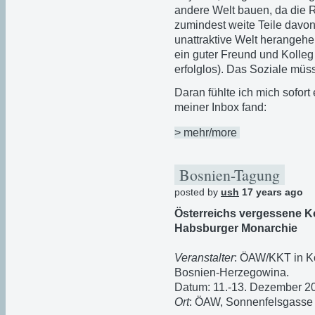
andere Welt bauen, da die Real
zumindest weite Teile davo
unattraktive Welt herangeh
ein guter Freund und Kolle
erfolglos). Das Soziale müss
Daran fühlte ich mich sofort 
meiner Inbox fand:
> mehr/more
Bosnien-Tagung
posted by
ush
17 years ago
Österreichs vergessene K
Habsburger Monarchie
Veranstalter
: ÖAW/KKT in Ko
Bosnien-Herzegowina.
Datum: 11.-13. Dezember 2
Ort
: ÖAW, Sonnenfelsgasse 