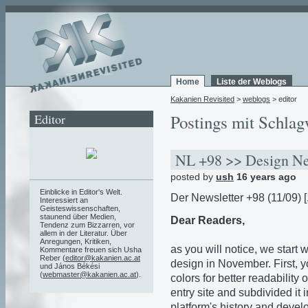
Home
Liste der Weblogs
Kakanien Revisited
>
weblogs
> editor
Editor
Postings mit Schlag
NL +98 >> Design N
posted by
ush
16 years ago
Einblicke in Editor's Welt.
Der Newsletter +98 (11/09) [
Interessiert an
Geisteswissenschaften,
staunend über Medien,
Dear Readers,
Tendenz zum Bizzarren, vor
allem in der Literatur. Über
Anregungen, Kritiken,
as you will notice, we start
Kommentare freuen sich Usha
Reber (
editor@kakanien.ac.at
design in November. First, yo
und János Békési
(
webmaster@kakanien.ac.at
).
colors for better readability
entry site and subdivided it 
platform's history and devel