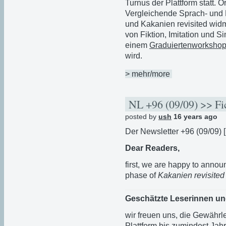
Turnus der Plattform statt. 
Vergleichende Sprach- und L
und Kakanien revisited widm
von Fiktion, Imitation und S
einem
Graduiertenworksho
wird.
> mehr/more
NL +96 (09/09) >> Fic
posted by
ush
16 years ago
Der Newsletter +96 (09/09) [
Dear Readers,
first, we are happy to announ
phase of
Kakanien revisited
Geschätzte Leserinnen un
wir freuen uns, die Gewährle
Plattform bis zumindest Jahr