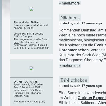
> mehr/more
Nächtens
The workshop
Balkan
posted by
ush
17 years ago
Studies - quo vadis?
is held
on April 25, 2009.
Kommenden Dienstag, am 17.
Venue: HS, Inst. Slawistik,
Wien eine hoch interessante
AAKH / Campus
The programme is to be found
medizinischer, biologischer
here
, the abstracts are
der
Konferenz
ist die
Evolu
available as Balkan Studies
1
,
2
,
3
,
4
,
5
,
6
,
7
,
8
,
9
, and as
pdf
.
Uhrenmenschen
. Veransta
Kulturabt. der Stadt Wien (M
das Programm Change by Ev
> mehr/more
Bibliotheken
Ort: HS, IOG, AAKH,
Spitalgasse 2, 1090 Wien
posted by
ush
17 years ago
Zeit: 2. bis 4. April 2009
Veranstalter: IOG, Kk.rev
Eine Sammlung wunderschöne
Funding: Fritz-Thyssen-
Stiftung, Köln
im Weblog
Curious Expedi
Programm
,
Abstracts
(.pdf)
Bibliothek in Baltimore. Abe