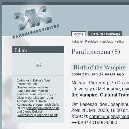
Home
Liste der Weblogs
Kakanien Revisited
>
weblogs
> editor
Editor
Paralipomena (8)
Birth of the Vampire
posted by
ush
17 years ago
Einblicke in Editor's Welt.
Michael Pickering, Ph.D cand
Interessiert an
Geisteswissenschaften,
University of Melbourne, gi
staunend über Medien,
the Vampire: Cultural Tran
Tendenz zum Bizzarren, vor
allem in der Literatur. Über
Anregungen, Kritiken,
Ort
: Lesesaal des Josephin
Kommentare freuen sich Usha
Reber (
editor@kakanien.ac.at
Zeit
: 28. Mai 2009, 18.00 c.t.
und János Békési
(
webmaster@kakanien.ac.at
).
Kontakt
:
sammlungen@medu
++43/ 1/ 40160/ 26000