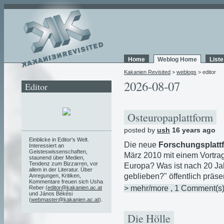
Home
Weblog Home
List
Kakanien Revisited
>
weblogs
> editor
2026-08-07
Editor
Osteuropaplattform
posted by
ush
16 years ago
Einblicke in Editor's Welt.
Die neue
Forschungsplatt
Interessiert an
Geisteswissenschaften,
März 2010 mit einem Vortra
staunend über Medien,
Tendenz zum Bizzarren, vor
Europa? Was ist nach 20 Jah
allem in der Literatur. Über
geblieben?" öffentlich präsen
Anregungen, Kritiken,
Kommentare freuen sich Usha
> mehr/more
, 1 Comment(s
Reber (
editor@kakanien.ac.at
und János Békési
(
webmaster@kakanien.ac.at
).
Die Hölle