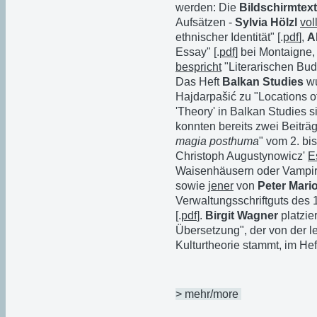
werden: Die
Bildschirmtex
Aufsätzen -
Sylvia Hölzl
vol
ethnischer Identität" [.
pdf
],
A
Essay" [.
pdf
] bei Montaigne
bespricht
"Literarischen Bud
Das Heft
Balkan Studies
wu
Hajdarpašić zu "Locations o
'Theory' in Balkan Studies s
konnten bereits zwei Beitr
magia posthuma
" vom 2. bis
Christoph Augustynowicz'
E
Waisenhäusern oder Vampire,
sowie
jener
von
Peter Mari
Verwaltungsschriftguts des
[.
pdf
].
Birgit Wagner
platzie
Übersetzung", der von der l
Kulturtheorie stammt, im He
> mehr/more