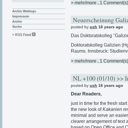
> mehr/more
, 1 Comment(s
Archiv Weblogs
Impressum
Neuerscheinung Gali
Archiv
posted by
ush
16 years ago
Suche
> RSS Feed
Das Doktoratskolleg "Galizie
Doktoratskolleg Galizien (Hg
Raums. Innsbruck: Studienv
> mehr/more
, 1 Comment(s
NL +100 (01/10) >> I
posted by
ush
16 years ago
Dear Readers,
just in time for the fresh st
the new look of
Kakanien rev
minimal and serve an easier 
clearer arrangement of text
based on Open Office and Co