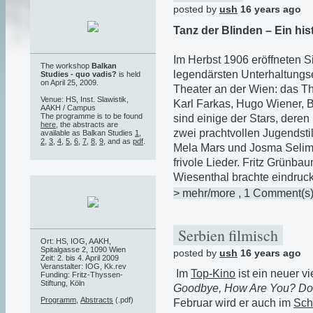
posted by
ush
16 years ago
Tanz der Blinden – Ein his
Im Herbst 1906 eröffneten 
The workshop
Balkan
legendärsten Unterhaltungs
Studies - quo vadis?
is held
on April 25, 2009.
Theater an der Wien: das Th
Venue: HS, Inst. Slawistik,
Karl Farkas, Hugo Wiener, 
AAKH / Campus
The programme is to be found
sind einige der Stars, deren
here
, the abstracts are
zwei prachtvollen Jugendst
available as Balkan Studies
1
,
2
,
3
,
4
,
5
,
6
,
7
,
8
,
9
, and as
pdf
.
Mela Mars und Josma Selim
frivole Lieder. Fritz Grünb
Wiesenthal brachte eindruc
> mehr/more
, 1 Comment(s
Serbien filmisch
Ort: HS, IOG, AAKH,
Spitalgasse 2, 1090 Wien
posted by
ush
16 years ago
Zeit: 2. bis 4. April 2009
Veranstalter: IOG, Kk.rev
Im
Top-Kino
ist ein neuer v
Funding: Fritz-Thyssen-
Stiftung, Köln
Goodbye, How Are You? Dov
Programm
,
Abstracts
(.pdf)
Februar wird er auch im
Sch