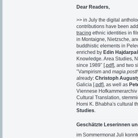
Dear Readers,
>> in July the digital antho
contributions have been ad
tracing
ethnic identities in fil
in Montaigne, Nietzsche, and
buddhistic elements in Pele
enriched by
Edin Hajdarpa
Knowledge. Area Studies, Na
since 1989" [.
pdf
], and two 
"Vampirism and
magia pos
already:
Christoph August
Galicia [.
pdf
], as well as
Pet
Viennese Hofkammerarchiv 
Cultural Translation, stemmi
Homi K. Bhabha's cultural th
Studies
.
Geschätzte Leserinnen un
im Sommermonat Juli konnten