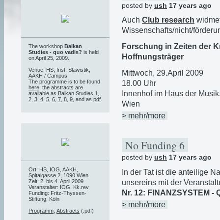
posted by
ush
17 years ago
Auch
Club research
widmet 
Wissenschafts/nicht/förderu
Forschung in Zeiten der K
The workshop
Balkan
Studies - quo vadis?
is held
Hoffnungsträger
on April 25, 2009.
Venue: HS, Inst. Slawistik,
Mittwoch, 29.April 2009
AAKH / Campus
The programme is to be found
18.00 Uhr
here
, the abstracts are
Innenhof im Haus der Musik,
available as Balkan Studies
1
,
2
,
3
,
4
,
5
,
6
,
7
,
8
,
9
, and as
pdf
.
Wien
> mehr/more
No Funding 6
posted by
ush
17 years ago
Ort: HS, IOG, AAKH,
In der Tat ist die anteilige
Spitalgasse 2, 1090 Wien
unsereins mit der Veransta
Zeit: 2. bis 4. April 2009
Veranstalter: IOG, Kk.rev
Nr. 12: FINANZSYSTEM - 
Funding: Fritz-Thyssen-
Stiftung, Köln
> mehr/more
Programm
,
Abstracts
(.pdf)