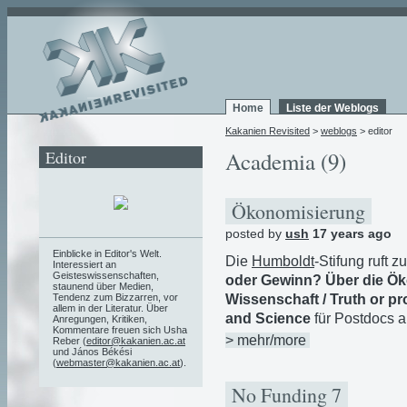
Home
Liste der Weblogs
Kakanien Revisited
>
weblogs
> editor
Editor
Academia (9)
Ökonomisierung
posted by
ush
17 years ago
Einblicke in Editor's Welt.
Die
Humboldt
-Stifung ruft
Interessiert an
Geisteswissenschaften,
oder Gewinn? Über die Ök
staunend über Medien,
Wissenschaft / Truth or pr
Tendenz zum Bizzarren, vor
allem in der Literatur. Über
and Science
für Postdocs a
Anregungen, Kritiken,
Kommentare freuen sich Usha
> mehr/more
Reber (
editor@kakanien.ac.at
und János Békési
(
webmaster@kakanien.ac.at
).
No Funding 7