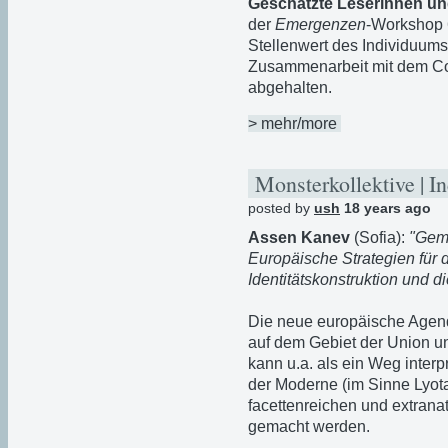
Geschätzte Leserinnen un
der
Emergenzen
-Workshop 6
Stellenwert des Individuum
Zusammenarbeit mit dem C
abgehalten.
> mehr/more
Monsterkollektive | In
posted by
ush
18 years ago
Assen Kanev
(Sofia):
"Geme
Europäische Strategien für d
Identitätskonstruktion und di
Die neue europäische Agend
auf dem Gebiet der Union u
kann u.a. als ein Weg interp
der Moderne (im Sinne Lyotar
facettenreichen und extrana
gemacht werden.