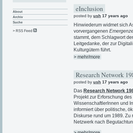
eInclusion
About
posted by
ush
17 years ago
Archiv
Suche
Hinwiederum widmet sich A
vorvergangenen
Emergenz
> RSS Feed
stammt, dem Schlagwort der
Leitgedanke, der zur Digita
Kulturgütern führt.
> mehr/more
Research Network 1
posted by
ush
17 years ago
Das
Research Network 19
Projekt zur Erforschung de
WissenschaftlerInnen und Ins
informiert über politische, 
Diskurse rund um 1989. Zu 
Netzwerk nach Begutachtung
> mehr/more