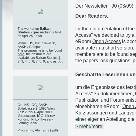
Der Newsletter +90 (03/09) is
Dear Readers,
for the documentation of the
The workshop
Balkan
Studies - quo vadis?
is held
Access" we decided to try a 
on April 25, 2009.
eRoom
Open Access
is acce
Venue: HS, Inst. Slawistik,
AAKH / Campus
available in a short version, 
The programme is to be found
members are to be found sep
here
, the abstracts are
available as Balkan Studies
1
,
the papers, ask questions, p
2
,
3
,
4
,
5
,
6
,
7
,
8
,
9
, and as
pdf
.
Geschätzte Leserinnen un
um die Ergebnisse des letz
Access" zu dokumentieren, 
Publikation und Forum ents
Ort: HS, IOG, AAKH,
einsehbaren eRoom "
Open 
Spitalgasse 2, 1090 Wien
Zeit: 2. bis 4. April 2009
Kurzfassungen und Langvers
Veranstalter: IOG, Kk.rev
einer eigenen Abteilung die
Funding: Fritz-Thyssen-
Stiftung, Köln
> mehr/more
Programm
,
Abstracts
(.pdf)