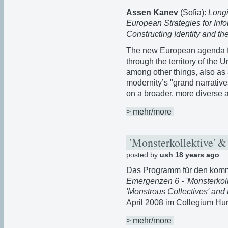
Assen Kanev
(Sofia):
Longi
European Strategies for Info
Constructing Identity and th
The new European agenda fo
through the territory of the
among other things, also as 
modernity’s "grand narratives
on a broader, more diverse a
> mehr/more
'Monsterkollektive' &
posted by
ush
18 years ago
Das Programm für den kom
Emergenzen 6 - 'Monsterkoll
'Monstrous Collectives' and 
April 2008 im
Collegium Hu
> mehr/more