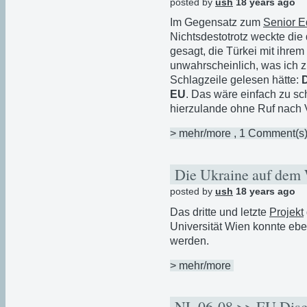
posted by
ush
18 years ago
Im Gegensatz zum
Senior E
Nichtsdestotrotz weckte die
gesagt, die Türkei mit ihrem
unwahrscheinlich, was ich z
Schlagzeile gelesen hätte:
D
EU
. Das wäre einfach zu 
hierzulande ohne Ruf nach
> mehr/more
, 1 Comment(s
Die Ukraine auf dem
posted by
ush
18 years ago
Das dritte und letzte
Projekt
Universität Wien konnte ebe
werden.
> mehr/more
NL 06-08 >> EU Dis