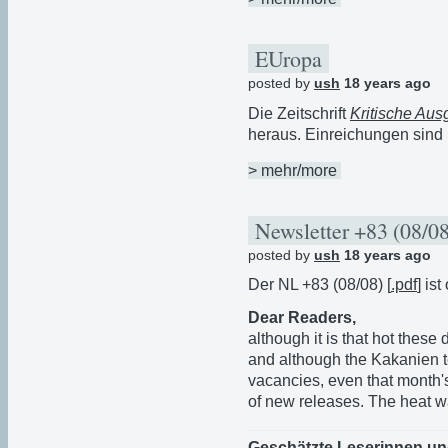
EUropa
posted by
ush
18 years ago
Die Zeitschrift
Kritische Au
heraus. Einreichungen sind
> mehr/more
Newsletter +83 (08/0
posted by
ush
18 years ago
Der NL +83 (08/08) [
.pdf
] ist
Dear Readers,
although it is that hot these 
and although the Kakanien t
vacancies, even that month
of new releases. The heat wa
Geschätzte Leserinnen un