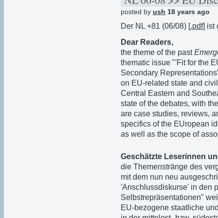
posted by
ush
18 years ago
Der NL +81 (06/08) [
.pdf
] ist
Dear Readers,
the theme of the past
Emerg
thematic issue "'Fit for the
Secondary Representations".
on EU-related state and civil
Central Eastern and Southe
state of the debates, with the
are case studies, reviews, 
specifics of the EUropean id
as well as the scope of asso
Geschätzte Leserinnen un
die Themenstränge des ve
mit dem nun neu ausgeschri
'Anschlussdiskurse' in den
Selbstrepräsentationen" wei
EU-bezogene staatliche und z
in der mittelost- bzw. südo