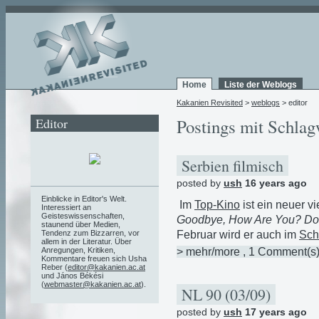
Home
Liste der Weblogs
Kakanien Revisited
>
weblogs
> editor
Editor
Postings mit Schlag
Serbien filmisch
posted by
ush
16 years ago
Einblicke in Editor's Welt.
Im
Top-Kino
ist ein neuer v
Interessiert an
Geisteswissenschaften,
Goodbye, How Are You? Dov
staunend über Medien,
Februar wird er auch im
Sch
Tendenz zum Bizzarren, vor
allem in der Literatur. Über
> mehr/more
, 1 Comment(s
Anregungen, Kritiken,
Kommentare freuen sich Usha
Reber (
editor@kakanien.ac.at
und János Békési
(
webmaster@kakanien.ac.at
).
NL 90 (03/09)
posted by
ush
17 years ago