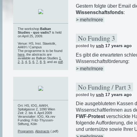
Gestern folgte über Email d
Wissenschaftsfonds
:
> mehr/more
The workshop
Balkan
Studies - quo vadis?
is held
No Funding 3
on April 25, 2009.
Venue: HS, Inst. Slawistik,
posted by
ush
17 years ago
AAKH / Campus
The programme is to be found
Es gibt die erwarteten sch
here
, the abstracts are
available as Balkan Studies
1
,
Wissenschaftsförderung:
2
,
3
,
4
,
5
,
6
,
7
,
8
,
9
, and as
pdf
.
> mehr/more
No Funding / Part 3
posted by
ush
17 years ago
Die ausgebluteten Kassen 
Ort: HS, IOG, AAKH,
Spitalgasse 2, 1090 Wien
WissenschaftlerInnen aus d
Zeit: 2. bis 4. April 2009
FWF-Protest
verschickte Ha
Veranstalter: IOG, Kk.rev
Funding: Fritz-Thyssen-
folgende Aufforderung, die 
Stiftung, Köln
und untersütze sowie Ihrer 
Programm
,
Abstracts
(.pdf)
> mehr/more