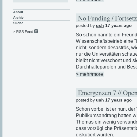
About
No Funding / Fortset
Archiv
Suche
posted by
ush
17 years ago
> RSS Feed
So schön nannte ein Freund
Wissenschaftsbetrieb eine "
nicht, sondern desaströs, wie
nur die Universitäten schau
bleibt nicht verschont und s
Durchhalteparolen und Bes
> mehr/more
Emergenzen 7 // Ope
posted by
ush
17 years ago
Schon vorbei ist er nun, de
Publikumsandrang hatten wir 
Themas ein wenig verwunder
dass vorzügliche Präsentati
diskutiert wurden.