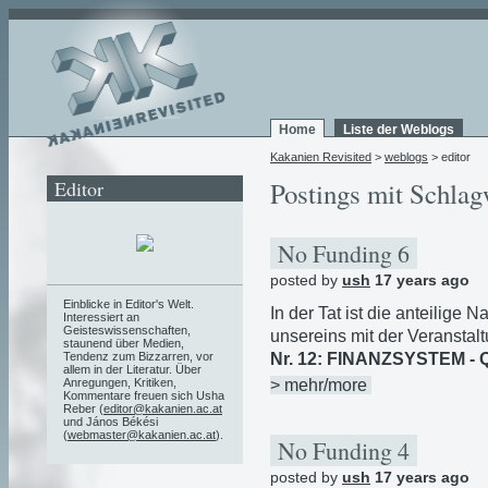
Home
Liste der Weblogs
Kakanien Revisited
>
weblogs
> editor
Editor
Postings mit Schla
No Funding 6
posted by
ush
17 years ago
Einblicke in Editor's Welt.
In der Tat ist die anteilige
Interessiert an
Geisteswissenschaften,
unsereins mit der Veransta
staunend über Medien,
Nr. 12: FINANZSYSTEM - 
Tendenz zum Bizzarren, vor
allem in der Literatur. Über
> mehr/more
Anregungen, Kritiken,
Kommentare freuen sich Usha
Reber (
editor@kakanien.ac.at
und János Békési
(
webmaster@kakanien.ac.at
).
No Funding 4
posted by
ush
17 years ago