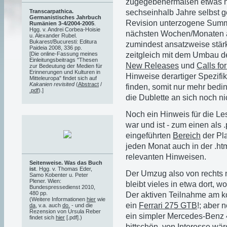
zugegebenermaßen etwas neb
sechseinhalb Jahre selbst g
Transcarpathica.
Germanistisches Jahrbuch
Revision unterzogene Summi
Rumänien 3-4/2004-2005
.
Hgg. v. Andrei Corbea-Hoisie
nächsten Wochen/Monaten a
u. Alexander Rubel.
Bukarest/Bucuresti: Editura
zumindest ansatzweise stärk
Paideia 2008, 336 pp.
zeitgleich mit dem Umbau d
[Die online-Fassung meines
Einleitungsbeitrags "Thesen
New Releases
und
Calls fo
zur Bedeutung der Medien für
Erinnerungen und Kulturen in
Hinweise derartiger Spezifik 
Mitteleuropa" findet sich auf
Kakanien revisited
(
Abstract
/
finden, somit nur mehr bedin
.pdf
).]
die Dublette an sich noch n
Noch ein Hinweis für die Le
war und ist - zum einen als .
eingeführten
Bereich
der Pla
jeden Monat auch in der .ht
relevanten Hinweisen.
Seitenweise. Was das Buch
ist
. Hgg. v. Thomas Eder,
Der Umzug also von rechts 
Samo Kobenter u. Peter
Plener. Wien:
bleibt vieles in etwa dort, 
Bundespressedienst 2010,
480 pp.
Der aktiven Teilnahme am ko
(Weitere Informationen
hier
wie
ein
Ferrari 275 GTB
!; aber 
da
, v.a. auch
do.
- und die
Rezension von Ursula Reber
ein simpler Mercedes-Benz 
findet sich
hier
[.pdf].)
bittschön, von Interesse wär