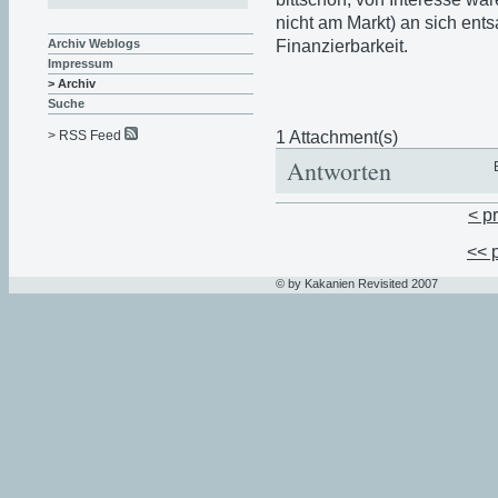
nicht am Markt) an sich ent
Finanzierbarkeit.
Archiv Weblogs
Impressum
> Archiv
Suche
1 Attachment(s)
> RSS Feed
Antworten
< p
<< 
© by Kakanien Revisited 2007