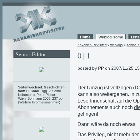
Home
Weblog Home
List
Kakanien Revisited
>
weblogs
>
senior_e
Senior Editor
0 | 1
posted by
PP
on 2007/11/25 15
Der Umzug ist vollzogen (D
Seitenwechsel. Geschichten
vom Fußball
. Hgg. v. Samo
kann also weitergehen. In z
Kobenter u. Peter Plener.
Wien:
Bohmann
2008, 237 pp.
LeserInnenschaft auf die Op
(Weitere Informationen
hier
)
Abonnements auch noch
di
gelingen!
Dann wäre da noch etwas:
Das Privileg, nicht mehr der 