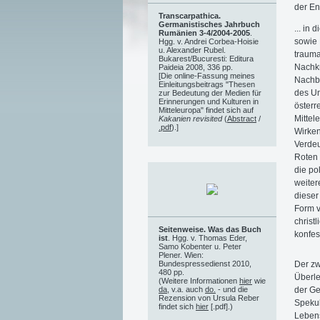
der En
Transcarpathica.
Germanistisches Jahrbuch
...
in d
Rumänien 3-4/2004-2005
.
sowie 
Hgg. v. Andrei Corbea-Hoisie
u. Alexander Rubel.
trauma
Bukarest/Bucuresti: Editura
Nachkr
Paideia 2008, 336 pp.
[Die online-Fassung meines
Nachb
Einleitungsbeitrags "Thesen
des Um
zur Bedeutung der Medien für
Erinnerungen und Kulturen in
österr
Mitteleuropa" findet sich auf
Mittel
Kakanien revisited
(
Abstract
/
.pdf
).]
Wirken
Verdeu
Roten 
die po
weiter
dieser
Form v
christ
Seitenweise. Was das Buch
konfes
ist
. Hgg. v. Thomas Eder,
Samo Kobenter u. Peter
Plener. Wien:
Der zw
Bundespressedienst 2010,
480 pp.
Überle
(Weitere Informationen
hier
wie
der Ge
da
, v.a. auch
do.
- und die
Rezension von Ursula Reber
Spekul
findet sich
hier
[.pdf].)
Lebens