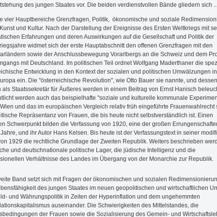
tstehung des jungen Staates vor.
Die beiden verdienstvollen Bände gliedern sich
..
ie vier Hauptbereiche Grenzfragen, Politik,
ökonomische und soziale Redimension
Kunst und Kultur. Nach der Darstellung der Ereignisse des Ersten Weltkriegs mit s
tischen Erfahrungen und deren Auswirkungen auf die Gesellschaft und Politik der
iegsjahre widmet sich der erste Hauptabschnitt den offenen Grenzfragen mit den
arländern sowie der Anschlussbewegung Vorarlbergs an die Schweiz und dem Pr
gangs mit Deutschland. Im politischen Teil ordnet Wolfgang Maderthaner die spez
eichische Entwicklung in den Kontext der sozialen und politischen Umwälzungen in
europa ein. Die "österreichische Revolution", wie Otto Bauer sie nannte, und desse
 als Staatssekretär für Äußeres werden in einem Beitrag von Ernst Hanisch beleuch
tlicht werden auch das beispielhafte "soziale und kulturelle kommunale Experimen
Wien und das im europäischen Vergleich relativ früh eingeführte Frauenwahlrecht
litische Repräsentanz von Frauen, die bis heute nicht selbstverständlich ist. Einen
en Schwerpunkt bilden die Verfassung von 1920, eine der großen Errungenschafte
 Jahre, und ihr Autor Hans Kelsen. Bis heute ist der Verfassungstext in seiner modifi
on 1929 die rechtliche Grundlage der Zweiten Republik. Weiters beschrieben wer
liche und deutschnationale politische Lager, die jüdische Intelligenz und die
sionellen Verhältnisse des Landes im Übergang von der Monarchie zur Republik.
eite Band setzt sich mit Fragen der ökonomischen und sozialen Redimensionierun
bensfähigkeit des jungen Staates im neuen geopolitischen und wirtschaftlichen Um
ld- und Währungspolitik in Zeiten der Hyperinflation und dem ungehemmten
ationskapitalismus auseinander. Die Schwierigkeiten des Mittelstandes, die
bedingungen der Frauen sowie die Sozialisierung des Gemein- und Wirtschaftsl