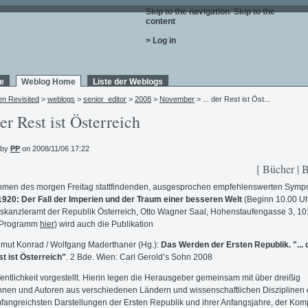
Skip to the navigation
.
Skip to the
content
.
> Log in
e
Weblog Home
Liste der Weblogs
en Revisited
>
weblogs
>
senior_editor
>
2008
>
November
> ... der Rest ist Öst...
der Rest ist Österreich
 by
PP
on 2008/11/06 17:22
[ Bücher | 
hmen des morgen Freitag stattfindenden, ausgesprochen empfehlenswerten Symp
920: Der Fall der Imperien und der Traum einer besseren Welt
(Beginn 10.00 Uhr
kanzleramt der Republik Österreich, Otto Wagner Saal, Hohenstaufengasse 3, 1
 Programm
hier
) wird auch die Publikation
mut Konrad / Wolfgang Maderthaner (Hg.):
Das Werden der Ersten Republik. "... 
t ist Österreich"
. 2 Bde. Wien: Carl Gerold’s Sohn 2008
fentlichkeit
vorgestellt. Hierin legen die Herausgeber gemeinsam mit über dreißig
nnen und Autoren aus verschiedenen Ländern und wissenschaftlichen Disziplinen 
fangreichsten Darstellungen der Ersten Republik und ihrer Anfangsjahre, der Komp