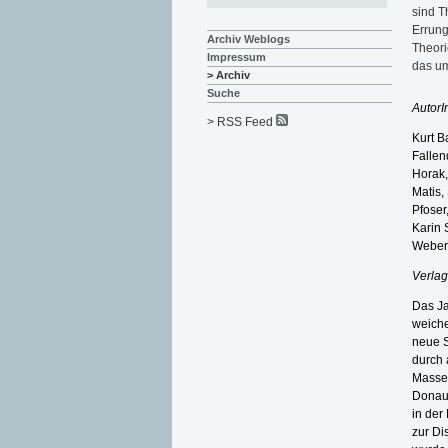
sind T
Errung
Archiv Weblogs
Theori
Impressum
das um
> Archiv
Suche
AutorI
> RSS Feed
Kurt B
Fallen
Horak,
Matis,
Pfoser
Karin 
Weber
Verlag
Das Ja
weiche
neue S
durch 
Massen
Donaum
in der
zur Di