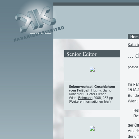
Hom
Kakani
Senior Editor
... 
posted
Im Ra
Seitenwechsel. Geschichten
1918-1
vom Fußball
. Hgg. v. Samo
Kobenter u. Peter Plener.
Bundes
Wien:
Bohmann
2008, 237 pp.
Wien;
(Weitere Informationen
hier
)
Hel
Res
der Öf
Autori
der um