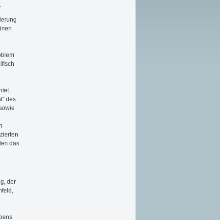
.
ierung
einen
oblem
ifisch
n
tet.
t" des
 sowie
n
zierten
den das
g, der
feld,
ebens