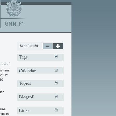
Schriftgröße
Tags
Books ]
Calendar
osiums
; Ort:
010
Topics
der
Blogroll
Links
eine
lexität