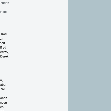
agenden
e
undet
, Karl
man
bert
lfred
hediwy,
z Derek
n,
 aber
ihre
tionen
tanden
tes