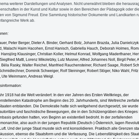
hema weiterer Darstellungen und Analysen. Nicht unerwähnt bleiben die herausr
enschaften in der Kunst und Kultur sowie in den Bereichen der Pädagogik oder di
en von Sigmund Freud. Eine Sammlung historischer Dokumente und Landkarten r
fangreiche Werk ab.
nnen:
auer, Peter Berger, Dieter A. Binder, Gerhard Botz, Johann Brazda, Julia Danielczyk
d, Malachi Haim Hacohen, Ernst Hanisch, Gabriella Hauch, Deborah Holmes, Ro
 Hansjörg Klausinger, Christian Koller, Helmut Konrad, Wolfgang Maderthaner, Her
 Siegfried Mattl, Lorenz Mikoletzky, Lutz Musner, Alfred Johannes Noll, Birgit Peter, A
, Béla Rasky, Walter Reichel, Manfried Rauchensteiner, Richard Saage, Robert Sc
Schmidlechner, Dominik Schweiger, Rolf Steininger, Robert Stöger, Niko Wahl, Frit
, Ute Weinmann, Andreas Weigl
.
sinformation:
hr 1918 hat die Welt verändert: In den vier Jahren des Ersten Weltkriegs, der
nstellenden Katastrophe am Beginn des 20. Jahrhunderts, sind Weltreiche zerfalle
taaten entstanden. Die Demokratie hatte sich weitgehend durchgesetzt, sie wurde
autoritäre und faschistische Bewegungen, die in den Schützengräben des Krieges 
basis gefunden hatten, von Beginn an existentiell bedroht. In der zerfallenden
onarchie, also auch in der jungen Republik (Deutsch-) Österreich, lagen Revolu
 Luft. Und der junge Staat musste sich erst konsolidieren. Praktisch alle Grenzen s
skussion, ebenso die Staatsform und die Verfassung. Die Lebensfähigkeit des Staa